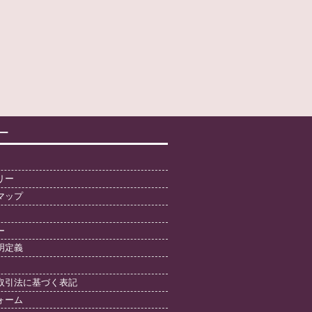
ー
リー
マップ
ー
明定義
取引法に基づく表記
ォーム