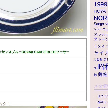
199
HOY
NOR
Sango
S
ウ
ンバー
ス
クラフ
ストー
ミタス
ャイ
ンスブルーRENAISSANCE BLUEソーサー
名
屋製陶
昭
社
薔薇
萄
メタ情
ログイ
投稿フ
ック！
コメン