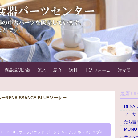
器パーツセンター
。例えばカップ＆ソーサーのカップのみやソーサーのみなどです。
商品説明定義
流れ
紹介
送料
申込フォーム
洋食器
最新U
ENAISSANCE BLUEソーサー
DENA
ソーサー
たち吉
MOMO
NCE BLUE
,
ウェッジウッド
,
ボーンチャイナ
,
ルネッサンスブルー
ラスター