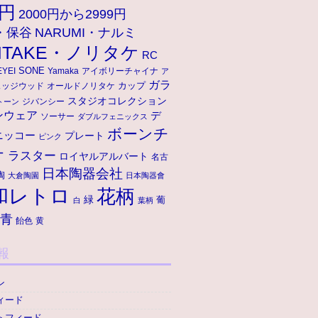
9円
2000円から2999円
A・保谷
NARUMI・ナルミ
ITAKE・ノリタケ
RC
SONE
アイボリーチャイナ
EYEI
Yamaka
ア
ガラ
ェッジウッド
オールドノリタケ
カップ
スタジオコレクション
ジバンシー
トーン
ンウェア
デ
ソーサー
ダブルフェニックス
ボーンチ
ニッコー
プレート
ピンク
ナ
ラスター
ロイヤルアルバート
名古
日本陶器会社
陶
大倉陶園
日本陶器會
和レトロ
花柄
緑
葡
白
葉柄
青
飴色
黄
報
ン
ィード
トフィード