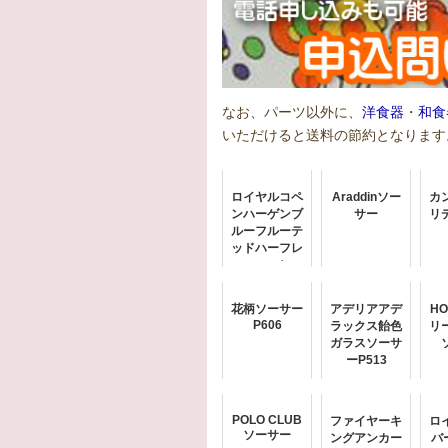
なお、パーツ以外に、
洋食器
・
和食
いただけると送料の節約となります
ロイヤルコペ
Araddinソー
カ
ンハーゲンブ
サー
リ
ルーフルーテ
ッドハーフレ
ースコーヒー
ソーサー
花柄ソーサー
アデリアアデ
H
P606
ラックス飴色
リ
ガラスソーサ
ーP513
POLO CLUB
ファイヤーキ
ロ
ソーサー
ングアンカー
バ