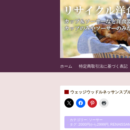
フリマート洋食
洋食器の中古パーツを販売しています
ホーム
特定商取引法に基づく表記
ウェッジウッドルネッサンスブルーR
カテゴリー:
ソーサー
タグ:
2000円から2999円
,
RENAISSA