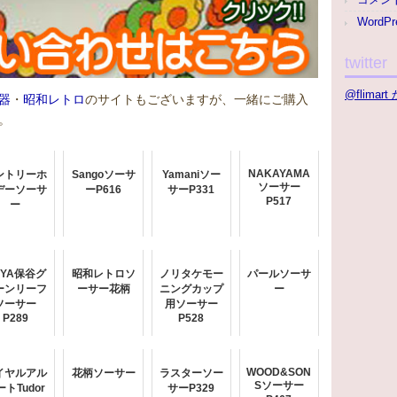
WordPr
twitter
@flima
器
・
昭和レトロ
のサイトもございますが、一緒にご購入
。
NAKAYAMA
ントリーホ
Sangoソーサ
Yamaniソー
ソーサー
デーソーサ
ーP616
サーP331
P517
ー
OYA保谷グ
昭和レトロソ
ノリタケモー
パールソーサ
ーンリーフ
ーサー花柄
ニングカップ
ー
ソーサー
用ソーサー
P289
P528
WOOD&SON
イヤルアル
花柄ソーサー
ラスターソー
Sソーサー
ートTudor
サーP329