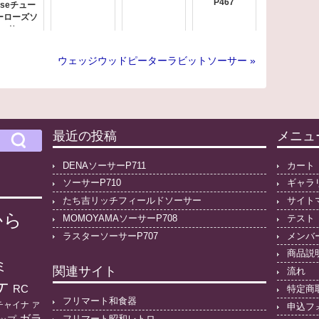
P467
oseチュー
ーローズソ
ーサー
ウェッジウッドピーターラビットソーサー »
最近の投稿
メニュ
DENAソーサーP711
カート
ソーサーP710
ギャラ
たち吉リッチフィールドソーサー
サイト
から
MOMOYAMAソーサーP708
テスト
ラスターソーサーP707
メンバ
商品説
ミ
関連サイト
流れ
ケ
RC
特定商
フリマート和食器
チャイナ
ア
申込フ
ガラ
フリマート昭和レトロ