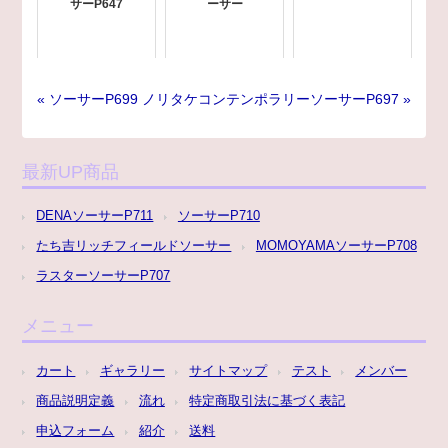
サーP647
ーサー
« ソーサーP699
ノリタケコンテンポラリーソーサーP697 »
最新UP商品
DENAソーサーP711
ソーサーP710
たち吉リッチフィールドソーサー
MOMOYAMAソーサーP708
ラスターソーサーP707
メニュー
カート
ギャラリー
サイトマップ
テスト
メンバー
商品説明定義
流れ
特定商取引法に基づく表記
申込フォーム
紹介
送料