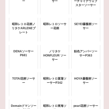
ー
サー
ーチャイナウェブ
スターソーサー
昭和レトロ花柄ノ
昭和レトロソーサ
SEYEI薔薇柄ソー
リタケARLENEプ
ー花柄
サー
レート
DENAソーサー
ノリタケ
飴色アンバーソー
P681
HONFLEUR ソー
サーP363
サー
TOTAI花柄ソーサ
昭和レトロ菖蒲ソ
HOYA薔薇柄ソー
ー
ーサーP342
サー
Demainドマンソー
昭和レトロ東海ソ
pearl花柄ソーサー