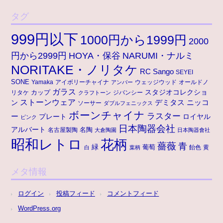
タグ
999円以下
1000円から1999円
2000
円から2999円
HOYA・保谷
NARUMI・ナルミ
NORITAKE・ノリタケ
RC
Sango
SEYEI
SONE
アイボリーチャイナ
ウェッジウッド
オールドノ
Yamaka
アンバー
ガラス
スタジオコレクショ
リタケ
カップ
ジバンシー
クラフトーン
ストーンウェア
ニッコ
ン
デミタス
ソーサー
ダブルフェニックス
ボーンチャイナ
ラスター
ー
プレート
ロイヤル
ピンク
日本陶器会社
アルバート
名陶
名古屋製陶
大倉陶園
日本陶器會社
昭和レトロ
花柄
薔薇
青
緑
葡萄
白
葉柄
飴色
黄
メタ情報
ログイン
投稿フィード
コメントフィード
WordPress.org