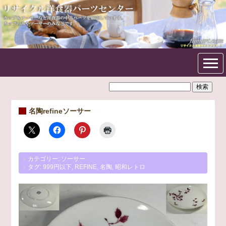
フリマート洋食器パーツセン
ター
名陶refineソーサー
カテゴリー:
ソーサー
タグ:
999円以下
,
REFINE
,
名陶
,
昭和レトロ