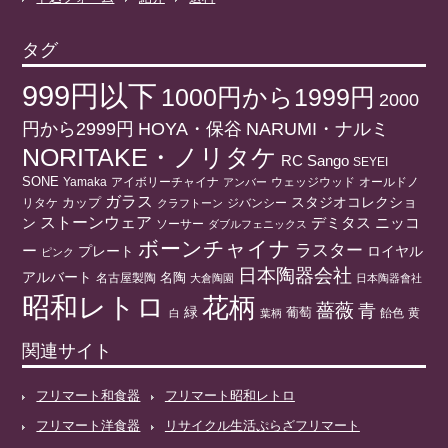
タグ
999円以下
1000円から1999円
2000
円から2999円
HOYA・保谷
NARUMI・ナルミ
NORITAKE・ノリタケ
RC
Sango
SEYEI
SONE
アイボリーチャイナ
ウェッジウッド
オールドノ
Yamaka
アンバー
ガラス
スタジオコレクショ
リタケ
カップ
ジバンシー
クラフトーン
ストーンウェア
ニッコ
ン
デミタス
ソーサー
ダブルフェニックス
ボーンチャイナ
ラスター
ー
プレート
ロイヤル
ピンク
日本陶器会社
アルバート
名陶
名古屋製陶
大倉陶園
日本陶器會社
昭和レトロ
花柄
薔薇
青
緑
葡萄
白
葉柄
飴色
黄
関連サイト
フリマート和食器
フリマート昭和レトロ
フリマート洋食器
リサイクル生活ぷらざフリマート