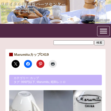
フリマート洋食器パーツセン
ター
MarumituカップC419
カテゴリー:
カップ
タグ:
999円以下
,
Marumitu
,
昭和レトロ