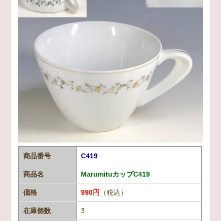
商品番号
C419
商品名
MarumituカップC419
価格
990円
（税込）
在庫個数
3