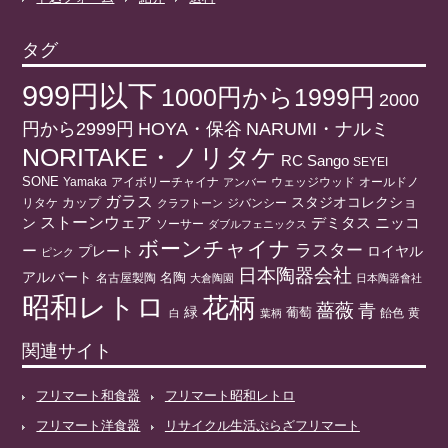
タグ
999円以下
1000円から1999円
2000
円から2999円
HOYA・保谷
NARUMI・ナルミ
NORITAKE・ノリタケ
RC
Sango
SEYEI
SONE
アイボリーチャイナ
ウェッジウッド
オールドノ
Yamaka
アンバー
ガラス
スタジオコレクショ
リタケ
カップ
ジバンシー
クラフトーン
ストーンウェア
ニッコ
ン
デミタス
ソーサー
ダブルフェニックス
ボーンチャイナ
ラスター
ー
プレート
ロイヤル
ピンク
日本陶器会社
アルバート
名陶
名古屋製陶
大倉陶園
日本陶器會社
昭和レトロ
花柄
薔薇
青
緑
葡萄
白
葉柄
飴色
黄
関連サイト
フリマート和食器
フリマート昭和レトロ
フリマート洋食器
リサイクル生活ぷらざフリマート