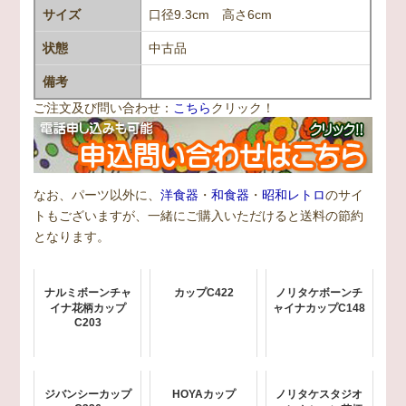
サイズ
口径9.3cm 高さ6cm
状態
中古品
備考
ご注文及び問い合わせ：
こちら
クリック！
なお、パーツ以外に、
洋食器
・
和食器
・
昭和レトロ
のサイ
トもございますが、一緒にご購入いただけると送料の節約
となります。
ナルミボーンチャ
カップC422
ノリタケボーンチ
イナ花柄カップ
ャイナカップC148
C203
ジバンシーカップ
HOYAカップ
ノリタケスタジオ