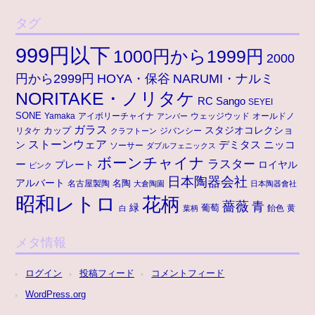
タグ
999円以下
1000円から1999円
2000
円から2999円
HOYA・保谷
NARUMI・ナルミ
NORITAKE・ノリタケ
RC
Sango
SEYEI
SONE
アイボリーチャイナ
ウェッジウッド
オールドノ
Yamaka
アンバー
ガラス
スタジオコレクショ
リタケ
カップ
ジバンシー
クラフトーン
ストーンウェア
ニッコ
ン
デミタス
ソーサー
ダブルフェニックス
ボーンチャイナ
ラスター
ー
プレート
ロイヤル
ピンク
日本陶器会社
アルバート
名陶
名古屋製陶
大倉陶園
日本陶器會社
昭和レトロ
花柄
薔薇
青
緑
葡萄
白
葉柄
飴色
黄
メタ情報
ログイン
投稿フィード
コメントフィード
WordPress.org