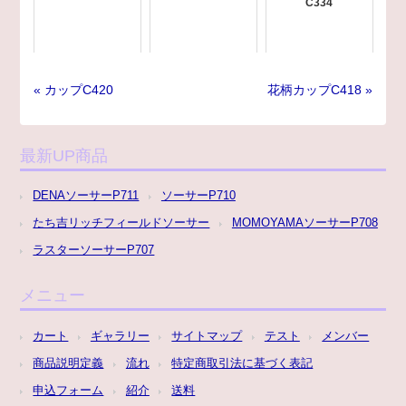
C334
« カップC420
花柄カップC418 »
最新UP商品
DENAソーサーP711
ソーサーP710
たち吉リッチフィールドソーサー
MOMOYAMAソーサーP708
ラスターソーサーP707
メニュー
カート
ギャラリー
サイトマップ
テスト
メンバー
商品説明定義
流れ
特定商取引法に基づく表記
申込フォーム
紹介
送料