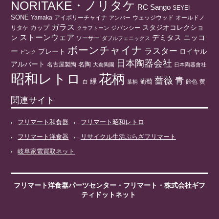
NORITAKE・ノリタケ
RC
Sango
SEYEI
SONE
アイボリーチャイナ
ウェッジウッド
オールドノ
Yamaka
アンバー
ガラス
スタジオコレクショ
リタケ
カップ
ジバンシー
クラフトーン
ストーンウェア
ニッコ
ン
デミタス
ソーサー
ダブルフェニックス
ボーンチャイナ
ラスター
ー
プレート
ロイヤル
ピンク
日本陶器会社
アルバート
名陶
名古屋製陶
大倉陶園
日本陶器會社
昭和レトロ
花柄
薔薇
青
緑
葡萄
白
葉柄
飴色
黄
関連サイト
フリマート和食器
フリマート昭和レトロ
フリマート洋食器
リサイクル生活ぷらざフリマート
岐阜家電買取ネット
フリマート洋食器パーツセンター
・
フリマート
・株式会社ギフ
ティドットネット