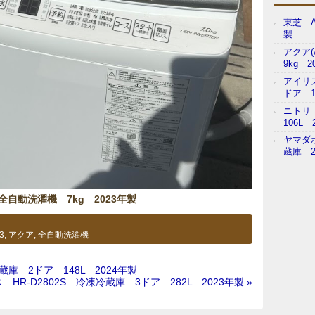
東芝 A
製
アクア(
9kg 2
アイリス
ドア 1
ニトリ 
106L 
ヤマダ
蔵庫 2
 全自動洗濯機 7kg 2023年製
3
,
アクア
,
全自動洗濯機
冷蔵庫 2ドア 148L 2024年製
HR-D2802S 冷凍冷蔵庫 3ドア 282L 2023年製 »