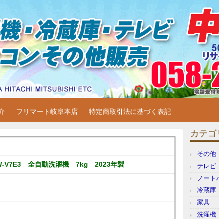
機・冷蔵庫・テレビ・パソコン
蔵庫・テレビ・パソコン販売他販売しています。
介
フリマート岐阜本店
特定商取引法に基づく表記
カテゴ
その他
W-V7E3 全自動洗濯機 7kg 2023年製
テレビ
ノート
冷蔵庫
家具
洗濯機