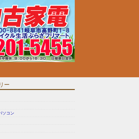
販売＠岐阜市内：フリマート
リー
パソコン