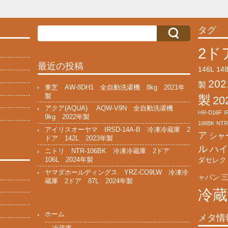
タグ
2ド
最近の投稿
146L
14
20
製
東芝 AW-8DH1 全自動洗濯機 8kg 2021年
製
製
2
アクア(AQUA) AQW-V9N 全自動洗濯機
HR-D16F
I
9kg 2022年製
106BK
NTR
アイリスオーヤマ IRSD-14A-B 冷凍冷蔵庫 2
ア
シャ
ドア 142L 2023年製
ル
ハイ
ニトリ NTR-106BK 冷凍冷蔵庫 2ドア
ダセレク
106L 2024年製
ヤマダホールディングス YRZ-CO9LW 冷凍冷
ャパン
蔵庫 2ドア 87L 2024年製
冷蔵
ホーム
メタ情