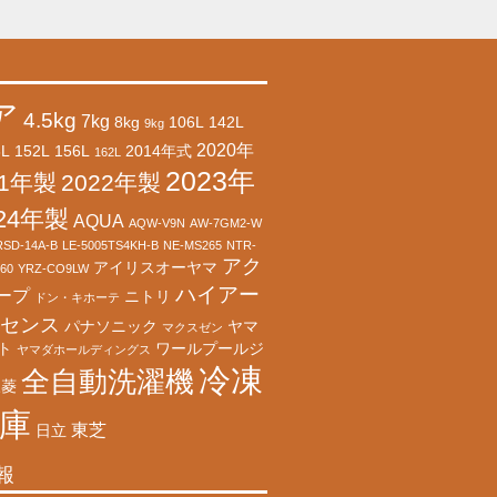
ア
4.5kg
7kg
8kg
106L
142L
9kg
2020年
8L
152L
156L
2014年式
162L
2023年
21年製
2022年製
024年製
AQUA
AQW-V9N
AW-7GM2-W
RSD-14A-B
LE-5005TS4KH-B
NE-MS265
NTR-
アク
アイリスオーヤマ
60
YRZ-CO9LW
ハイアー
ープ
ニトリ
ドン・キホーテ
センス
パナソニック
ヤマ
マクスゼン
ト
ワールプールジ
ヤマダホールディングス
冷凍
全自動洗濯機
三菱
庫
東芝
日立
報