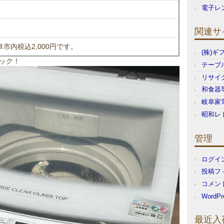
電子レ
関連サ
市内税込2,000円です。
(株)
ック！
テーブ
リサイ
和食器
岐阜家
昭和レ
管理
ログイ
投稿フ
コメン
WordPr
最近入