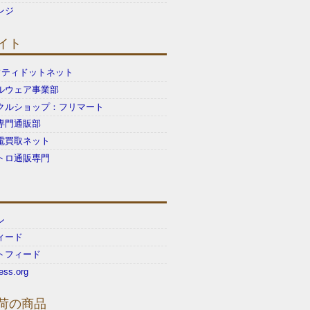
ンジ
イト
ギフティドットネット
ルウェア事業部
クルショップ：フリマート
専門通販部
電買取ネット
トロ通販専門
ン
ィード
トフィード
ess.org
荷の商品