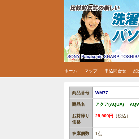
中古家電・洗濯
岐阜市内：格安中古家電・洗濯機・冷
ホーム
マップ
申込問合せ
紹
商品番号
WM77
商品名
アクア(AQUA) AQ
お持帰り
29,900円
（税込）
価格
在庫個数
1点