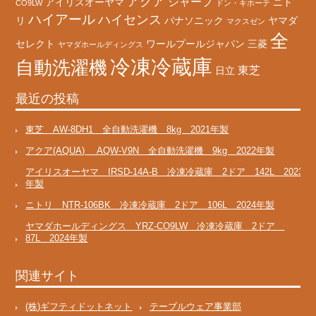
アクア
シャープ
アイリスオーヤマ
ニト
CO9LW
ドン・キホーテ
ハイアール
ハイセンス
リ
パナソニック
ヤマダ
マクスゼン
全
セレクト
ワールプールジャパン
三菱
ヤマダホールディングス
冷凍冷蔵庫
自動洗濯機
東芝
日立
最近の投稿
東芝 AW-8DH1 全自動洗濯機 8kg 2021年製
アクア(AQUA) AQW-V9N 全自動洗濯機 9kg 2022年製
アイリスオーヤマ IRSD-14A-B 冷凍冷蔵庫 2ドア 142L 2023
年製
ニトリ NTR-106BK 冷凍冷蔵庫 2ドア 106L 2024年製
ヤマダホールディングス YRZ-CO9LW 冷凍冷蔵庫 2ドア
87L 2024年製
関連サイト
(株)ギフティドットネット
テーブルウェア事業部