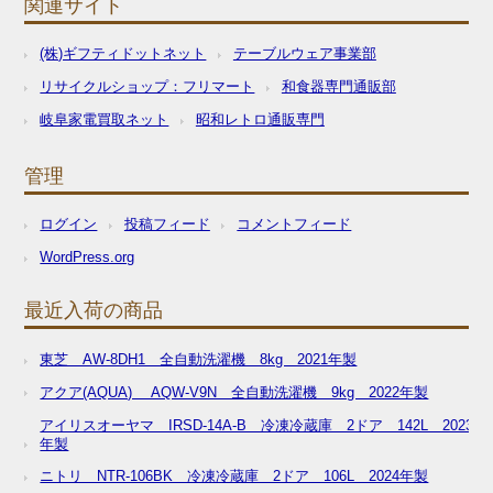
関連サイト
(株)ギフティドットネット
テーブルウェア事業部
リサイクルショップ：フリマート
和食器専門通販部
岐阜家電買取ネット
昭和レトロ通販専門
管理
ログイン
投稿フィード
コメントフィード
WordPress.org
最近入荷の商品
東芝 AW-8DH1 全自動洗濯機 8kg 2021年製
アクア(AQUA) AQW-V9N 全自動洗濯機 9kg 2022年製
アイリスオーヤマ IRSD-14A-B 冷凍冷蔵庫 2ドア 142L 2023
年製
ニトリ NTR-106BK 冷凍冷蔵庫 2ドア 106L 2024年製