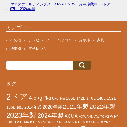
ヤマダホールディングス YRZ-CO9LW 冷凍冷蔵庫 2ドア
87L 2024年製
カテゴリー
その他
テレビ
ノートパソコン
冷蔵庫
家具
洗濯機
電子レンジ
タグ
2ドア
4.5kg
7kg
8kg
106L
142L
146L
148L
152L
9kg
2021年製
2022年製
2020年製
156L
2014年式
162L
2023年製
2024年製
AQUA
AQW-V9N
AW-7GM2-W
HR-
D16F
IRSD-14A-B
LE-5005TS4KH-B
NE-MS265
NTR-106BK
NTR60
YRZ-