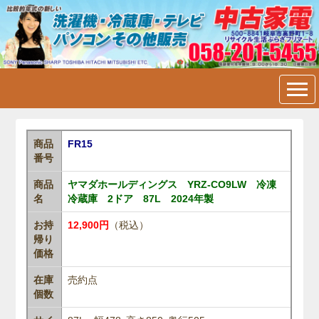
中古家電・洗濯機・冷蔵庫・
テレビ・パソコン販売＠岐阜
市内：フリマート
商品
FR15
番号
商品
ヤマダホールディングス YRZ-CO9LW 冷凍
名
冷蔵庫 2ドア 87L 2024年製
お持
12,900円
（税込）
帰り
価格
在庫
売約点
個数