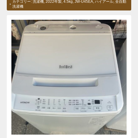
カテゴリー:
洗濯機
,
2022年製
,
4.5kg
,
JW-U45EA
,
ハイアール
,
全自動
洗濯機