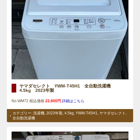
ヤマダセレクト YWM-T45H1 全自動洗濯機
4.5kg 2023年製
No.WM72 税込価格:
22,900円
詳細はこちら
カテゴリー:
洗濯機
,
2023年製
,
4.5kg
,
YWM-T45H1
,
ヤマダセレクト
,
全自動洗濯機