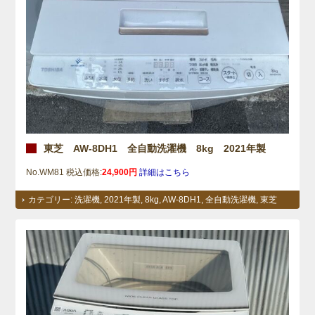
東芝 AW-8DH1 全自動洗濯機 8kg 2021年製
No.WM81 税込価格:
24,900円
詳細はこちら
カテゴリー:
洗濯機
,
2021年製
,
8kg
,
AW-8DH1
,
全自動洗濯機
,
東芝