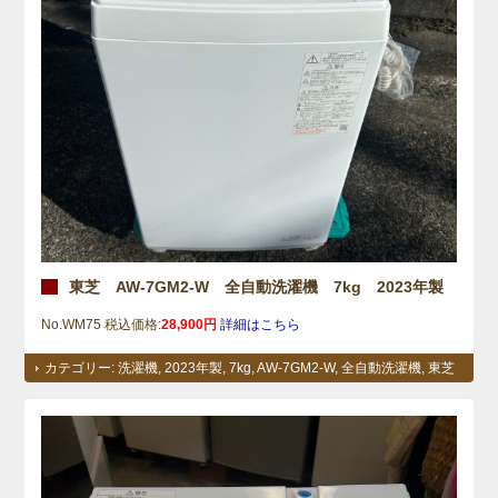
東芝 AW-7GM2-W 全自動洗濯機 7kg 2023年製
No.WM75 税込価格:
28,900円
詳細はこちら
カテゴリー:
洗濯機
,
2023年製
,
7kg
,
AW-7GM2-W
,
全自動洗濯機
,
東芝