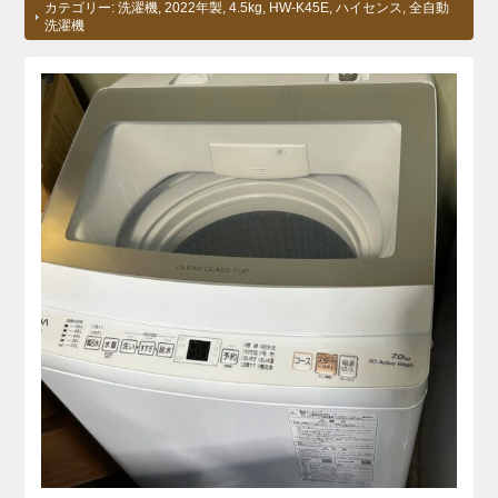
カテゴリー:
洗濯機
,
2022年製
,
4.5kg
,
HW-K45E
,
ハイセンス
,
全自動
洗濯機