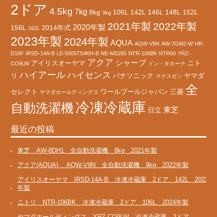
2ドア
4.5kg
7kg
8kg
106L
142L
146L
148L
152L
9kg
2021年製
2022年製
2020年製
156L
2014年式
162L
2023年製
2024年製
AQUA
AQW-V9N
AW-7GM2-W
HR-
D16F
IRSD-14A-B
LE-5005TS4KH-B
NE-MS265
NTR-106BK
NTR60
YRZ-
アクア
シャープ
アイリスオーヤマ
ニト
CO9LW
ドン・キホーテ
ハイアール
ハイセンス
リ
パナソニック
ヤマダ
マクスゼン
全
セレクト
ワールプールジャパン
三菱
ヤマダホールディングス
冷凍冷蔵庫
自動洗濯機
東芝
日立
最近の投稿
東芝 AW-8DH1 全自動洗濯機 8kg 2021年製
アクア(AQUA) AQW-V9N 全自動洗濯機 9kg 2022年製
アイリスオーヤマ IRSD-14A-B 冷凍冷蔵庫 2ドア 142L 2023
年製
ニトリ NTR-106BK 冷凍冷蔵庫 2ドア 106L 2024年製
ヤマダホールディングス YRZ-CO9LW 冷凍冷蔵庫 2ドア