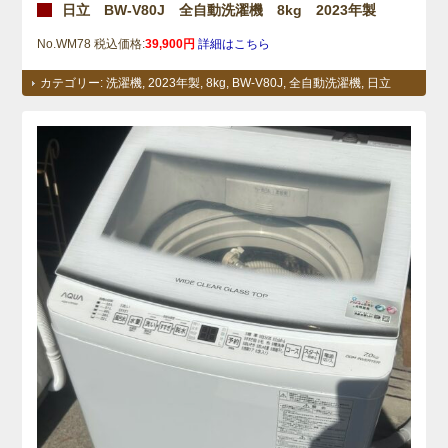
日立 BW-V80J 全自動洗濯機 8kg 2023年製
No.WM78 税込価格:
39,900円
詳細はこちら
カテゴリー:
洗濯機
,
2023年製
,
8kg
,
BW-V80J
,
全自動洗濯機
,
日立