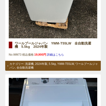
ワールプールジャパン YWM-T55LW 全自動洗濯
機 5.5kg 2024年製
No.WM73 税込価格:
19,900円
詳細はこちら
カテゴリー:
洗濯機
,
2024年製
,
5.5kg
,
YWM-T55LW
,
ワールプールジャ
パン
,
全自動洗濯機