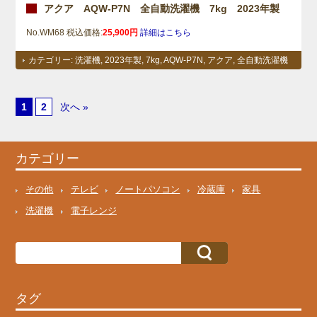
アクア AQW-P7N 全自動洗濯機 7kg 2023年製
No.WM68 税込価格:
25,900円
詳細はこちら
カテゴリー:
洗濯機
,
2023年製
,
7kg
,
AQW-P7N
,
アクア
,
全自動洗濯機
1
2
次へ »
カテゴリー
その他
テレビ
ノートパソコン
冷蔵庫
家具
洗濯機
電子レンジ
タグ