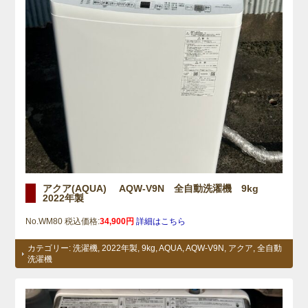
アクア(AQUA) AQW-V9N 全自動洗濯機 9kg
2022年製
No.WM80 税込価格:
34,900円
詳細はこちら
カテゴリー:
洗濯機
,
2022年製
,
9kg
,
AQUA
,
AQW-V9N
,
アクア
,
全自動
洗濯機