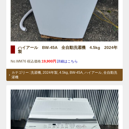
ハイアール BW-45A 全自動洗濯機 4.5kg 2024年
製
No.WM76 税込価格:
19,900円
詳細はこちら
カテゴリー:
洗濯機
,
2024年製
,
4.5kg
,
BW-45A
,
ハイアール
,
全自動洗
濯機