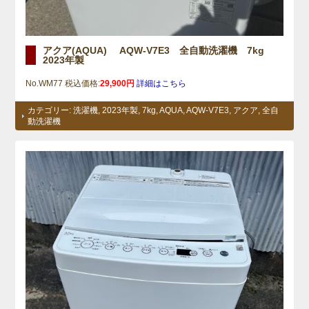
アクア(AQUA) AQW-V7E3 全自動洗濯機 7kg
2023年製
No.WM77 税込価格:
29,900円
詳細はこちら
カテゴリー:
洗濯機
,
2023年製
,
7kg
,
AQUA
,
AQW-V7E3
,
アクア
,
全自
動洗濯機