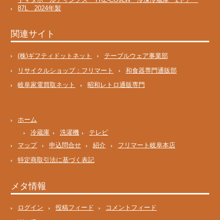
87L 2024年製
関連サイト
(株)ギフティドットネット
テーブルウェア事業部
リサイクルショップ：フリマート
和食器専門通販部
岐阜家電買取ネット
昭和レトロ通販専門
ホーム
冷蔵庫
洗濯機
テレビ
マップ
申込問合せ
紹介
フリマート岐阜本店
特定商取引法に基づく表記
メタ情報
ログイン
投稿フィード
コメントフィード