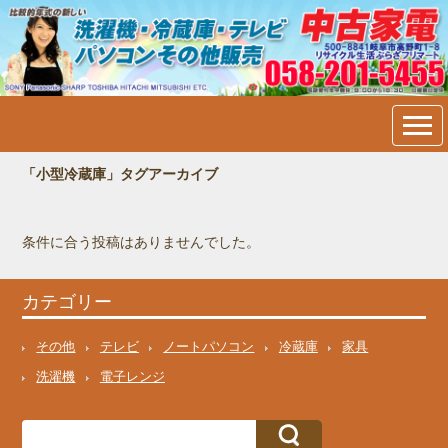
中古家電・洗濯機・冷蔵庫・
テレビ・パソコン販売＠岐阜
市内：フリマート
「小型冷蔵庫」タグアーカイブ
条件に合う投稿はありませんでした。
カテゴリー
その他
テレビ
ノートパソコン
冷蔵庫
家具
洗濯機
電子レンジ