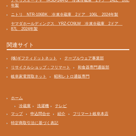
アイリスオーヤマ IRSD-14A-B 冷凍冷蔵庫 2ドア 142L 2023
年製
ニトリ NTR-106BK 冷凍冷蔵庫 2ドア 106L 2024年製
ヤマダホールディングス YRZ-CO9LW 冷凍冷蔵庫 2ドア
87L 2024年製
関連サイト
(株)ギフティドットネット
テーブルウェア事業部
リサイクルショップ：フリマート
和食器専門通販部
岐阜家電買取ネット
昭和レトロ通販専門
ホーム
冷蔵庫
洗濯機
テレビ
マップ
申込問合せ
紹介
フリマート岐阜本店
特定商取引法に基づく表記