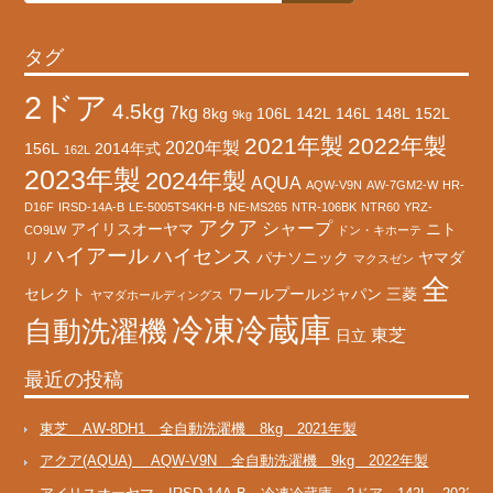
タグ
2ドア
4.5kg
7kg
8kg
106L
142L
146L
148L
152L
9kg
2021年製
2022年製
2020年製
156L
2014年式
162L
2023年製
2024年製
AQUA
AQW-V9N
AW-7GM2-W
HR-
D16F
IRSD-14A-B
LE-5005TS4KH-B
NE-MS265
NTR-106BK
NTR60
YRZ-
アクア
シャープ
アイリスオーヤマ
ニト
CO9LW
ドン・キホーテ
ハイアール
ハイセンス
リ
パナソニック
ヤマダ
マクスゼン
全
セレクト
ワールプールジャパン
三菱
ヤマダホールディングス
冷凍冷蔵庫
自動洗濯機
東芝
日立
最近の投稿
東芝 AW-8DH1 全自動洗濯機 8kg 2021年製
アクア(AQUA) AQW-V9N 全自動洗濯機 9kg 2022年製