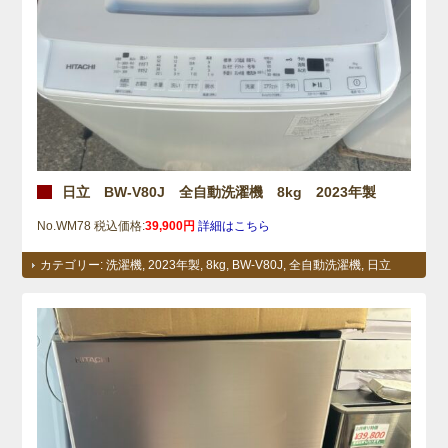
日立 BW-V80J 全自動洗濯機 8kg 2023年製
No.WM78 税込価格:
39,900円
詳細はこちら
カテゴリー:
洗濯機
,
2023年製
,
8kg
,
BW-V80J
,
全自動洗濯機
,
日立