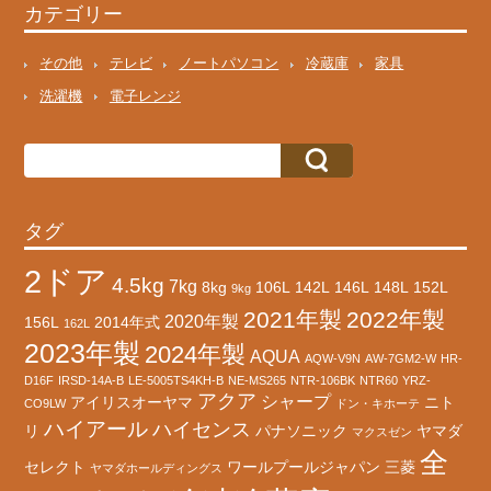
カテゴリー
その他
テレビ
ノートパソコン
冷蔵庫
家具
洗濯機
電子レンジ
タグ
2ドア
4.5kg
7kg
8kg
106L
142L
146L
148L
152L
9kg
2021年製
2022年製
2020年製
156L
2014年式
162L
2023年製
2024年製
AQUA
AQW-V9N
AW-7GM2-W
HR-
D16F
IRSD-14A-B
LE-5005TS4KH-B
NE-MS265
NTR-106BK
NTR60
YRZ-
アクア
シャープ
アイリスオーヤマ
ニト
CO9LW
ドン・キホーテ
ハイアール
ハイセンス
リ
パナソニック
ヤマダ
マクスゼン
全
セレクト
ワールプールジャパン
三菱
ヤマダホールディングス