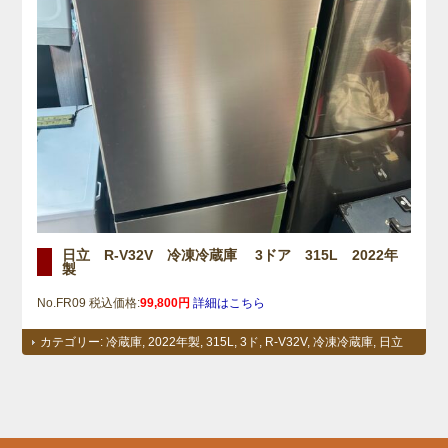
日立 R-V32V 冷凍冷蔵庫 3ドア 315L 2022年
製
No.FR09 税込価格:
99,800円
詳細はこちら
カテゴリー:
冷蔵庫
,
2022年製
,
315L
,
3ド
,
R-V32V
,
冷凍冷蔵庫
,
日立