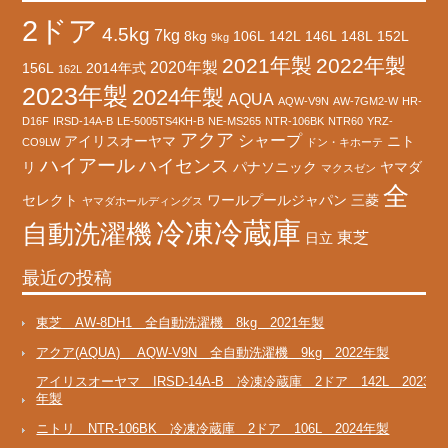
2ドア
4.5kg
7kg
8kg
106L
142L
146L
148L
152L
9kg
2021年製
2022年製
2020年製
156L
2014年式
162L
2023年製
2024年製
AQUA
AQW-V9N
AW-7GM2-W
HR-
D16F
IRSD-14A-B
LE-5005TS4KH-B
NE-MS265
NTR-106BK
NTR60
YRZ-
アクア
シャープ
アイリスオーヤマ
ニト
CO9LW
ドン・キホーテ
ハイアール
ハイセンス
リ
パナソニック
ヤマダ
マクスゼン
全
セレクト
ワールプールジャパン
三菱
ヤマダホールディングス
冷凍冷蔵庫
自動洗濯機
東芝
日立
最近の投稿
東芝 AW-8DH1 全自動洗濯機 8kg 2021年製
アクア(AQUA) AQW-V9N 全自動洗濯機 9kg 2022年製
アイリスオーヤマ IRSD-14A-B 冷凍冷蔵庫 2ドア 142L 2023
年製
ニトリ NTR-106BK 冷凍冷蔵庫 2ドア 106L 2024年製