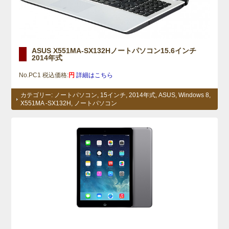
ASUS X551MA-SX132Hノートパソコン15.6インチ
2014年式
No.PC1 税込価格:
円
詳細はこちら
カテゴリー:
ノートパソコン
,
15インチ
,
2014年式
,
ASUS
,
Windows 8
,
X551MA -SX132H
,
ノートパソコン