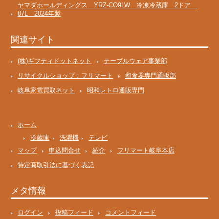
ヤマダホールディングス YRZ-CO9LW 冷凍冷蔵庫 2ドア
87L 2024年製
関連サイト
(株)ギフティドットネット
テーブルウェア事業部
リサイクルショップ：フリマート
和食器専門通販部
岐阜家電買取ネット
昭和レトロ通販専門
ホーム
冷蔵庫
洗濯機
テレビ
マップ
申込問合せ
紹介
フリマート岐阜本店
特定商取引法に基づく表記
メタ情報
ログイン
投稿フィード
コメントフィード