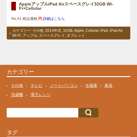
AppleアップルiPad Airスペースグレイ32GB Wi-
Fi+Cellular
No.A1 税込価格:
円
詳細はこちら
カテゴリー:
その他
,
2014年式
,
32GB
,
Apple
,
Cellular
,
iPad
,
iPad Air
,
Wi-Fi
,
アップル
,
スペースグレイ
,
タブレット
カテゴリー
その他
テレビ
ノートパソコン
冷蔵庫
家具
洗濯機
電子レンジ
タグ