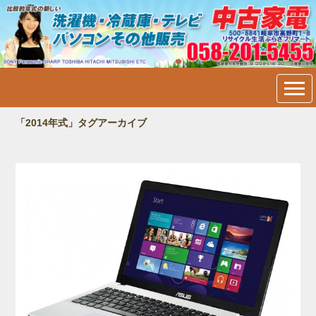
中古家電・洗濯機・冷蔵庫・
テレビ・パソコン販売＠岐阜
市内：フリマート
「2014年式」タグアーカイブ