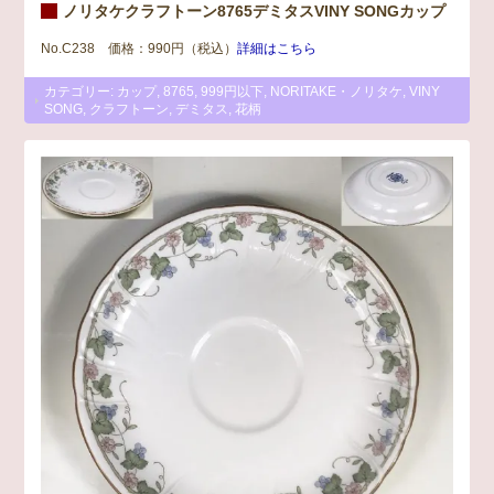
ノリタケクラフトーン8765デミタスVINY SONGカップ
No.C238 価格：990円（税込）
詳細はこちら
カテゴリー:
カップ
,
8765
,
999円以下
,
NORITAKE・ノリタケ
,
VINY
SONG
,
クラフトーン
,
デミタス
,
花柄