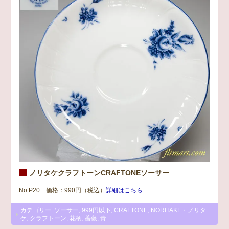
ノリタケクラフトーンCRAFTONEソーサー
No.P20 価格：990円（税込）
詳細はこちら
カテゴリー:
ソーサー
,
999円以下
,
CRAFTONE
,
NORITAKE・ノリタ
ケ
,
クラフトーン
,
花柄
,
薔薇
,
青