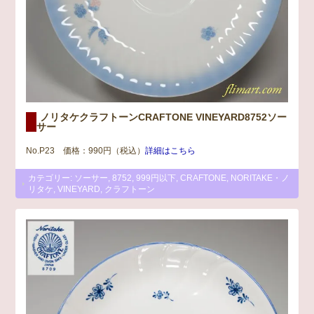
ノリタケクラフトーンCRAFTONE VINEYARD8752ソー
サー
No.P23 価格：990円（税込）
詳細はこちら
カテゴリー:
ソーサー
,
8752
,
999円以下
,
CRAFTONE
,
NORITAKE・ノ
リタケ
,
VINEYARD
,
クラフトーン