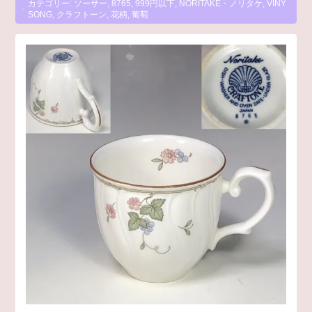
カテゴリー:
ソーサー
,
8765
,
999円以下
,
NORITAKE・ノリタケ
,
VINY
SONG
,
クラフトーン
,
花柄
,
葡萄