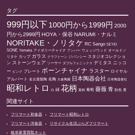
タグ
999円以下
1000円から1999円
2000
円から2999円
HOYA・保谷
NARUMI・ナルミ
NORITAKE・ノリタケ
RC
Sango
SEYEI
SONE
アイボリーチャイナ
ウェッジウッド
オールドノ
Yamaka
アンバー
ガラス
スタジオコレクショ
リタケ
カップ
ジバンシー
クラフトーン
ストーンウェア
ニッコ
ン
デミタス
ソーサー
ダブルフェニックス
ボーンチャイナ
ラスター
ー
プレート
ロイヤル
ピンク
日本陶器会社
アルバート
名陶
名古屋製陶
大倉陶園
日本陶器會社
昭和レトロ
花柄
薔薇
青
緑
葡萄
白
葉柄
飴色
黄
関連サイト
フリマート和食器
フリマート昭和レトロ
フリマート洋食器
リサイクル生活ぷらざフリマート
岐阜家電買取ネット