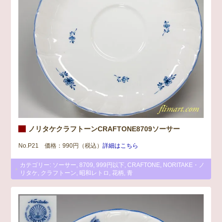
ノリタケクラフトーンCRAFTONE8709ソーサー
No.P21 価格：990円（税込）
詳細はこちら
カテゴリー:
ソーサー
,
8709
,
999円以下
,
CRAFTONE
,
NORITAKE・ノ
リタケ
,
クラフトーン
,
昭和レトロ
,
花柄
,
青