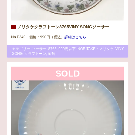
ノリタケクラフトーン8765VINY SONGソーサー
No.P349 価格：990円（税込）
詳細はこちら
カテゴリー:
ソーサー
,
8765
,
999円以下
,
NORITAKE・ノリタケ
,
VINY
SONG
,
クラフトーン
,
葡萄
SOLD