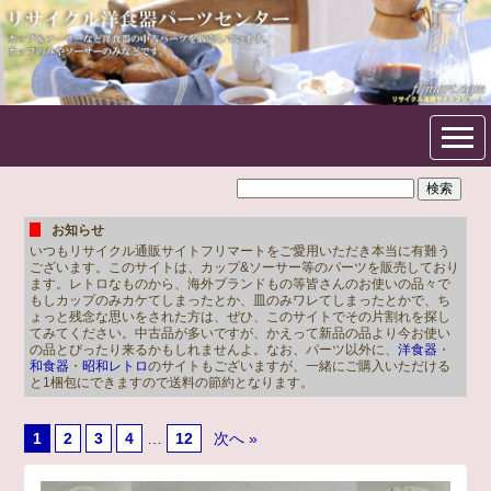
フリマート洋食器パーツセン
ター
お知らせ
いつもリサイクル通販サイトフリマートをご愛用いただき本当に有難う
ございます。このサイトは、カップ&ソーサー等のパーツを販売しており
ます。レトロなものから、海外ブランドもの等皆さんのお使いの品々で
もしカップのみカケてしまったとか、皿のみワレてしまったとかで、ち
ょっと残念な思いをされた方は、ぜひ、このサイトでその片割れを探し
てみてください。中古品が多いですが、かえって新品の品より今お使い
の品とぴったり来るかもしれませんよ。なお、パーツ以外に、
洋食器
・
和食器
・
昭和レトロ
のサイトもございますが、一緒にご購入いただける
と1梱包にできますので送料の節約となります。
1
2
3
4
…
12
次へ »