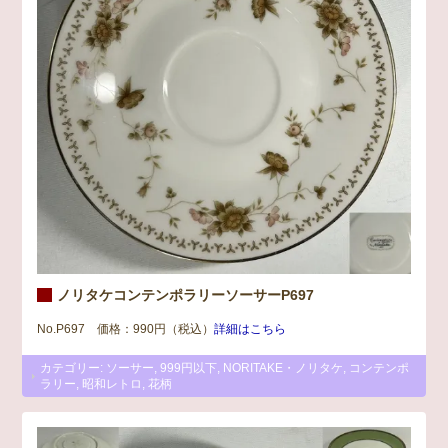
ノリタケコンテンポラリーソーサーP697
No.P697 価格：990円（税込）
詳細はこちら
カテゴリー:
ソーサー
,
999円以下
,
NORITAKE・ノリタケ
,
コンテンポ
ラリー
,
昭和レトロ
,
花柄