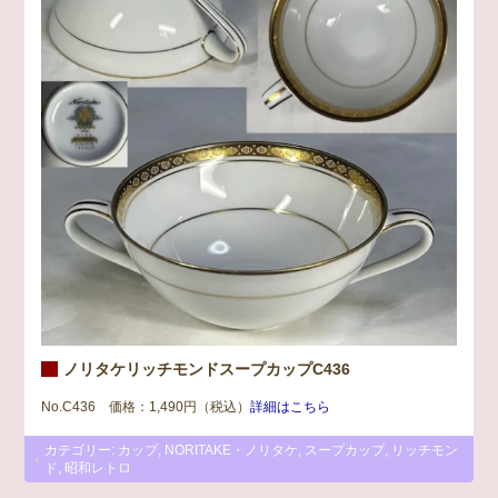
ノリタケリッチモンドスープカップC436
No.C436 価格：1,490円（税込）
詳細はこちら
カテゴリー:
カップ
,
NORITAKE・ノリタケ
,
スープカップ
,
リッチモン
ド
,
昭和レトロ