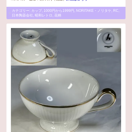
カテゴリー:
カップ
,
1000円から1999円
,
NORITAKE・ノリタケ
,
RC
,
日本陶器会社
,
昭和レトロ
,
花柄