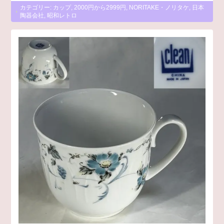
カテゴリー:
カップ
,
2000円から2999円
,
NORITAKE・ノリタケ
,
日本
陶器会社
,
昭和レトロ