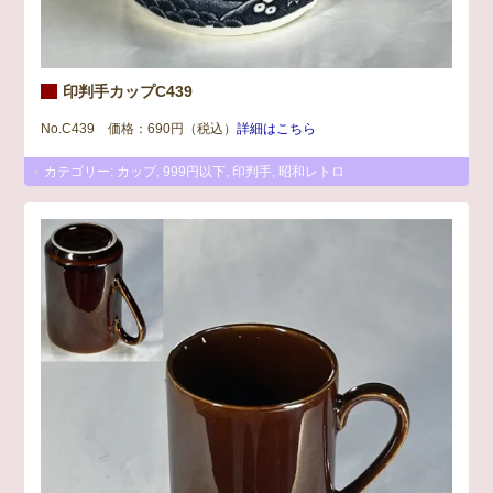
印判手カップC439
No.C439 価格：690円（税込）
詳細はこちら
カテゴリー:
カップ
,
999円以下
,
印判手
,
昭和レトロ