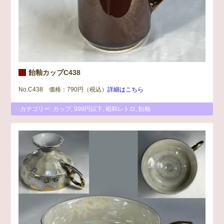
飴釉カップC438
No.C438 価格：790円（税込）
詳細はこちら
カテゴリー:
カップ
,
999円以下
,
昭和レトロ
,
飴釉