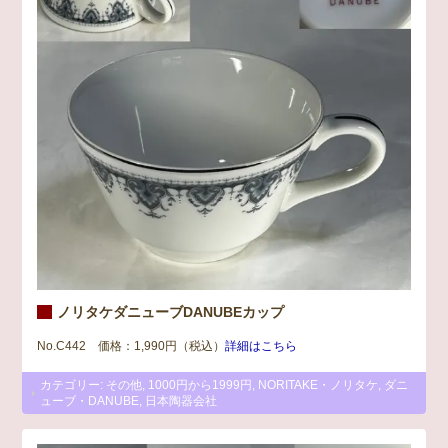
ノリタケダニューブDANUBEカップ
No.C442 価格：1,990円（税込）
詳細はこちら
カテゴリー:
その他
,
1000円から1999円
,
NORITAKE・ノリタケ
,
ダニ
ューブ・DANUBE
,
日本陶器会社