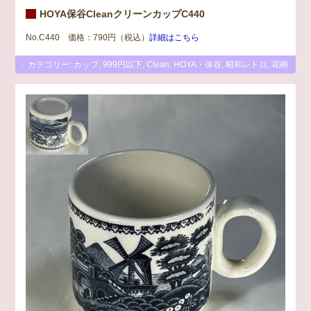
HOYA保谷CleanクリーンカップC440
No.C440 価格：790円（税込）
詳細はこちら
カテゴリー:
カップ
,
999円以下
,
Clean
,
HOYA・保谷
,
昭和レトロ
,
花柄