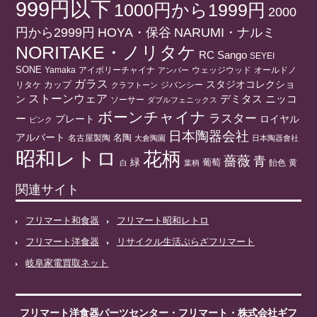
999円以下
1000円から1999円
2000
円から2999円
HOYA・保谷
NARUMI・ナルミ
NORITAKE・ノリタケ
RC
Sango
SEYEI
SONE
アイボリーチャイナ
ウェッジウッド
オールドノ
Yamaka
アンバー
ガラス
スタジオコレクショ
リタケ
カップ
ジバンシー
クラフトーン
ストーンウェア
ニッコ
ン
デミタス
ソーサー
ダブルフェニックス
ボーンチャイナ
ラスター
ー
プレート
ロイヤル
ピンク
日本陶器会社
アルバート
名陶
名古屋製陶
大倉陶園
日本陶器會社
昭和レトロ
花柄
薔薇
青
緑
葡萄
白
葉柄
飴色
黄
関連サイト
フリマート和食器
フリマート昭和レトロ
フリマート洋食器
リサイクル生活ぷらざフリマート
岐阜家電買取ネット
フリマート洋食器パーツセンター
・
フリマート
・株式会社ギフ