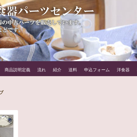
器パーツセンター
。例えばカップ＆ソーサーのカップのみやソーサーのみなどです。
商品説明定義
流れ
紹介
送料
申込フォーム
洋食器
ブ