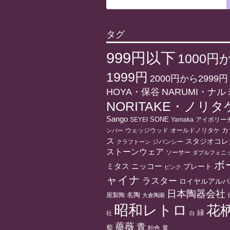
タグ
999円以下
1000円
1999円
2000円から2999円
HOYA・保谷
NARUMI・ナル
NORITAKE・ノリタ
Sango
SONE
アイボリー
SEYEI
Yamaka
ウェッジウッド
オールドノリタケ
カ
ンバー
ス
スタジオコレ
ジバンシー
クラフトーン
ストーンウェア
ソーサー
ダブルフェニ
ボ
ニッコー
ミタス
プレート
ピンク
ャイナ
ラスター
ロイヤルアルバ
日本陶器会社
名陶
屋製陶
大倉陶園
昭和レトロ
花
緑
社
白
薔薇
青
萄
飴色
黄