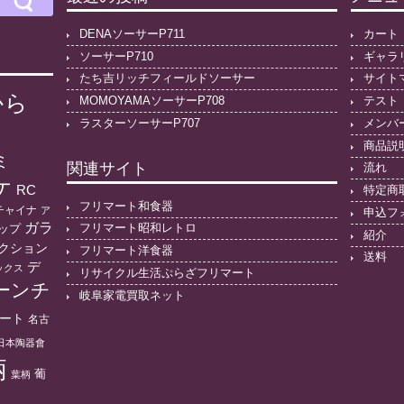
DENAソーサーP711
カート
ソーサーP710
ギャラ
たち吉リッチフィールドソーサー
サイト
から
MOMOYAMAソーサーP708
テスト
ラスターソーサーP707
メンバ
商品説
ミ
関連サイト
流れ
ケ
RC
特定商
フリマート和食器
チャイナ
ア
申込フ
ガラ
フリマート昭和レトロ
ップ
紹介
クション
フリマート洋食器
送料
デ
ックス
リサイクル生活ぷらざフリマート
ーンチ
岐阜家電買取ネット
ート
名古
日本陶器會
柄
葡
葉柄