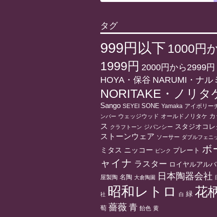
タグ
999円以下
1000円
1999円
2000円から2999円
HOYA・保谷
NARUMI・ナル
NORITAKE・ノリタ
Sango
SONE
アイボリー
SEYEI
Yamaka
ウェッジウッド
オールドノリタケ
カ
ンバー
ス
スタジオコレ
ジバンシー
クラフトーン
ストーンウェア
ソーサー
ダブルフェニ
ボ
ニッコー
ミタス
プレート
ピンク
ャイナ
ラスター
ロイヤルアルバ
日本陶器会社
名陶
屋製陶
大倉陶園
昭和レトロ
花
緑
社
白
薔薇
青
萄
飴色
黄