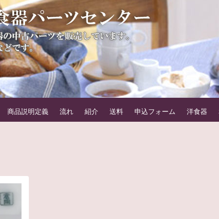
器パーツセンター
。例えばカップ＆ソーサーのカップのみやソーサーのみなどです。
商品説明定義
流れ
紹介
送料
申込フォーム
洋食器