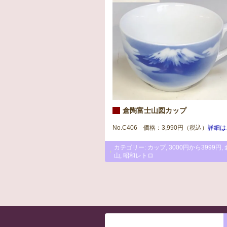
倉陶富士山図カップ
No.C406 価格：3,990円（税込）
詳細は
カテゴリー:
カップ
,
3000円から3999円
,
山
,
昭和レトロ