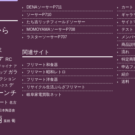
DENAソーサーP711
カート
ソーサーP710
ギャラ
たち吉リッチフィールドソーサー
サイト
から
MOMOYAMAソーサーP708
テスト
ラスターソーサーP707
メンバ
商品説
ミ
関連サイト
流れ
ケ
RC
特定商
フリマート和食器
チャイナ
ア
申込フ
ガラ
フリマート昭和レトロ
ップ
紹介
クション
フリマート洋食器
送料
デ
ックス
リサイクル生活ぷらざフリマート
ーンチ
岐阜家電買取ネット
ート
名古
日本陶器會
柄
葡
葉柄