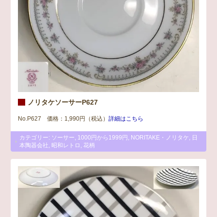
ノリタケソーサーP627
No.P627 価格：1,990円（税込）
詳細はこちら
カテゴリー:
ソーサー
,
1000円から1999円
,
NORITAKE・ノリタケ
,
日
本陶器会社
,
昭和レトロ
,
花柄