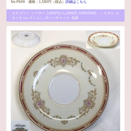
No.P649 価格：1,590円（税込）
詳細はこちら
カテゴリー:
ソーサー
,
1000円から1999円
,
NORITAKE・ノリタケ
,
ス
タジオコレクション
,
ボーンチャイナ
,
花柄