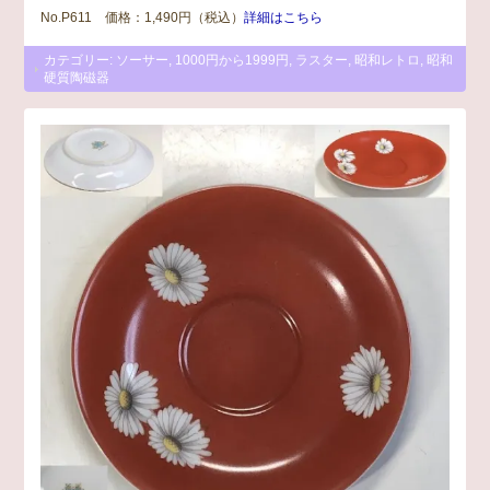
No.P611 価格：1,490円（税込）
詳細はこちら
カテゴリー:
ソーサー
,
1000円から1999円
,
ラスター
,
昭和レトロ
,
昭和
硬質陶磁器