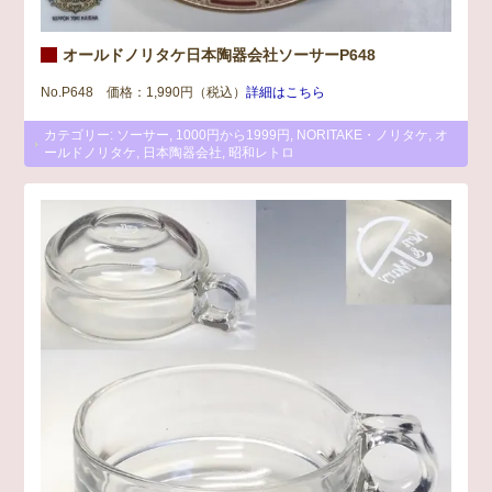
オールドノリタケ日本陶器会社ソーサーP648
No.P648 価格：1,990円（税込）
詳細はこちら
カテゴリー:
ソーサー
,
1000円から1999円
,
NORITAKE・ノリタケ
,
オ
ールドノリタケ
,
日本陶器会社
,
昭和レトロ