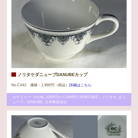
ノリタケダニューブDANUBEカップ
No.C442 価格：1,990円（税込）
詳細はこちら
カテゴリー:
その他
,
1000円から1999円
,
NORITAKE・ノリタケ
,
ダニ
ューブ・DANUBE
,
日本陶器会社