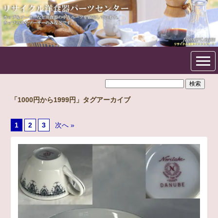
フリマート洋食器パーツセン
ター
「1000円から1999円」タグアーカイブ
1
2
3
次へ »