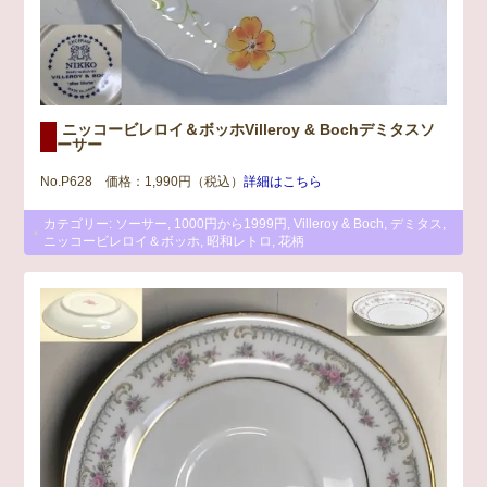
ニッコービレロイ＆ボッホVilleroy & Bochデミタスソ
ーサー
No.P628 価格：1,990円（税込）
詳細はこちら
カテゴリー:
ソーサー
,
1000円から1999円
,
Villeroy & Boch
,
デミタス
,
ニッコービレロイ＆ボッホ
,
昭和レトロ
,
花柄