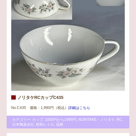
ノリタケRCカップC435
No.C435 価格：1,990円（税込）
詳細はこちら
カテゴリー:
カップ
,
1000円から1999円
,
NORITAKE・ノリタケ
,
RC
,
日本陶器会社
,
昭和レトロ
,
花柄