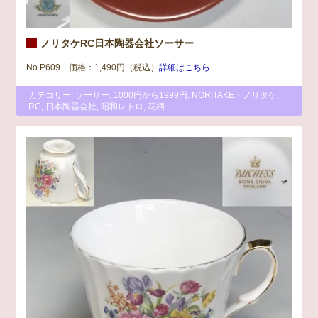
ノリタケRC日本陶器会社ソーサー
No.P609 価格：1,490円（税込）
詳細はこちら
カテゴリー:
ソーサー
,
1000円から1999円
,
NORITAKE・ノリタケ
,
RC
,
日本陶器会社
,
昭和レトロ
,
花柄