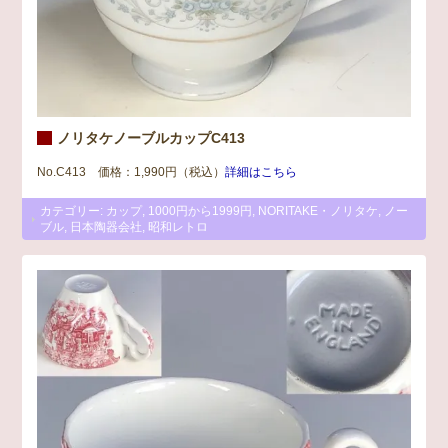
ノリタケノーブルカップC413
No.C413 価格：1,990円（税込）
詳細はこちら
カテゴリー:
カップ
,
1000円から1999円
,
NORITAKE・ノリタケ
,
ノー
ブル
,
日本陶器会社
,
昭和レトロ