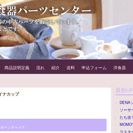
器パーツセンター
。例えばカップ＆ソーサーのカップのみやソーサーのみなどです。
商品説明定義
流れ
紹介
送料
申込フォーム
洋食器
最新U
イナカップ
DENA
ソーサー
たち吉
MOMO
,
ボーンチャイナ
ラスター