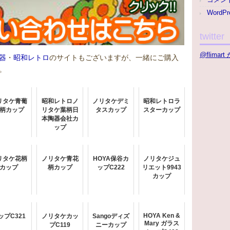
WordPr
twitter
@flima
器
・
昭和レトロ
のサイトもございますが、一緒にご購入
。
リタケ青葡
昭和レトロノ
ノリタケデミ
昭和レトロラ
柄カップ
リタケ葉柄日
タスカップ
スターカップ
本陶器会社カ
ップ
リタケ花柄
ノリタケ青花
HOYA保谷カ
ノリタケジュ
カップ
柄カップ
ップC222
リエット9943
カップ
HOYA Ken &
ップC321
ノリタケカッ
Sangoディズ
Mary ガラス
プC119
ニーカップ