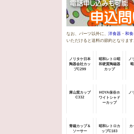
なお、パーツ以外に、
洋食器
・
和食
いただけると送料の節約となります
ノリタケ日本
昭和レトロ昭
ノ
陶器会社カッ
和硬質陶磁器
萄
プC299
カップ
庫山窯カップ
HOYA保谷ホ
ノ
C332
ワイトシャド
ーカップ
青磁カップ＆
昭和レトロカ
カ
ソーサー
ップC183