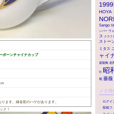
199
HOY
NOR
Sango
S
ウ
ンバー
ス
クラフ
ストー
ミタス
ャイ
シーボーンチャイナカップ
名
屋製陶
昭
社
薔薇
萄
cm
メタ情
ログイ
あります。縁金彩のハゲがあります。
投稿フ
ック！
コメン