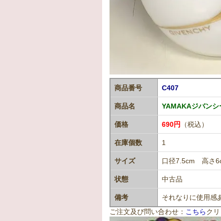
商品番号
C407
商品名
YAMAKAジバン
価格
690円
（税込）
在庫個数
1
サイズ
口径7.5cm 高さ6
状態
中古品
備考
それなりに使用感
ご注文及び問い合わせ：
こちら
クリ