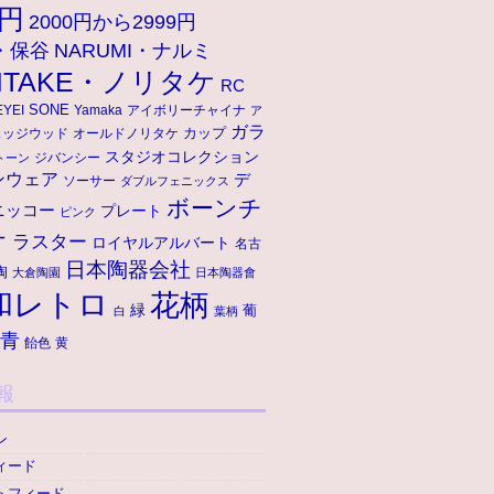
9円
2000円から2999円
A・保谷
NARUMI・ナルミ
ITAKE・ノリタケ
RC
SONE
アイボリーチャイナ
EYEI
Yamaka
ア
ガラ
ェッジウッド
オールドノリタケ
カップ
スタジオコレクション
ジバンシー
トーン
ンウェア
デ
ソーサー
ダブルフェニックス
ボーンチ
ニッコー
プレート
ピンク
ナ
ラスター
ロイヤルアルバート
名古
日本陶器会社
陶
大倉陶園
日本陶器會
和レトロ
花柄
緑
葡
白
葉柄
青
飴色
黄
報
ン
ィード
トフィード