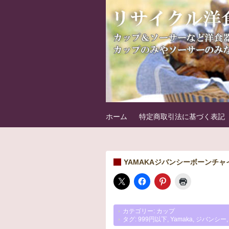
フリマート洋食
洋食器の中古パーツを販売しています
ホーム
特定商取引法に基づく表記
YAMAKAジバンシーボーンチャ
カテゴリー:
カップ
タグ:
999円以下
,
Yamaka
,
ジバンシー