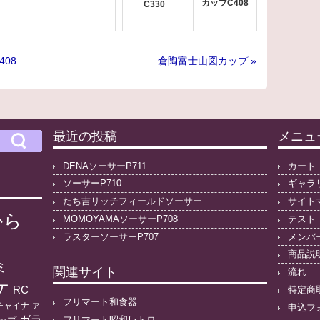
カップC408
C330
408
倉陶富士山図カップ »
最近の投稿
メニュ
DENAソーサーP711
カート
ソーサーP710
ギャラ
たち吉リッチフィールドソーサー
サイト
から
MOMOYAMAソーサーP708
テスト
ラスターソーサーP707
メンバ
商品説
ミ
関連サイト
流れ
ケ
RC
特定商
フリマート和食器
チャイナ
ア
申込フ
ガラ
フリマート昭和レトロ