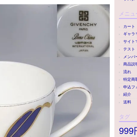
メニュ
カート
ギャラ
サイト
テスト
メンバ
商品説
流れ
特定商
申込フ
紹介
送料
タグ
99