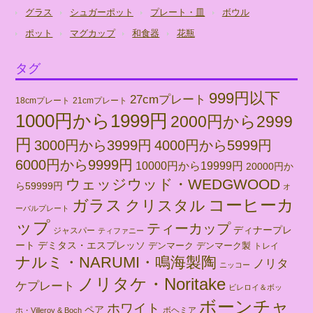
グラス
シュガーポット
プレート・皿
ボウル
ポット
マグカップ
和食器
花瓶
タグ
999円以下
27cmプレート
18cmプレート
21cmプレート
1000円から1999円
2000円から2999
円
3000円から3999円
4000円から5999円
6000円から9999円
10000円から19999円
20000円か
ウェッジウッド・WEDGWOOD
ら59999円
オ
コーヒーカ
ガラス
クリスタル
ーバルプレート
ップ
ティーカップ
ディナープレ
ジャスパー
ティファニー
ート
デミタス・エスプレッソ
デンマーク
デンマーク製
トレイ
ナルミ・NARUMI・鳴海製陶
ノリタ
ニッコー
ノリタケ・Noritake
ケプレート
ビレロイ＆ボッ
ボーンチャ
ホワイト
ペア
ボヘミア
ホ・Villeroy & Boch