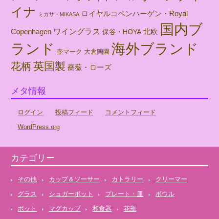
イナ
ロイヤルコペンハーゲン・Royal
ミカサ・MIKASA
国内ブ
ワイングラス
北欧
Copenhagen
保谷・HOYA
海外ブランド
ランド
壺マーク
大倉陶園
英国製
花柄
薔薇・ローズ
メタ情報
ログイン
投稿フィード
コメントフィード
WordPress.org
カテゴリー
その他
カップ＆ソーサー
カトラリー
クリーマー
グラス
シュガーポット
プレート・皿
ボウル
ポット
マグカップ
和食器
花瓶