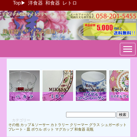
Top
▶
洋食器
和食器
レトロ
ブランド洋食器：リサイクル
通販サイトフリマート
カテゴリー
その他
カップ＆ソーサー
カトラリー
クリーマー
グラス
シュガーポット
プレート・皿
ボウル
ポット
マグカップ
和食器
花瓶