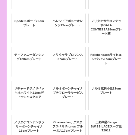
Spodeスポード23cm
ヘレンドアポニーオレ
ノリタケガラコンテッ
プレート
ンジ19cmプレート
サGALA
CONTESSA18cmプレ
ート萩
ティファニーダンシン
ノリタケラブロマンス
Reichenbachライヒェ
グT20cmプレート
27cmプレート
ンバッハ27cmプレー
ト
リチャードジノリベッ
ナルミボーンチャイナ
ナルミ花柄小皿13cm
キオホワイト21cmデ
プチフローラサービス
プレート
ィッシュスクエア
プレート
ノリタケコンテンポラ
Gustavsberg グスタ
三郷陶器Sango
リーボーンチャイナ
フスベリ Prunus プル
SWISS LACEスープ皿
T2012
18cmプレート
ーヌス17cmプレート