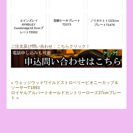
エインズレイ
花柄ケーキプレート
ノリタケトトロ22cm
AYNSLEY
T2373
プレートT1476
Cambridge16.5cmプ
レートT2002
ご注文及び問い合わせ：
こちら
クリック！
« ウェッジウッドワイルドストロベリーピオニーカップ＆
ソーサーT1893
ロイヤルアルバートオールドカントリーローズ27cmプレー
ト »