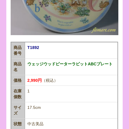
商品
T1892
番号
商品
ウェッジウッドピーターラビットABCプレート
名
価格
2,990円
（税込）
在庫
1
個数
サイ
17.5cm
ズ
状態
中古美品