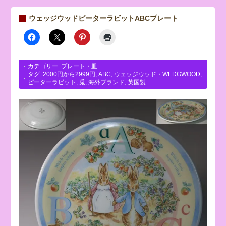
ウェッジウッドピーターラビットABCプレート
カテゴリー:
プレート・皿
タグ:
2000円から2999円
,
ABC
,
ウェッジウッド・WEDGWOOD
,
ピーターラビット
,
兎
,
海外ブランド
,
英国製