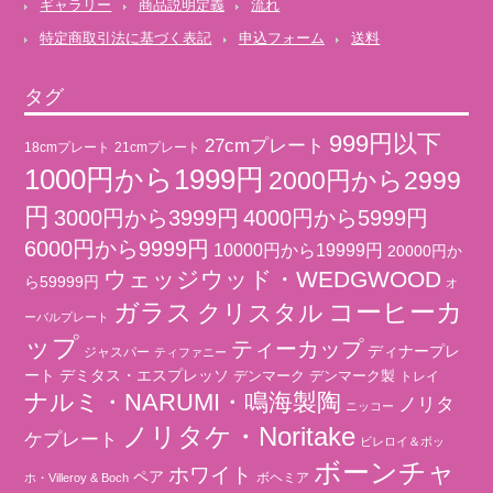
ギャラリー
商品説明定義
流れ
特定商取引法に基づく表記
申込フォーム
送料
タグ
999円以下
27cmプレート
18cmプレート
21cmプレート
1000円から1999円
2000円から2999
円
3000円から3999円
4000円から5999円
6000円から9999円
10000円から19999円
20000円か
ウェッジウッド・WEDGWOOD
ら59999円
オ
コーヒーカ
ガラス
クリスタル
ーバルプレート
ップ
ティーカップ
ディナープレ
ジャスパー
ティファニー
ート
デミタス・エスプレッソ
デンマーク
デンマーク製
トレイ
ナルミ・NARUMI・鳴海製陶
ノリタ
ニッコー
ノリタケ・Noritake
ケプレート
ビレロイ＆ボッ
ボーンチャ
ホワイト
ペア
ボヘミア
ホ・Villeroy & Boch