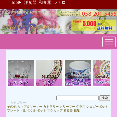
Top
▶
洋食器
和食器
レトロ
ブランド洋食器：リサイクル
通販サイトフリマート
カテゴリー
その他
カップ＆ソーサー
カトラリー
クリーマー
グラス
シュガーポット
プレート・皿
ボウル
ポット
マグカップ
和食器
花瓶