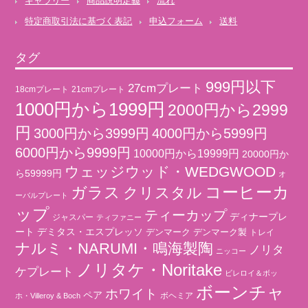
ギャラリー
商品説明定義
流れ
特定商取引法に基づく表記
申込フォーム
送料
タグ
999円以下
27cmプレート
18cmプレート
21cmプレート
1000円から1999円
2000円から2999
円
3000円から3999円
4000円から5999円
6000円から9999円
10000円から19999円
20000円か
ウェッジウッド・WEDGWOOD
ら59999円
オ
コーヒーカ
ガラス
クリスタル
ーバルプレート
ップ
ティーカップ
ディナープレ
ジャスパー
ティファニー
ート
デミタス・エスプレッソ
デンマーク
デンマーク製
トレイ
ナルミ・NARUMI・鳴海製陶
ノリタ
ニッコー
ノリタケ・Noritake
ケプレート
ビレロイ＆ボッ
ボーンチャ
ホワイト
ペア
ボヘミア
ホ・Villeroy & Boch