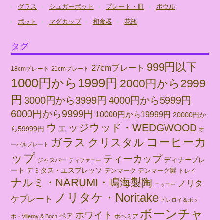
グラス
シュガーポット
プレート・皿
ボウル
ポット
マグカップ
和食器
花瓶
タグ
999円以下
27cmプレート
18cmプレート
21cmプレート
1000円から1999円
2000円から2999
円
3000円から3999円
4000円から5999円
6000円から9999円
10000円から19999円
20000円か
ウェッジウッド・WEDGWOOD
ら59999円
オ
コーヒーカ
ガラス
クリスタル
ーバルプレート
ップ
ティーカップ
ディナープレ
ジャスパー
ティファニー
ート
デミタス・エスプレッソ
デンマーク
デンマーク製
トレイ
ナルミ・NARUMI・鳴海製陶
ノリタ
ニッコー
ノリタケ・Noritake
ケプレート
ビレロイ＆ボッ
ボーンチャ
ホワイト
ペア
ボヘミア
ホ・Villeroy & Boch