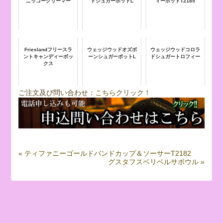
ニッコークリーマー
ドシュガーポットL
ィーポットT2185
Frieslandフリースラ
ウェッジウッドオズボ
ウェッジウッドコロラ
ントキャンディーボッ
ーンシュガーポットL
ドシュガートロフィー
クス
ご注文及び問い合わせ：
こちら
クリック！
« ティファニーゴールドバンドカップ＆ソーサーT2182
グスタフスベリベルサボウル »