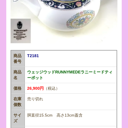
商品
T2181
番号
商品
ウェッジウッドRUNNYMEDEラニーミードティ
名
ーポット
価格
26,900円
（税込）
在庫
売り切れ
個数
サイ
胴直径15.5cm 高さ13cm蓋含
ズ