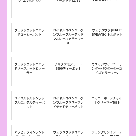
グT23cmボウル
ィーポットT2362
ウェッジウッドコロラ
ロイヤルコペンハーゲ
ウェッジウッドFRUIT
ドコーヒーポット
ンブルーフルーテッド
SPRAYSケトルポット
フルレースクリーマー
S
ウェッジウッドコロラ
ノリタケモデラート
ウエッジウッドユーラ
ドソースボート＆ソー
9990ティーポット
ンダーパウダーターコ
サー
イズクリーマーL
ロイヤルドルトンラッ
ロイヤルコペンハーゲ
ニッコーボーンチャイ
フルズホテルティーポ
ンブルーフラワーブレ
ナクリーマーT689
ット
イデッドティーポット
アラビアフィンランド
ウェッジウッドコロラ
フランクリンミントテ