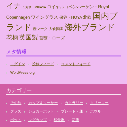
イナ
ロイヤルコペンハーゲン・Royal
ミカサ・MIKASA
国内ブ
ワイングラス
北欧
Copenhagen
保谷・HOYA
海外ブランド
ランド
壺マーク
大倉陶園
英国製
花柄
薔薇・ローズ
メタ情報
ログイン
投稿フィード
コメントフィード
WordPress.org
カテゴリー
その他
カップ＆ソーサー
カトラリー
クリーマー
グラス
シュガーポット
プレート・皿
ボウル
ポット
マグカップ
和食器
花瓶