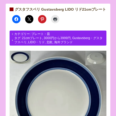
グスタフスベリ Gustavsberg LIDO リド21cmプレート
カテゴリー:
プレート・皿
タグ:
21cmプレート
,
3000円から3999円
,
Gustavsberg・グスタ
フスベリ
,
LIDO・リド
,
北欧
,
海外ブランド