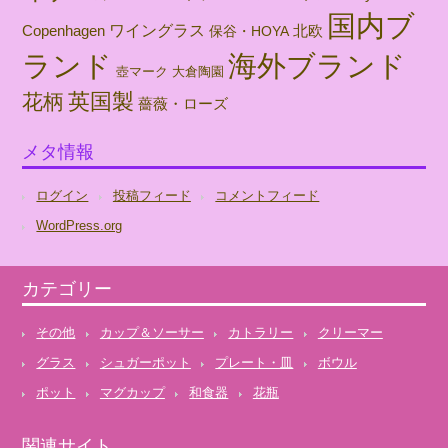
国内ブ
ワイングラス
北欧
Copenhagen
保谷・HOYA
海外ブランド
ランド
壺マーク
大倉陶園
英国製
花柄
薔薇・ローズ
メタ情報
ログイン
投稿フィード
コメントフィード
WordPress.org
カテゴリー
その他
カップ＆ソーサー
カトラリー
クリーマー
グラス
シュガーポット
プレート・皿
ボウル
ポット
マグカップ
和食器
花瓶
関連サイト