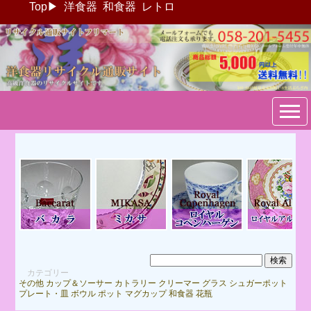
Top
▶
洋食器
和食器
レトロ
ブランド洋食器：リサイクル
通販サイトフリマート
カテゴリー
その他
カップ＆ソーサー
カトラリー
クリーマー
グラス
シュガーポット
プレート・皿
ボウル
ポット
マグカップ
和食器
花瓶