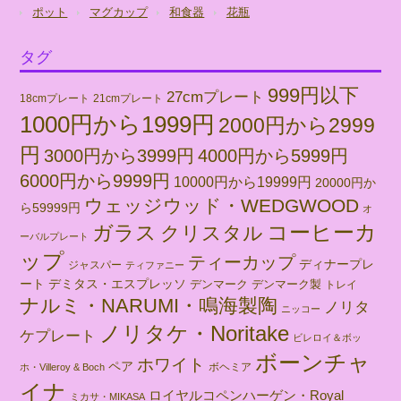
ポット
マグカップ
和食器
花瓶
タグ
999円以下
27cmプレート
18cmプレート
21cmプレート
1000円から1999円
2000円から2999
円
3000円から3999円
4000円から5999円
6000円から9999円
10000円から19999円
20000円か
ウェッジウッド・WEDGWOOD
ら59999円
オ
コーヒーカ
ガラス
クリスタル
ーバルプレート
ップ
ティーカップ
ディナープレ
ジャスパー
ティファニー
ート
デミタス・エスプレッソ
デンマーク
デンマーク製
トレイ
ナルミ・NARUMI・鳴海製陶
ノリタ
ニッコー
ノリタケ・Noritake
ケプレート
ビレロイ＆ボッ
ボーンチャ
ホワイト
ペア
ボヘミア
ホ・Villeroy & Boch
イナ
ロイヤルコペンハーゲン・Royal
ミカサ・MIKASA