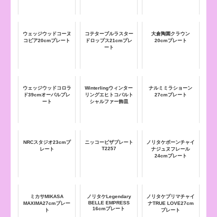
ウェッジウッドコーヌ
コテターブルラスター
大倉陶園クラウン
コピア20cmプレート
ドロップス21cmプレ
20cmプレート
ート
ウェッジウッドコロラ
Winterlingウィンター
ナルミミラショーン
ド39cmオーバルプレ
リングエヒトコバルト
27cmプレート
ート
シャルファー飾皿
NRCスタジオ23cmプ
ニッコーピザプレート
ノリタケボーンチャイ
T2257
レート
ナジュヌフレール
24cmプレート
ミカサMIKASA
ノリタケLegendary
ノリタケプリマチャイ
BELLE EMPRESS
MAXIMA27cmプレー
ナTRUE LOVE27cm
16cmプレート
ト
プレート