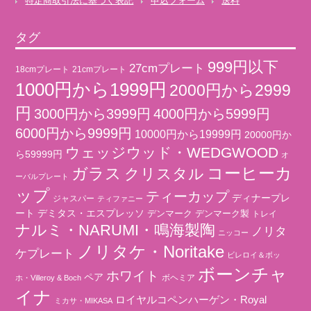
特定商取引法に基づく表記
申込フォーム
送料
タグ
999円以下
27cmプレート
18cmプレート
21cmプレート
1000円から1999円
2000円から2999
円
3000円から3999円
4000円から5999円
6000円から9999円
10000円から19999円
20000円か
ウェッジウッド・WEDGWOOD
ら59999円
オ
コーヒーカ
ガラス
クリスタル
ーバルプレート
ップ
ティーカップ
ディナープレ
ジャスパー
ティファニー
ート
デミタス・エスプレッソ
デンマーク
デンマーク製
トレイ
ナルミ・NARUMI・鳴海製陶
ノリタ
ニッコー
ノリタケ・Noritake
ケプレート
ビレロイ＆ボッ
ボーンチャ
ホワイト
ペア
ボヘミア
ホ・Villeroy & Boch
イナ
ロイヤルコペンハーゲン・Royal
ミカサ・MIKASA