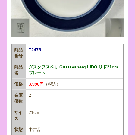
商品
T2475
番号
商品
グスタフスベリ Gustavsberg LIDO リド21cm
名
プレート
価格
3,990円
（税込）
在庫
2
個数
サイ
21cm
ズ
状態
中古品