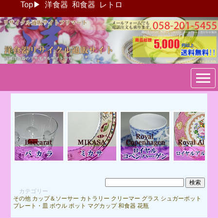
Top
▶
洋食器
和食器
レトロ
ブランド洋食器：リサイクル
通販サイトフリマート
カテゴリー
その他
カップ＆ソーサー
カトラリー
クリーマー
グラス
シュガーポット
プレート・皿
ボウル
ポット
マグカップ
和食器
花瓶