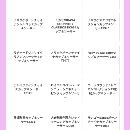
ノリタケボーンチャイ
ミカサMIKASA
ノリタケスタジオコレ
COUNNTRY
ナシャルロッテカップ
クションカップ＆ソー
CLASSICS DC014カ
＆ソーサー
サーT1540
ップ＆ソーサー
リチャードジノリイタ
ノリタケボーンチャイ
Holly by Salisburyカ
リアンフルーツティカ
ナカップ＆ソーサー
ップ＆ソーサーT2166
T2077
ップ＆ソーサー
ナルミファインチャイ
ロイヤルコペンハーゲ
ウェッジウッドミレニ
ナカップ＆ソーサー
ンニューシグネチャー
アムコレクション19世
T2123
ピンクカップ＆ソーサ
紀カップ＆ソーサー
ー
前畑陶器カップ＆ソー
大倉陶園色蒔きレッド
サンゴーSangoボーン
サーT2301
モーニングカップ＆ソ
チャイナカップ＆ソー
ーサーT2099
サーT1847