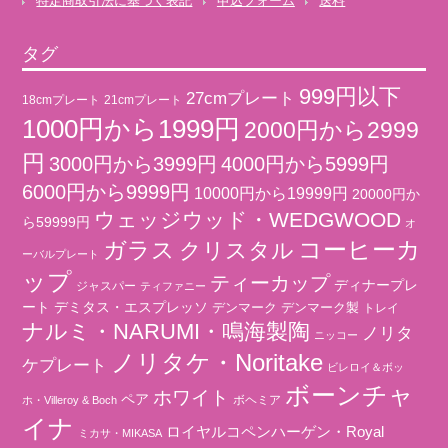
特定商取引法に基づく表記
申込フォーム
送料
タグ
999円以下
27cmプレート
18cmプレート
21cmプレート
1000円から1999円
2000円から2999
円
3000円から3999円
4000円から5999円
6000円から9999円
10000円から19999円
20000円か
ウェッジウッド・WEDGWOOD
ら59999円
オ
コーヒーカ
ガラス
クリスタル
ーバルプレート
ップ
ティーカップ
ディナープレ
ジャスパー
ティファニー
ート
デミタス・エスプレッソ
デンマーク
デンマーク製
トレイ
ナルミ・NARUMI・鳴海製陶
ノリタ
ニッコー
ノリタケ・Noritake
ケプレート
ビレロイ＆ボッ
ボーンチャ
ホワイト
ペア
ボヘミア
ホ・Villeroy & Boch
イナ
ロイヤルコペンハーゲン・Royal
ミカサ・MIKASA