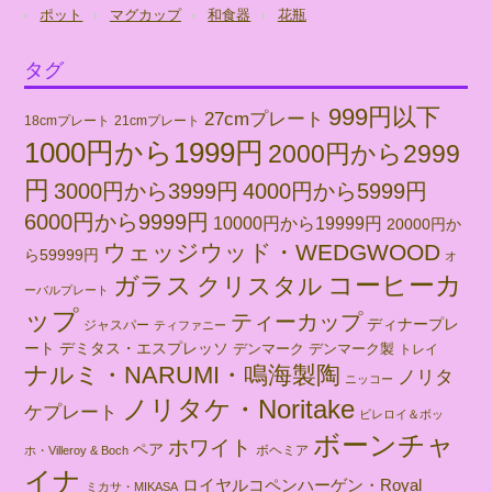
ポット
マグカップ
和食器
花瓶
タグ
999円以下
27cmプレート
18cmプレート
21cmプレート
1000円から1999円
2000円から2999
円
3000円から3999円
4000円から5999円
6000円から9999円
10000円から19999円
20000円か
ウェッジウッド・WEDGWOOD
ら59999円
オ
コーヒーカ
ガラス
クリスタル
ーバルプレート
ップ
ティーカップ
ディナープレ
ジャスパー
ティファニー
ート
デミタス・エスプレッソ
デンマーク
デンマーク製
トレイ
ナルミ・NARUMI・鳴海製陶
ノリタ
ニッコー
ノリタケ・Noritake
ケプレート
ビレロイ＆ボッ
ボーンチャ
ホワイト
ペア
ボヘミア
ホ・Villeroy & Boch
イナ
ロイヤルコペンハーゲン・Royal
ミカサ・MIKASA