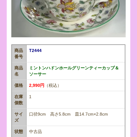
商品
T2444
番号
商品
ミントンハドンホールグリーンティーカップ＆
名
ソーサー
価格
2,990円
（税込）
在庫
1
個数
サイ
口径9cm 高さ5.8cm 皿14.7cm×2.8cm
ズ
状態
中古品