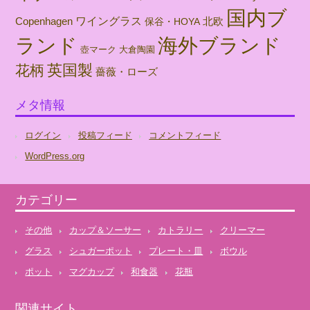
国内ブ
ワイングラス
北欧
Copenhagen
保谷・HOYA
海外ブランド
ランド
壺マーク
大倉陶園
英国製
花柄
薔薇・ローズ
メタ情報
ログイン
投稿フィード
コメントフィード
WordPress.org
カテゴリー
その他
カップ＆ソーサー
カトラリー
クリーマー
グラス
シュガーポット
プレート・皿
ボウル
ポット
マグカップ
和食器
花瓶
関連サイト