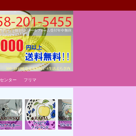
ート
センター
フリマ