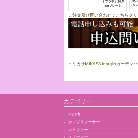
NO
トプラチナ26.5
タ
cmプレート
ご注文及び問い合わせ：
こちら
クリ
« ミカサMIKASA Intaglioガ
カテゴリー
その他
カップ＆ソーサー
カトラリー
クリーマー