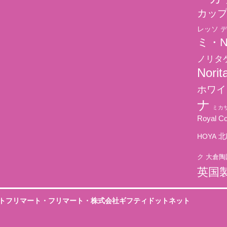
カッ
レッソ
デ
ミ・N
ノリタ
Norit
ホワイ
ナ
ミカサ
Royal C
北
HOYA
ク
大倉陶
英国
トフリマート
・
フリマート
・株式会社ギフティドットネット