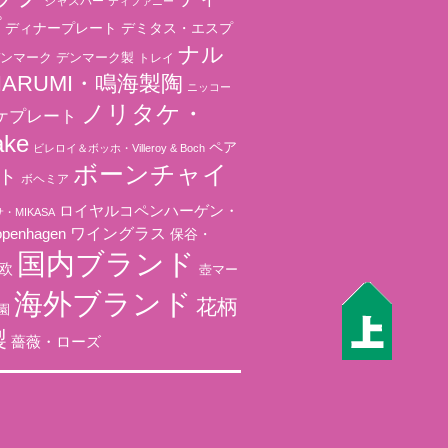
ジャスパー
ティファニー
プ
ディナープレート
デミタス・エスプ
ナル
ンマーク
デンマーク製
トレイ
ARUMI・鳴海製陶
ニッコー
ノリタケ・
ケプレート
ake
ペア
ビレロイ＆ボッホ・Villeroy & Boch
ボーンチャイ
ト
ボヘミア
ロイヤルコペンハーゲン・
・MIKASA
ワイングラス
openhagen
保谷・
国内ブランド
欧
壺マー
海外ブランド
花柄
園
製
薔薇・ローズ