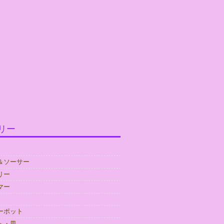
リー
＆ソーサー
リー
マー
ーポット
ト・皿