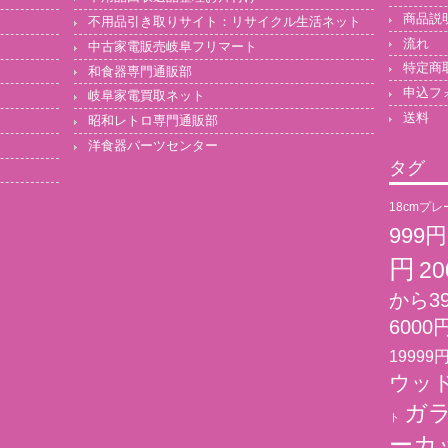
商品説
不用品引き取りサイト：リサイクル生活ネット
流れ
中古家電販売岐阜フリマート
特定商
和食器専門通販部
申込フ
岐阜家電買取ネット
送料
昭和レトロ専門通販部
洋食器パーツセンター
タグ
18cmプレ
999
円
2
から3
6000
19999
ウッド
ガ
ト
ーカ