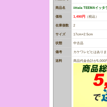
商品名
iittala TEEMA
価格
1,490円
（税込）
在庫個数
2
サイズ
17cm×2.5cm
状態
中古品
備考
カケワレビヒはありま
送料
商品代金合計が5,0