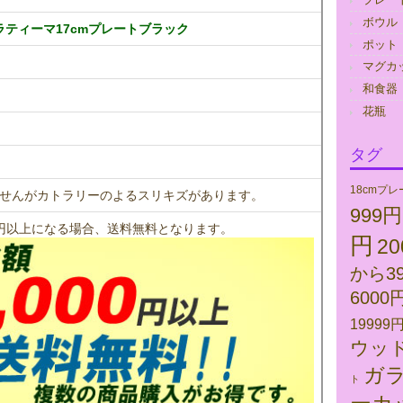
ボウル
イッタラティーマ17cmプレートブラック
ポット
マグカ
和食器
花瓶
タグ
18cmプレ
せんがカトラリーのよるスリキズがあります。
999
00円以上になる場合、送料無料となります。
円
2
から3
6000
19999
ウッド
ガ
ト