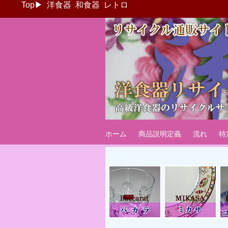
Top
▶
洋食器
和食器
レトロ
ブランド洋食器
海外国内ブランド洋食器・カップ＆ソ
ホーム
商品説明定義
流れ
特