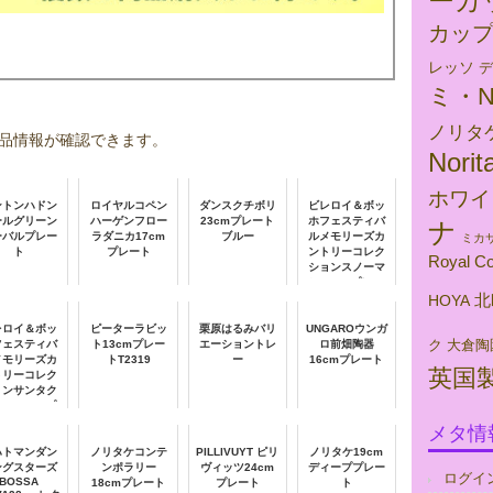
ーカ
カッ
レッソ
デ
ミ・N
ノリタ
品情報が確認できます。
Norit
ホワイ
ントンハドン
ロイヤルコペン
ダンスクチボリ
ビレロイ＆ボッ
ールグリーン
ハーゲンフロー
23cmプレート
ホフェスティバ
ナ
ーバルプレー
ラダニカ17cm
ブルー
ルメモリーズカ
ミカサ
ト
プレート
ントリーコレク
Royal C
ションスノーマ
ン22cmプレー
北
ト
HOYA
レロイ＆ボッ
ピーターラビッ
栗原はるみバリ
UNGAROウンガ
ク
大倉陶
フェスティバ
ト13cmプレー
エーショントレ
ロ前畑陶器
メモリーズカ
トT2319
ー
16cmプレート
英国
トリーコレク
ョンサンタク
ース22cmプ
レート
メタ情
ハトマンダン
ノリタケコンテ
PILLIVUYT ピリ
ノリタケ19cm
ングスターズ
ンポラリー
ヴィッツ24cm
ディーププレー
ログイ
BOSSA
18cmプレート
プレート
ト