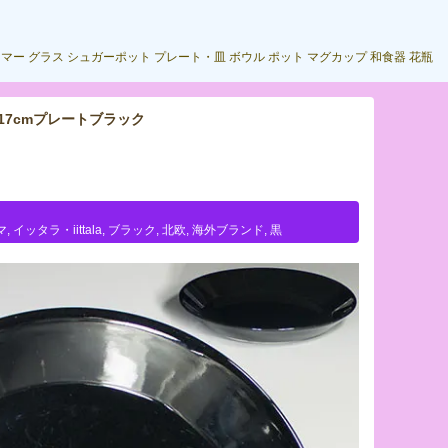
ーマー
グラス
シュガーポット
プレート・皿
ボウル
ポット
マグカップ
和食器
花瓶
ーマ17cmプレートブラック
マ
,
イッタラ・iittala
,
ブラック
,
北欧
,
海外ブランド
,
黒