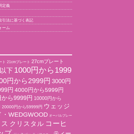
明定義
取引法に基づく表記
ォーム
27cmプレート
ート
21cmプレート
1000円から1999
円以下
000円から2999円
3000円
999円
4000円から5999円
円から9999円
10000円から
ウェッジ
円
20000円から59999円
・WEDGWOOD
オーバルプレー
コーヒ
ラス
クリスタル
ップ
ティー