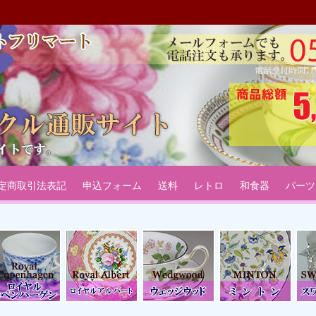
：リサイクル通販サイトフリマ
ーサー椀皿などのテーブルウェアリサイクル通販サイトです。
定商取引法表記
申込フォーム
送料
レトロ
和食器
パーツ