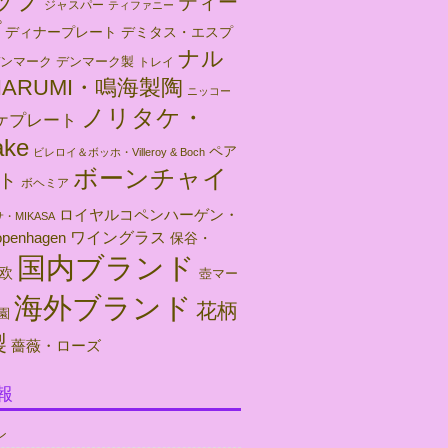
ップ
ティー
ジャスパー
ティファニー
プ
ディナープレート
デミタス・エスプ
ナル
ンマーク
デンマーク製
トレイ
ARUMI・鳴海製陶
ニッコー
ノリタケ・
ケプレート
ake
ペア
ビレロイ＆ボッホ・Villeroy & Boch
ボーンチャイ
ト
ボヘミア
ロイヤルコペンハーゲン・
・MIKASA
ワイングラス
openhagen
保谷・
国内ブランド
欧
壺マー
海外ブランド
花柄
園
製
薔薇・ローズ
報
ン