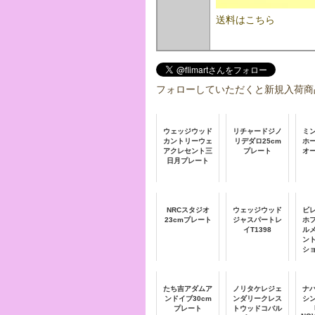
送料はこちら
フォローしていただくと新規入荷商
ウェッジウッド
リチャードジノ
ミ
カントリーウェ
リデダロ25cm
ホ
アクレセント三
プレート
オ
日月プレート
NRCスタジオ
ウェッジウッド
ビ
23cmプレート
ジャスパートレ
ホ
イT1398
ル
ン
シ
ロ
たち吉アダムア
ノリタケレジェ
ナ
ンドイブ30cm
ンダリークレス
シ
プレート
トウッドコバル