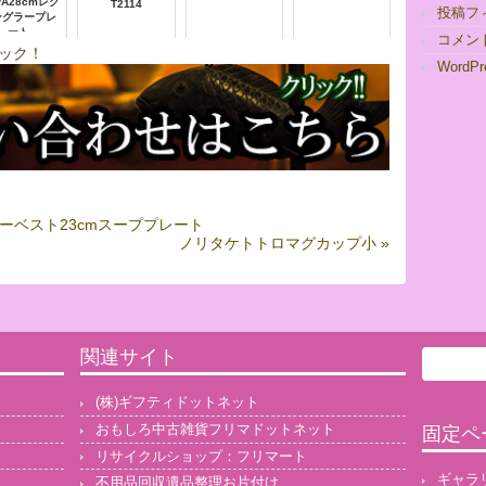
VA28cmレク
T2114
投稿フ
ングラープレ
ート
コメン
ック！
WordPr
ーデンハーベスト23cmスーププレート
ノリタケトトロマグカップ小 »
関連サイト
(株)ギフティドットネット
おもしろ中古雑貨フリマドットネット
固定ペ
リサイクルショップ：フリマート
ギャラ
不用品回収遺品整理お片付け