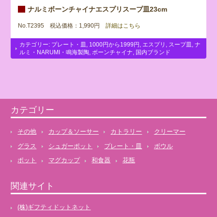
ナルミボーンチャイナエスプリスープ皿23cm
No.T2395 税込価格：1,990円
詳細はこちら
カテゴリー:
プレート・皿
,
1000円から1999円
,
エスプリ
,
スープ皿
,
ナ
ルミ・NARUMI・鳴海製陶
,
ボーンチャイナ
,
国内ブランド
カテゴリー
その他
カップ＆ソーサー
カトラリー
クリーマー
グラス
シュガーポット
プレート・皿
ボウル
ポット
マグカップ
和食器
花瓶
関連サイト
(株)ギフティドットネット