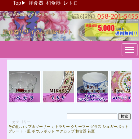
Top
▶
洋食器
和食器
レトロ
ブランド洋食器：リサイクル
通販サイトフリマート
カテゴリー
その他
カップ＆ソーサー
カトラリー
クリーマー
グラス
シュガーポット
プレート・皿
ボウル
ポット
マグカップ
和食器
花瓶