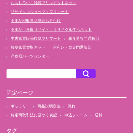
おもしろ中古雑貨フリマドットネット
リサイクルショップ：フリマート
不用品回収遺品整理お片付け
不用品引き取りサイト：リサイクル生活ネット
中古家電販売岐阜フリマート
和食器専門通販部
岐阜家電買取ネット
昭和レトロ専門通販部
洋食器パーツセンター
固定ページ
ギャラリー
商品説明定義
流れ
特定商取引法に基づく表記
申込フォーム
送料
タグ