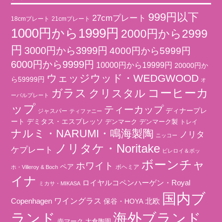
999円以下
27cmプレート
18cmプレート
21cmプレート
1000円から1999円
2000円から2999
円
3000円から3999円
4000円から5999円
6000円から9999円
10000円から19999円
20000円か
ウェッジウッド・WEDGWOOD
ら59999円
オ
コーヒーカ
ガラス
クリスタル
ーバルプレート
ップ
ティーカップ
ディナープレ
ジャスパー
ティファニー
ート
デミタス・エスプレッソ
デンマーク
デンマーク製
トレイ
ナルミ・NARUMI・鳴海製陶
ノリタ
ニッコー
ノリタケ・Noritake
ケプレート
ビレロイ＆ボッ
ボーンチャ
ホワイト
ペア
ボヘミア
ホ・Villeroy & Boch
イナ
ロイヤルコペンハーゲン・Royal
ミカサ・MIKASA
国内ブ
ワイングラス
北欧
Copenhagen
保谷・HOYA
海外ブランド
ランド
壺マーク
大倉陶園