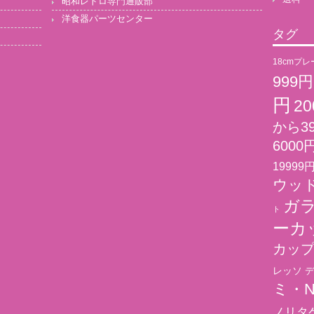
昭和レトロ専門通販部
洋食器パーツセンター
タグ
18cmプレ
999
円
2
から3
6000
19999
ウッド
ガ
ト
ーカ
カッ
レッソ
デ
ミ・N
ノリタ