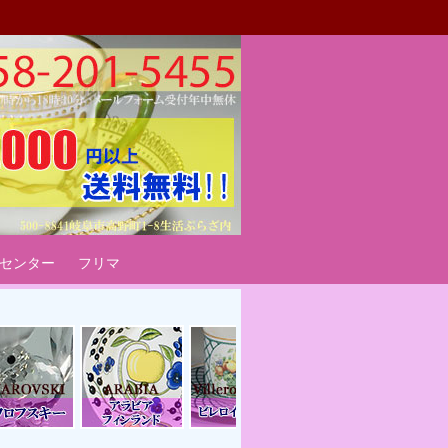
ート
センター
フリマ