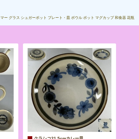
ーマー
グラス
シュガーポット
プレート・皿
ボウル
ポット
マグカップ
和食器
花瓶
クラシコ21.5cmカレー皿