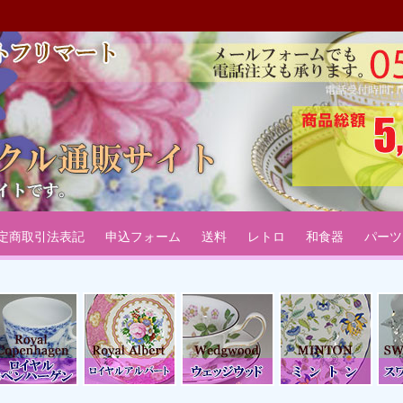
：リサイクル通販サイトフリマ
ーサー椀皿などのテーブルウェアリサイクル通販サイトです。
定商取引法表記
申込フォーム
送料
レトロ
和食器
パーツ