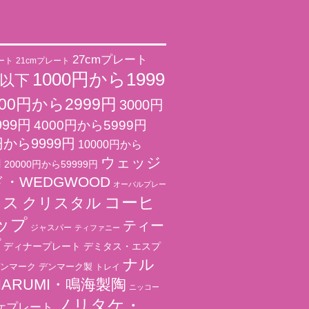
27cmプレート
ート
21cmプレート
1000円から1999
円以下
000円から2999円
3000円
999円
4000円から5999円
円から9999円
10000円から
ウェッジ
円
20000円から59999円
・WEDGWOOD
オーバルプレー
コーヒ
ラス
クリスタル
ップ
ティー
ジャスパー
ティファニー
プ
ディナープレート
デミタス・エスプ
ナル
ンマーク
デンマーク製
トレイ
ARUMI・鳴海製陶
ニッコー
ノリタケ・
ケプレート