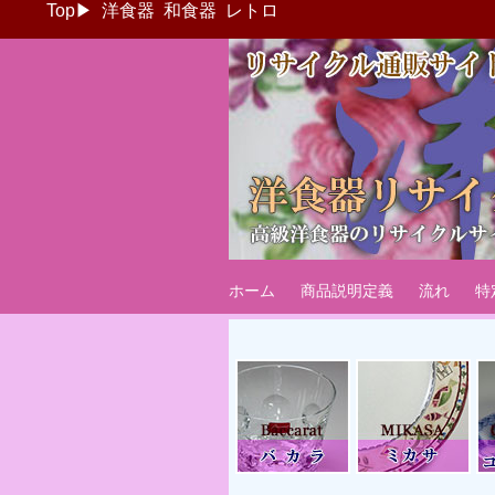
Top
▶
洋食器
和食器
レトロ
ブランド洋食器
海外国内ブランド洋食器・カップ＆ソ
ホーム
商品説明定義
流れ
特