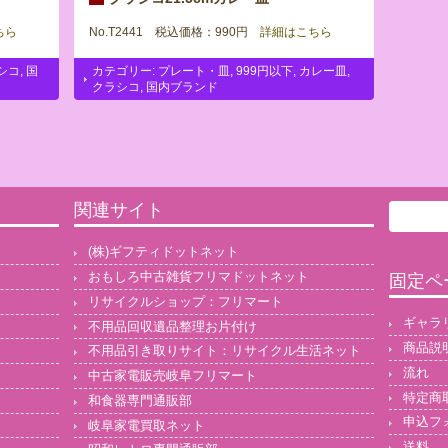
ちら
No.T2441 税込価格：990円
詳細はこちら
シコ
,
国
カテゴリー:
プレート・皿
,
999円以下
,
カレー皿
,
クラシコ
,
国内ブランド
関連サイト
(株)ギフティドットネット
おもしろ中古雑貨フリマドットネット
固定ペ
リサイクルショップ：フリマート
ギャラ
不用品回収遺品整理お片付け
商品説
不用品引き取りサイト：リサイクル生活ネット
流れ
中古家電販売岐阜フリマート
特定商
和食器専門通販部
申込フ
岐阜家電買取ネット
送料