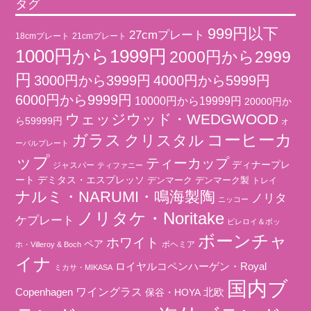
タグ
999円以下
27cmプレート
18cmプレート
21cmプレート
1000円から1999円
2000円から2999
円
3000円から3999円
4000円から5999円
6000円から9999円
10000円から19999円
20000円か
ウェッジウッド・WEDGWOOD
ら59999円
オ
コーヒーカ
ガラス
クリスタル
ーバルプレート
ップ
ティーカップ
ディナープレ
ジャスパー
ティファニー
ート
デミタス・エスプレッソ
デンマーク
デンマーク製
トレイ
ナルミ・NARUMI・鳴海製陶
ノリタ
ニッコー
ノリタケ・Noritake
ケプレート
ビレロイ＆ボッ
ボーンチャ
ホワイト
ペア
ボヘミア
ホ・Villeroy & Boch
イナ
ロイヤルコペンハーゲン・Royal
ミカサ・MIKASA
国内ブ
ワイングラス
北欧
Copenhagen
保谷・HOYA