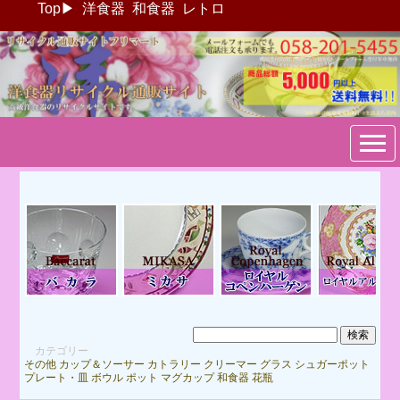
Top
▶
洋食器
和食器
レトロ
ブランド洋食器：リサイクル
通販サイトフリマート
カテゴリー
その他
カップ＆ソーサー
カトラリー
クリーマー
グラス
シュガーポット
プレート・皿
ボウル
ポット
マグカップ
和食器
花瓶