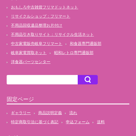
おもしろ中古雑貨フリマドットネット
リサイクルショップ：フリマート
不用品回収遺品整理お片付け
不用品引き取りサイト：リサイクル生活ネット
中古家電販売岐阜フリマート
和食器専門通販部
岐阜家電買取ネット
昭和レトロ専門通販部
洋食器パーツセンター
固定ページ
ギャラリー
商品説明定義
流れ
特定商取引法に基づく表記
申込フォーム
送料