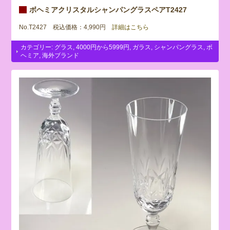
ボヘミアクリスタルシャンパングラスペアT2427
No.T2427 税込価格：4,990円
詳細はこちら
カテゴリー:
グラス
,
4000円から5999円
,
ガラス
,
シャンパングラス
,
ボ
ヘミア
,
海外ブランド