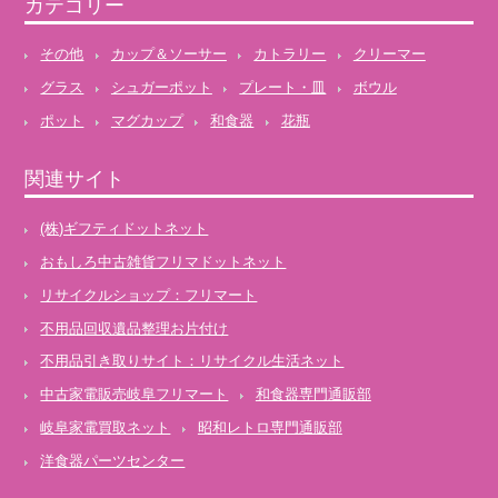
カテゴリー
その他
カップ＆ソーサー
カトラリー
クリーマー
グラス
シュガーポット
プレート・皿
ボウル
ポット
マグカップ
和食器
花瓶
関連サイト
(株)ギフティドットネット
おもしろ中古雑貨フリマドットネット
リサイクルショップ：フリマート
不用品回収遺品整理お片付け
不用品引き取りサイト：リサイクル生活ネット
中古家電販売岐阜フリマート
和食器専門通販部
岐阜家電買取ネット
昭和レトロ専門通販部
洋食器パーツセンター