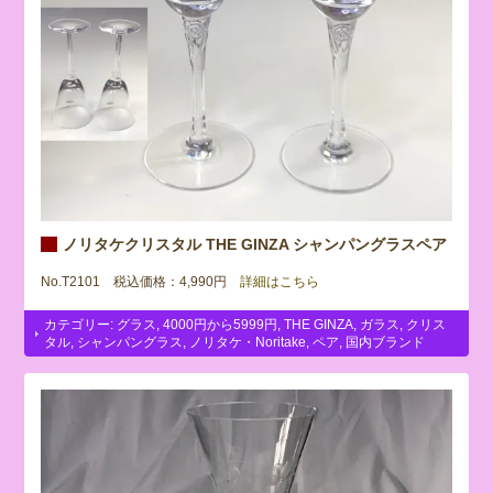
ノリタケクリスタル THE GINZA シャンパングラスペア
No.T2101 税込価格：4,990円
詳細はこちら
カテゴリー:
グラス
,
4000円から5999円
,
THE GINZA
,
ガラス
,
クリス
タル
,
シャンパングラス
,
ノリタケ・Noritake
,
ペア
,
国内ブランド