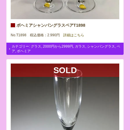
ボヘミアシャンパングラスペアT1898
No.T1898 税込価格：2.990円
詳細はこちら
カテゴリー:
グラス
,
2000円から2999円
,
ガラス
,
シャンパングラス
,
ペ
ア
,
ボヘミア
SOLD