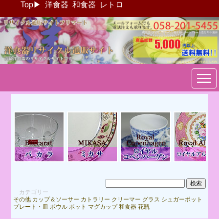
Top
▶
洋食器
和食器
レトロ
ブランド洋食器：リサイクル
通販サイトフリマート
カテゴリー
その他
カップ＆ソーサー
カトラリー
クリーマー
グラス
シュガーポット
プレート・皿
ボウル
ポット
マグカップ
和食器
花瓶