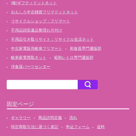
(株)ギフティドットネット
おもしろ中古雑貨フリマドットネット
リサイクルショップ：フリマート
不用品回収遺品整理お片付け
不用品引き取りサイト：リサイクル生活ネット
中古家電販売岐阜フリマート
和食器専門通販部
岐阜家電買取ネット
昭和レトロ専門通販部
洋食器パーツセンター
固定ページ
ギャラリー
商品説明定義
流れ
特定商取引法に基づく表記
申込フォーム
送料