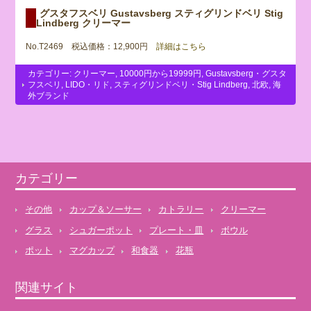
グスタフスベリ Gustavsberg スティグリンドベリ Stig
Lindberg クリーマー
No.T2469 税込価格：12,900円
詳細はこちら
カテゴリー:
クリーマー
,
10000円から19999円
,
Gustavsberg・グスタ
フスベリ
,
LIDO・リド
,
スティグリンドベリ・Stig Lindberg
,
北欧
,
海
外ブランド
カテゴリー
その他
カップ＆ソーサー
カトラリー
クリーマー
グラス
シュガーポット
プレート・皿
ボウル
ポット
マグカップ
和食器
花瓶
関連サイト