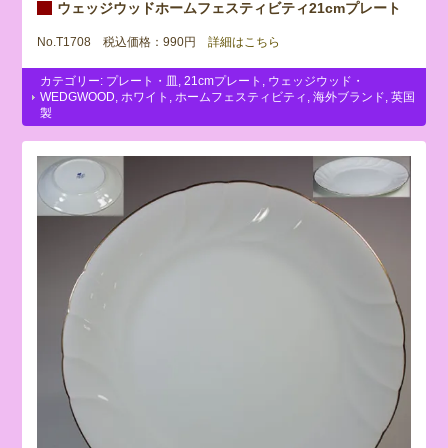
ウェッジウッドホームフェスティビティ21cmプレート
No.T1708 税込価格：990円
詳細はこちら
カテゴリー:
プレート・皿
,
21cmプレート
,
ウェッジウッド・
WEDGWOOD
,
ホワイト
,
ホームフェスティビティ
,
海外ブランド
,
英国
製