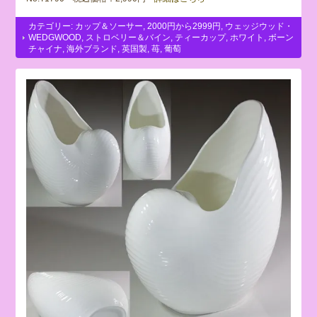
カテゴリー:
カップ＆ソーサー
,
2000円から2999円
,
ウェッジウッド・
WEDGWOOD
,
ストロベリー＆バイン
,
ティーカップ
,
ホワイト
,
ボーン
チャイナ
,
海外ブランド
,
英国製
,
苺
,
葡萄