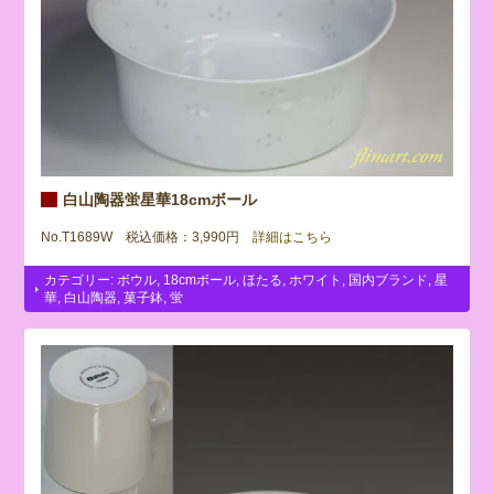
白山陶器蛍星華18cmボール
No.T1689W 税込価格：3,990円
詳細はこちら
カテゴリー:
ボウル
,
18cmボール
,
ほたる
,
ホワイト
,
国内ブランド
,
星
華
,
白山陶器
,
菓子鉢
,
蛍