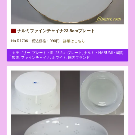
ナルミファインチャイナ23.5cmプレート
No.R1706 税込価格：990円
詳細はこちら
カテゴリー:
プレート・皿
,
23.5cmプレート
,
ナルミ・NARUMI・鳴海
製陶
,
ファインチャイナ
,
ホワイト
,
国内ブランド