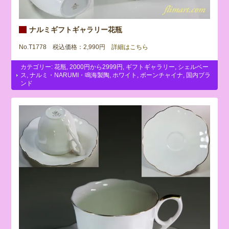
ナルミギフトギャラリー花瓶
No.T1778 税込価格：2,990円
詳細はこちら
カテゴリー:
花瓶
,
2000円から2999円
,
ギフトギャラリー
,
シェルベー
ス
,
ナルミ・NARUMI・鳴海製陶
,
ホワイト
,
ボーンチャイナ
,
国内ブラ
ンド