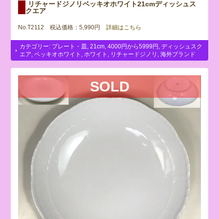
リチャードジノリベッキオホワイト21cmディッシュス
クエア
No.T2112 税込価格：5,990円
詳細はこちら
カテゴリー:
プレート・皿
,
21cm
,
4000円から5999円
,
ディッシュスク
エア
,
ベッキオホワイト
,
ホワイト
,
リチャードジノリ
,
海外ブランド
SOLD