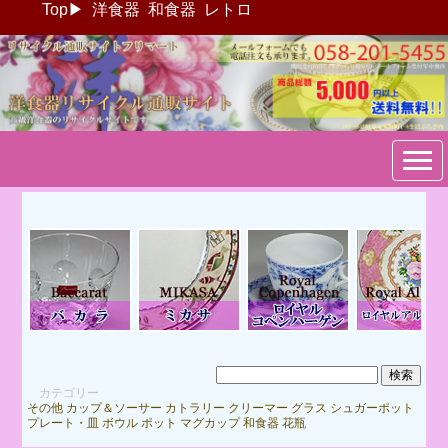
Top
▶
洋食器
和食器
レトロ
ブランド洋食器：リサイクル
通販サイトフリマート
カテゴリー
その他
カップ＆ソーサー
カトラリー
クリーマー
グラス
シュガーポット
プレート・皿
ボウル
ポット
マグカップ
和食器
花瓶