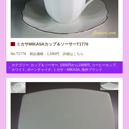
ミカサMIKASAカップ＆ソーサーT1776
No.T1776 税込価格：1,590円
詳細はこちら
カテゴリー:
カップ＆ソーサー
,
1000円から1999円
,
コーヒーカップ
,
ホワイト
,
ボーンチャイナ
,
ミカサ・MIKASA
,
海外ブランド