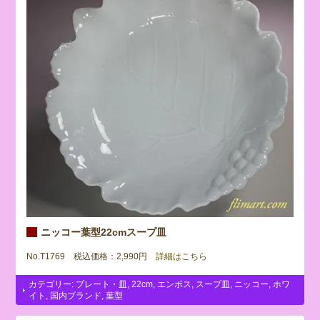
ニッコー葉型22cmスープ皿
No.T1769 税込価格：2,990円
詳細はこちら
カテゴリー:
プレート・皿
,
22cm
,
エンボス
,
スープ皿
,
ニッコー
,
ホワ
イト
,
国内ブランド
,
葉型