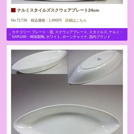
ナルミスタイルズスクウェアプレート24cm
No.T1739 税込価格：1,990円
詳細はこちら
カテゴリー:
プレート・皿
,
スクウェアプレート
,
スタイルズ
,
ナルミ・
NARUMI・鳴海製陶
,
ホワイト
,
ボーンチャイナ
,
国内ブランド