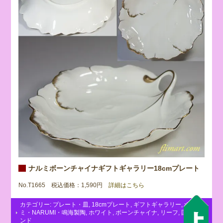
ナルミボーンチャイナギフトギャラリー18cmプレート
No.T1665 税込価格：1,590円
詳細はこちら
カテゴリー:
プレート・皿
,
18cmプレート
,
ギフトギャラリー
,
ナル
ミ・NARUMI・鳴海製陶
,
ホワイト
,
ボーンチャイナ
,
リーフ
,
国内ブラ
ンド