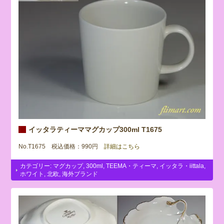
イッタラティーママグカップ300ml T1675
No.T1675 税込価格：990円
詳細はこちら
カテゴリー:
マグカップ
,
300ml
,
TEEMA・ティーマ
,
イッタラ・iittala
,
ホワイト
,
北欧
,
海外ブランド