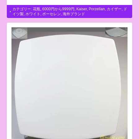
カテゴリー:
花瓶
,
6000円から9999円
,
Kaiser
,
Porzellan
,
カイザー
,
ド
イツ製
,
ホワイト
,
ポーセレン
,
海外ブランド