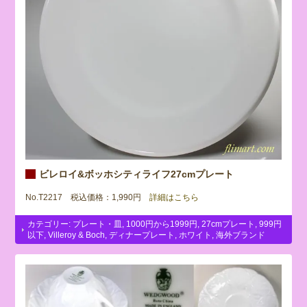
ビレロイ&ボッホシティライフ27cmプレート
No.T2217 税込価格：1,990円
詳細はこちら
カテゴリー:
プレート・皿
,
1000円から1999円
,
27cmプレート
,
999円
以下
,
Villeroy & Boch
,
ディナープレート
,
ホワイト
,
海外ブランド