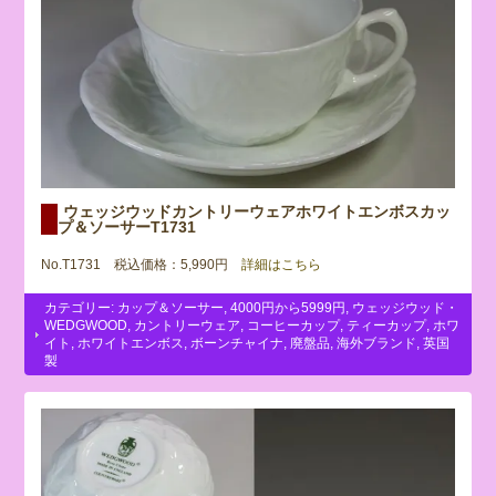
ウェッジウッドカントリーウェアホワイトエンボスカッ
プ＆ソーサーT1731
No.T1731 税込価格：5,990円
詳細はこちら
カテゴリー:
カップ＆ソーサー
,
4000円から5999円
,
ウェッジウッド・
WEDGWOOD
,
カントリーウェア
,
コーヒーカップ
,
ティーカップ
,
ホワ
イト
,
ホワイトエンボス
,
ボーンチャイナ
,
廃盤品
,
海外ブランド
,
英国
製