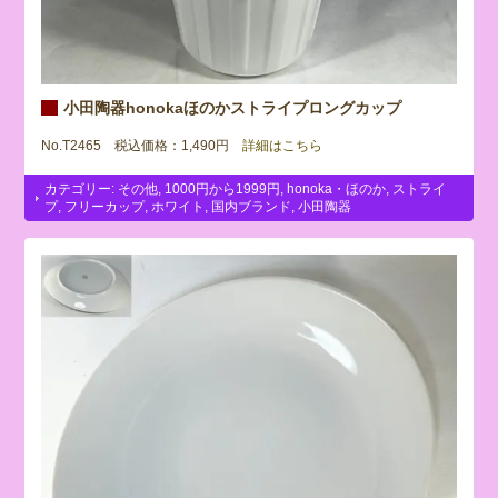
小田陶器honokaほのかストライプロングカップ
No.T2465 税込価格：1,490円
詳細はこちら
カテゴリー:
その他
,
1000円から1999円
,
honoka・ほのか
,
ストライ
プ
,
フリーカップ
,
ホワイト
,
国内ブランド
,
小田陶器