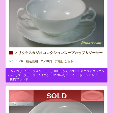
ノリタケスタジオコレクションスープカップ＆ソーサー
No.T1806 税込価格：2,990円
詳細はこちら
カテゴリー:
カップ＆ソーサー
,
2000円から2999円
,
スタジオコレクシ
ョン
,
スープカップ
,
ノリタケ・Noritake
,
ホワイト
,
ボーンチャイナ
,
国内ブランド
SOLD