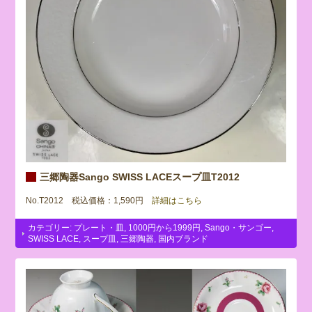
三郷陶器Sango SWISS LACEスープ皿T2012
No.T2012 税込価格：1,590円
詳細はこちら
カテゴリー:
プレート・皿
,
1000円から1999円
,
Sango・サンゴー
,
SWISS LACE
,
スープ皿
,
三郷陶器
,
国内ブランド