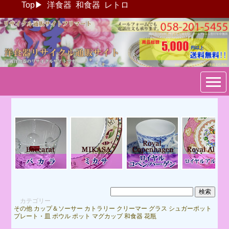
Top
▶
洋食器
和食器
レトロ
ブランド洋食器：リサイクル
通販サイトフリマート
カテゴリー
その他
カップ＆ソーサー
カトラリー
クリーマー
グラス
シュガーポット
プレート・皿
ボウル
ポット
マグカップ
和食器
花瓶