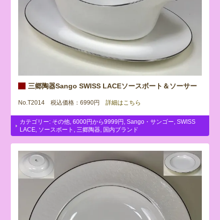
三郷陶器Sango SWISS LACEソースボート＆ソーサー
No.T2014 税込価格：6990円
詳細はこちら
カテゴリー:
その他
,
6000円から9999円
,
Sango・サンゴー
,
SWISS
LACE
,
ソースボート
,
三郷陶器
,
国内ブランド