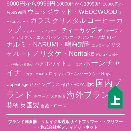
6000円から9999円
10000円から19999円
20000円か
ウェッジウッド・WEDGWOOD
ら59999円
オ
コーヒーカ
ガラス
クリスタル
ーバルプレート
ップ
ティーカップ
ディナープレ
ジャスパー
ティファニー
ート
デミタス・エスプレッソ
デンマーク
デンマーク製
トレイ
ナルミ・NARUMI・鳴海製陶
ノリタ
ニッコー
ノリタケ・Noritake
ケプレート
ビレロイ＆ボッ
ボーンチャ
ホワイト
ペア
ボヘミア
ホ・Villeroy & Boch
イナ
ロイヤルコペンハーゲン・Royal
ミカサ・MIKASA
国内ブ
ワイングラス
北欧
Copenhagen
保谷・HOYA
海外ブランド
ランド
壺マーク
大倉陶園
英国製
花柄
薔薇・ローズ
ブランド洋食器：リサイクル通販サイトフリマート
・
フリマー
ト
・株式会社ギフティドットネット