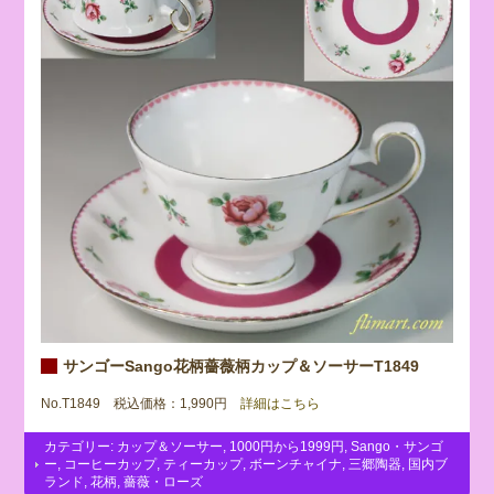
サンゴーSango花柄薔薇柄カップ＆ソーサーT1849
No.T1849 税込価格：1,990円
詳細はこちら
カテゴリー:
カップ＆ソーサー
,
1000円から1999円
,
Sango・サンゴ
ー
,
コーヒーカップ
,
ティーカップ
,
ボーンチャイナ
,
三郷陶器
,
国内ブ
ランド
,
花柄
,
薔薇・ローズ