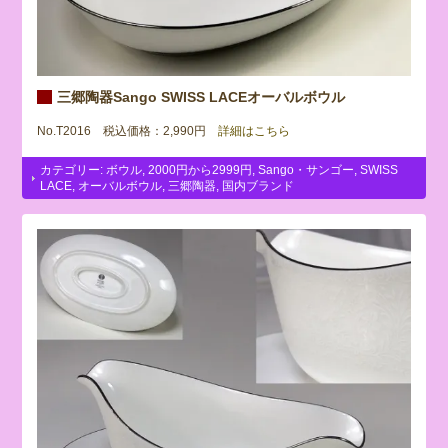
三郷陶器Sango SWISS LACEオーバルボウル
No.T2016 税込価格：2,990円
詳細はこちら
カテゴリー:
ボウル
,
2000円から2999円
,
Sango・サンゴー
,
SWISS
LACE
,
オーバルボウル
,
三郷陶器
,
国内ブランド