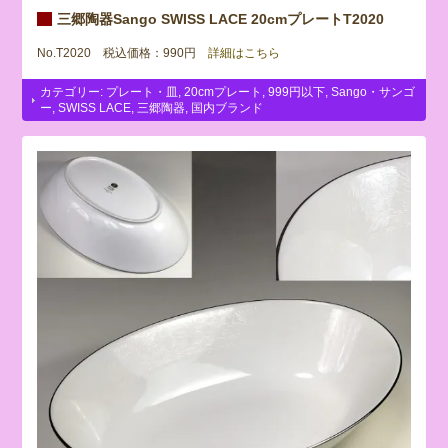
三郷陶器Sango SWISS LACE 20cmプレートT2020
No.T2020 税込価格：990円
詳細はこちら
カテゴリー:
プレート・皿
,
20cmプレート
,
999円以下
,
Sango・サンゴ
ー
,
SWISS LACE
,
三郷陶器
,
国内ブランド