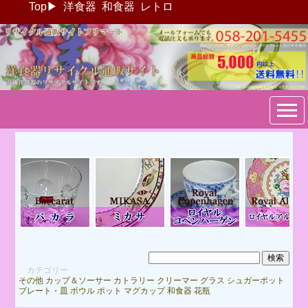
Top
▶
洋食器
和食器
レトロ
ブランド洋食器：リサイクル
通販サイトフリマート
カテゴリー
その他
カップ＆ソーサー
カトラリー
クリーマー
グラス
シュガーポット
プレート・皿
ボウル
ポット
マグカップ
和食器
花瓶