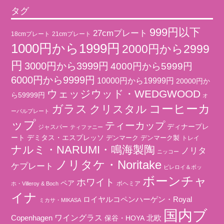
タグ
999円以下
27cmプレート
18cmプレート
21cmプレート
1000円から1999円
2000円から2999
円
3000円から3999円
4000円から5999円
6000円から9999円
10000円から19999円
20000円か
ウェッジウッド・WEDGWOOD
ら59999円
オ
コーヒーカ
ガラス
クリスタル
ーバルプレート
ップ
ティーカップ
ディナープレ
ジャスパー
ティファニー
ート
デミタス・エスプレッソ
デンマーク
デンマーク製
トレイ
ナルミ・NARUMI・鳴海製陶
ノリタ
ニッコー
ノリタケ・Noritake
ケプレート
ビレロイ＆ボッ
ボーンチャ
ホワイト
ペア
ボヘミア
ホ・Villeroy & Boch
イナ
ロイヤルコペンハーゲン・Royal
ミカサ・MIKASA
国内ブ
ワイングラス
北欧
Copenhagen
保谷・HOYA