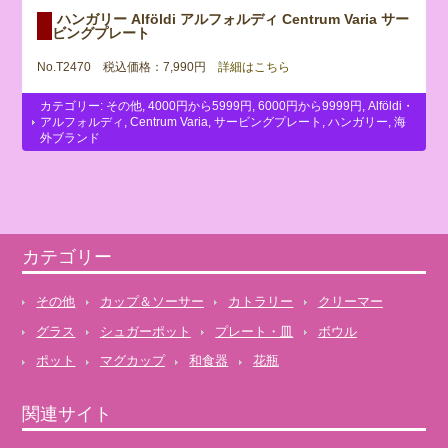
ハンガリー Alföldi アルフォルディ Centrum Varia サー
ビングプレート
No.T2470 税込価格：7,990円
詳細はこちら
カテゴリー:
その他
,
4000円から5999円
,
6000円から9999円
,
Alföldi・
アルフォルディ
,
Centrum Varia
,
サービングプレート
,
ハンガリー
,
海
外ブランド
カテゴリー
その他
カップ＆ソーサー
カトラリー
クリーマー
グラス
シュガーポット
プレート・皿
ボウル
ポット
マグカップ
和食器
花瓶
関連サイト