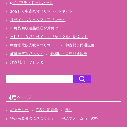
(株)ギフティドットネット
おもしろ中古雑貨フリマドットネット
リサイクルショップ：フリマート
不用品回収遺品整理お片付け
不用品引き取りサイト：リサイクル生活ネット
中古家電販売岐阜フリマート
和食器専門通販部
岐阜家電買取ネット
昭和レトロ専門通販部
洋食器パーツセンター
固定ページ
ギャラリー
商品説明定義
流れ
特定商取引法に基づく表記
申込フォーム
送料