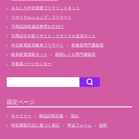
おもしろ中古雑貨フリマドットネット
リサイクルショップ：フリマート
不用品回収遺品整理お片付け
不用品引き取りサイト：リサイクル生活ネット
中古家電販売岐阜フリマート
和食器専門通販部
岐阜家電買取ネット
昭和レトロ専門通販部
洋食器パーツセンター
固定ページ
ギャラリー
商品説明定義
流れ
特定商取引法に基づく表記
申込フォーム
送料