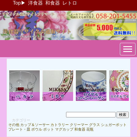
Top
▶
洋食器
和食器
レトロ
ブランド洋食器：リサイクル
通販サイトフリマート
カテゴリー
その他
カップ＆ソーサー
カトラリー
クリーマー
グラス
シュガーポット
プレート・皿
ボウル
ポット
マグカップ
和食器
花瓶