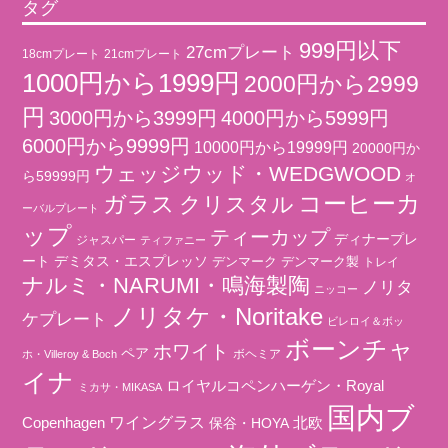
タグ
999円以下
27cmプレート
18cmプレート
21cmプレート
1000円から1999円
2000円から2999
円
3000円から3999円
4000円から5999円
6000円から9999円
10000円から19999円
20000円か
ウェッジウッド・WEDGWOOD
ら59999円
オ
コーヒーカ
ガラス
クリスタル
ーバルプレート
ップ
ティーカップ
ディナープレ
ジャスパー
ティファニー
ート
デミタス・エスプレッソ
デンマーク
デンマーク製
トレイ
ナルミ・NARUMI・鳴海製陶
ノリタ
ニッコー
ノリタケ・Noritake
ケプレート
ビレロイ＆ボッ
ボーンチャ
ホワイト
ペア
ボヘミア
ホ・Villeroy & Boch
イナ
ロイヤルコペンハーゲン・Royal
ミカサ・MIKASA
国内ブ
ワイングラス
北欧
Copenhagen
保谷・HOYA