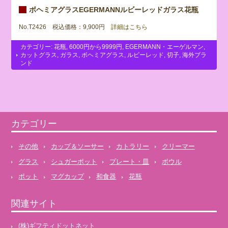
ボヘミアグラスEGERMANNルビーレッドガラス花瓶
No.T2426 税込価格：9,900円
詳細はこちら
カテゴリー:
花瓶
,
6000円から9999円
,
EGERMANN・エーゲルマン
,
カットグラス
,
ガラス
,
ボヘミアグラス
,
ルビーレッド
,
切子
,
海外ブラ
ンド
カテゴリー
その他
カップ＆ソーサー
カトラリー
クリーマー
グラス
シュガーポット
プレート・皿
ボウル
ポット
マグカップ
和食器
花瓶
関連サイト
(株)ギフティドットネット