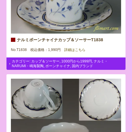
ナルミボーンチャイナカップ＆ソーサーT1838
No.T1838 税込価格：1,990円
詳細はこちら
カテゴリー:
カップ＆ソーサー
,
1000円から1999円
,
ナルミ・
NARUMI・鳴海製陶
,
ボーンチャイナ
,
国内ブランド