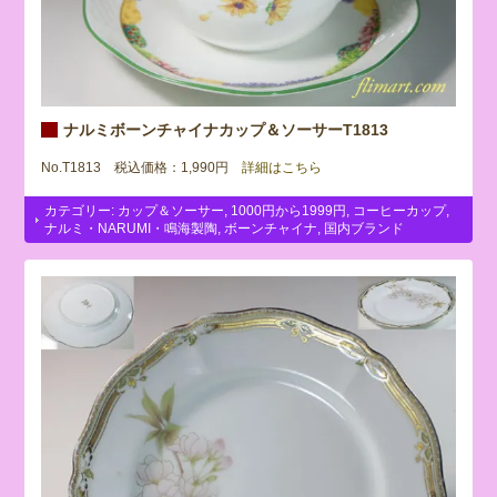
ナルミボーンチャイナカップ＆ソーサーT1813
No.T1813 税込価格：1,990円
詳細はこちら
カテゴリー:
カップ＆ソーサー
,
1000円から1999円
,
コーヒーカップ
,
ナルミ・NARUMI・鳴海製陶
,
ボーンチャイナ
,
国内ブランド