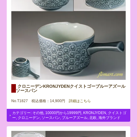
クロニーデンKRONJYDENクイストゴーブルーアズール
ソースパン
No.T1827 税込価格：14,900円
詳細はこちら
カテゴリー:
その他
,
10000円から19999円
,
KRONJYDEN
,
クイストゴ
ー
,
クロニーデン
,
ソースパン
,
ブルーアズール
,
北欧
,
海外ブランド