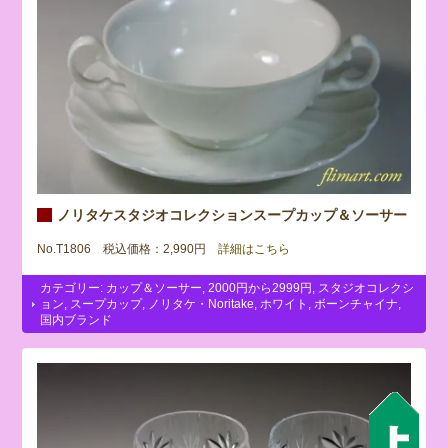
ノリタケスタジオコレクションスープカップ＆ソーサー
No.T1806 税込価格：2,990円
詳細はこちら
カテゴリー:
カップ＆ソーサー
,
2000円から2999円
,
スタジオコレクシ
ョン
,
スープカップ
,
ノリタケ・Noritake
,
ホワイト
,
ボーンチャイナ
,
国内ブランド