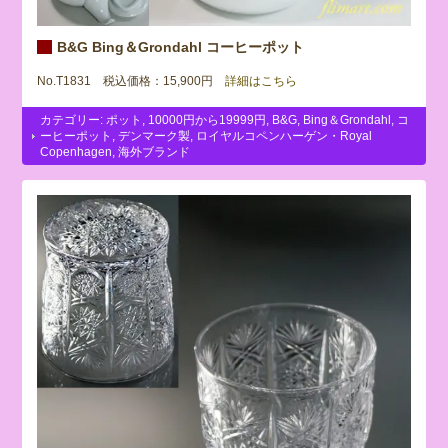
B&G Bing＆Grondahl コーヒーポット
No.T1831 税込価格：15,900円
詳細はこちら
カテゴリー:
ポット
,
10000円から19999円
,
B&G
,
Bing＆Grondahl
,
コ
ーヒーポット
,
デンマーク製
,
ロイヤルコペンハーゲン・Royal
Copenhagen
,
海外ブランド