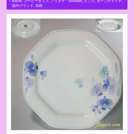
filante
,
コーヒーカップ
,
ノリタケ・Noritake
,
ピンク
,
ボーンチャイナ
,
国内ブランド
,
花柄