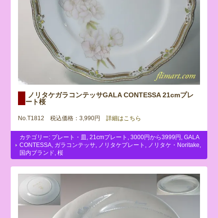
ノリタケガラコンテッサGALA CONTESSA 21cmプレ
ート桜
No.T1812 税込価格：3,990円
詳細はこちら
カテゴリー:
プレート・皿
,
21cmプレート
,
3000円から3999円
,
GALA
CONTESSA
,
ガラコンテッサ
,
ノリタケプレート
,
ノリタケ・Noritake
,
国内ブランド
,
桜