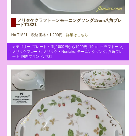
ノリタケクラフトーンモーニングソング19cm八角プレ
ートT1821
No.T1821 税込価格：1,290円
詳細はこちら
カテゴリー:
プレート・皿
,
1000円から1999円
,
19cm
,
クラフトーン
,
ノリタケプレート
,
ノリタケ・Noritake
,
モーニングソング
,
八角プレ
ート
,
国内ブランド
,
花柄