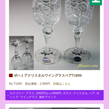
ボヘミアクリスタルワイングラスペアT1805
No.T1805 税込価格：2,990円
詳細はこちら
カテゴリー:
グラス
,
2000円から2999円
,
ガラス
,
クリスタル
,
ペア
,
ボ
ヘミア
,
ワイングラス
,
海外ブランド