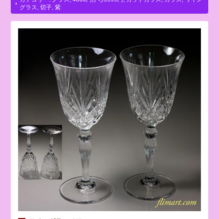
グラス
,
切子
,
紫