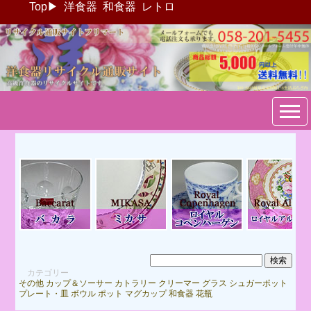
Top
▶
洋食器
和食器
レトロ
ブランド洋食器：リサイクル
通販サイトフリマート
カテゴリー
その他
カップ＆ソーサー
カトラリー
クリーマー
グラス
シュガーポット
プレート・皿
ボウル
ポット
マグカップ
和食器
花瓶