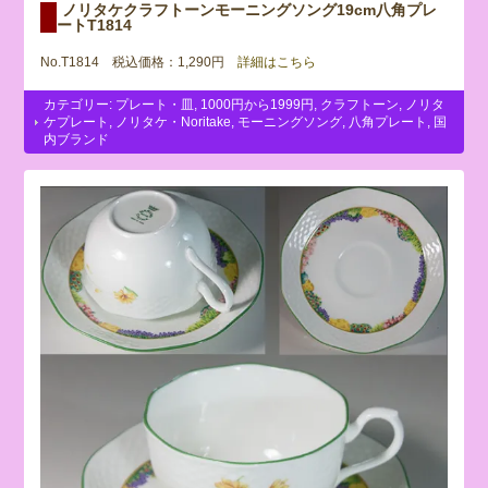
ノリタケクラフトーンモーニングソング19cm八角プレ
ートT1814
No.T1814 税込価格：1,290円
詳細はこちら
カテゴリー:
プレート・皿
,
1000円から1999円
,
クラフトーン
,
ノリタ
ケプレート
,
ノリタケ・Noritake
,
モーニングソング
,
八角プレート
,
国
内ブランド