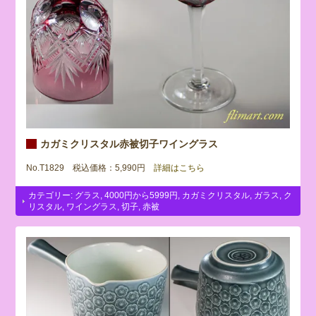
カガミクリスタル赤被切子ワイングラス
No.T1829 税込価格：5,990円
詳細はこちら
カテゴリー:
グラス
,
4000円から5999円
,
カガミクリスタル
,
ガラス
,
ク
リスタル
,
ワイングラス
,
切子
,
赤被