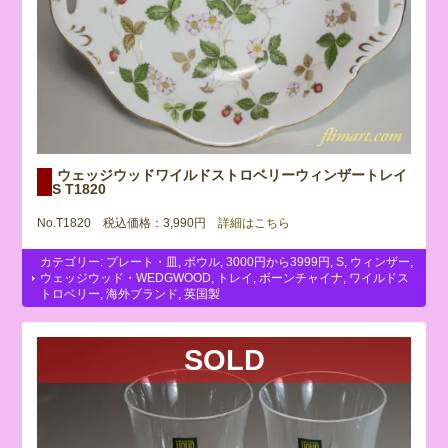
ウェッジウッドワイルドストロベリーウィンザートレイ
S T1820
No.T1820 税込価格：3,990円
詳細はこちら
カテゴリー:
プレート・皿
,
ボウル
,
3000円から3999円
,
S
,
ウィンザー
,
ウェッジウッド・WEDGWOOD
,
トレイ
,
ボーンチャイナ
,
ワイルドス
トロベリー
,
海外ブランド
,
英国製
SOLD