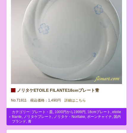
ノリタケETOILE FILANTE18cmプレート青
No.T1811 税込価格：1,490円
詳細はこちら
カテゴリー:
プレート・皿
,
1000円から1999円
,
18cmプレート
,
etoile
filante
,
ノリタケプレート
,
ノリタケ・Noritake
,
ボーンチャイナ
,
国内
ブランド
,
青