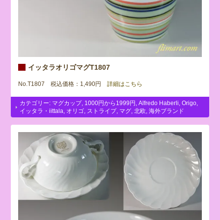
イッタラオリゴマグT1807
No.T1807 税込価格：1,490円
詳細はこちら
カテゴリー:
マグカップ
,
1000円から1999円
,
Alfredo Haberli
,
Origo
,
イッタラ・iittala
,
オリゴ
,
ストライプ
,
マグ
,
北欧
,
海外ブランド