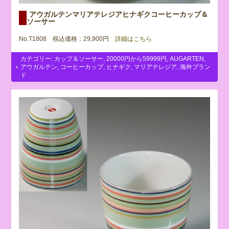
アウガルテンマリアテレジアヒナギクコーヒーカップ＆
ソーサー
No.T1808 税込価格：29,900円
詳細はこちら
カテゴリー:
カップ＆ソーサー
,
20000円から59999円
,
AUGARTEN
,
アウガルテン
,
コーヒーカップ
,
ヒナギク
,
マリアテレジア
,
海外ブラン
ド