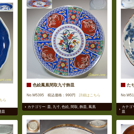
色絵鳳凰間取九寸飾皿
たち
No.W5395 税込価格：990円
詳細はこちら
No.W5
ちら
カテゴリー:
皿
,
九寸
,
色絵
,
間取
,
飾皿
,
鳳凰
カテゴ
盛皿
皿