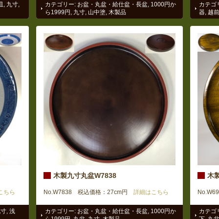
皿
,
九寸
,
カテゴリー:
お盆・丸盆・給仕盆・長盆
,
1000円か
カテゴ
ら1999円
,
九寸
,
山中塗
,
木製品
器
,
越
木製九寸丸盆W7838
木製
こちら
No.W7838 税込価格：27cm円
詳細はこちら
No.W
九寸
,
浅
カテゴリー:
お盆・丸盆・給仕盆・長盆
,
1000円か
カテゴ
ら1999円
,
丸盆
,
九寸
,
木製品
下
,
丸