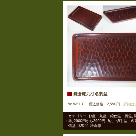
鎌倉彫九寸名刺盆
No.W6131 税込価格：2,590円
詳細は
カテゴリー:
お盆・丸盆・給仕盆・長盆
,
器
,
2000円から2999円
,
九寸
,
切手盆・名
儀盆
,
木製品
,
鎌倉彫