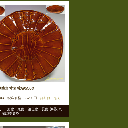
塗九寸丸盆W5503
503 税込価格：2,490円
詳細はこちら
リー:
お盆・丸盆・給仕盆・長盆
,
漆器
,
丸
寸
,
飛騨春慶塗