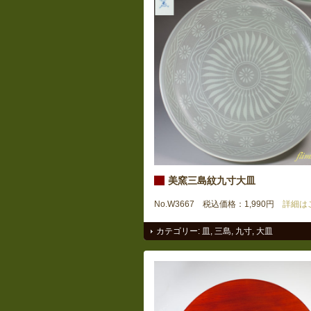
美窯三島紋九寸大皿
No.W3667 税込価格：1,990円
詳細は
カテゴリー:
皿
,
三島
,
九寸
,
大皿