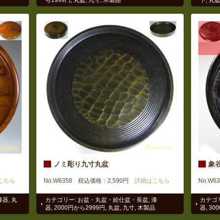
ノミ彫り九寸丸盆
象谷
こちら
No.W6358 税込価格：2,590円
詳細はこちら
No.W6
漆器
,
丸
カテゴリー:
お盆・丸盆・給仕盆・長盆
,
漆
カテゴ
器
,
2000円から2999円
,
丸盆
,
九寸
,
木製品
器
,
30