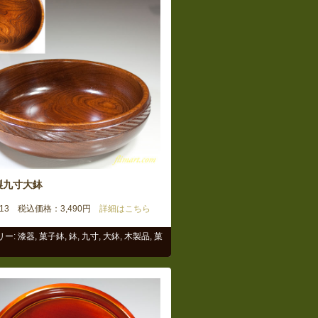
製九寸大鉢
113 税込価格：3,490円
詳細はこちら
リー:
漆器
,
菓子鉢
,
鉢
,
九寸
,
大鉢
,
木製品
,
菓