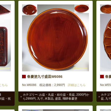
春慶塗九寸盛皿W6086
春慶
こちら
No.W6086 税込価格：2,990円
詳細はこちら
No.W5
漆
カテゴリー:
お盆・丸盆・給仕盆・長盆
,
2000円か
カテゴ
刺盆・祝
ら2999円
,
九寸
,
木製品
,
盛皿
,
飛騨春慶塗
盆
,
九