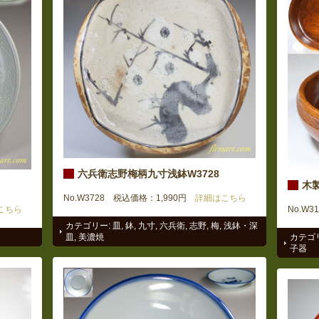
六兵衛志野梅柄九寸浅鉢W3728
木
No.W3728 税込価格：1,990円
詳細はこちら
こちら
No.W3
カテゴリー:
皿
,
鉢
,
九寸
,
六兵衛
,
志野
,
梅
,
浅鉢・深
皿
,
美濃焼
カテゴ
子器