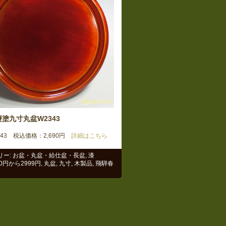
塗九寸丸盆W2343
343 税込価格：2,690円
詳細はこちら
リー:
お盆・丸盆・給仕盆・長盆
,
漆
00円から2999円
,
丸盆
,
九寸
,
木製品
,
飛騨春