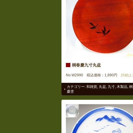
桐春慶九寸丸盆
No.W2990 税込価格：1,890円
詳細は
カテゴリー:
和雑貨
,
丸盆
,
九寸
,
木製品
,
桐
慶塗