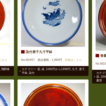
染付唐子九寸平鉢
春慶
こちら
No.W2457 税込価格：1,990円
詳細はこちら
No.W2
,
飛騨春
カテゴリー:
皿
,
鉢
,
1000円から1999円
,
九寸
,
唐子
,
平鉢
,
染付
カテゴ
器
,
20
慶塗