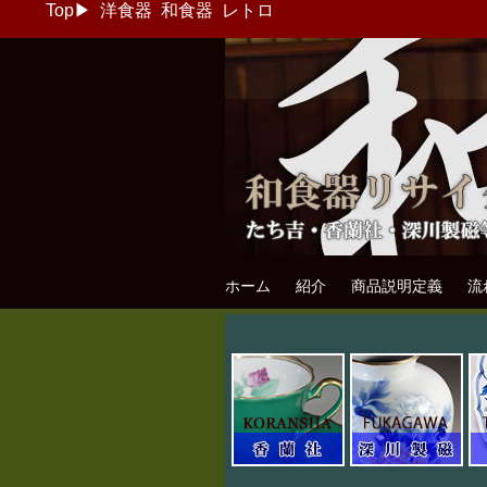
Top
▶
洋食器
和食器
レトロ
和食器リサイク
たち吉・香蘭社・深川製磁等の和食器
ホーム
紹介
商品説明定義
流