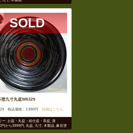
SOLD
塗九寸丸盆W6329
329 税込価格：3,990円
詳細はこちら
リー:
お盆・丸盆・給仕盆・長盆
,
漆
00円から3999円
,
丸盆
,
九寸
,
木製品
,
象谷塗