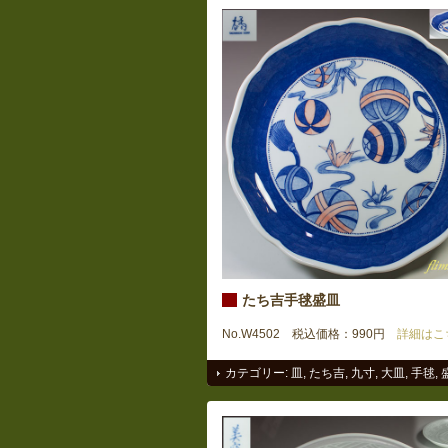
たち吉手毬盛皿
No.W4502 税込価格：990円
詳細はこ
カテゴリー:
皿
,
たち吉
,
九寸
,
大皿
,
手毬
,