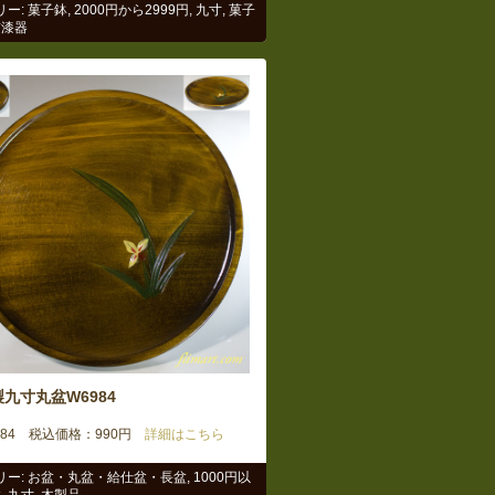
リー:
菓子鉢
,
2000円から2999円
,
九寸
,
菓子
前漆器
九寸丸盆W6984
6984 税込価格：990円
詳細はこちら
リー:
お盆・丸盆・給仕盆・長盆
,
1000円以
盆
,
九寸
,
木製品