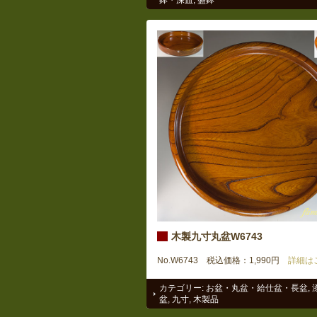
木製九寸丸盆W6743
No.W6743 税込価格：1,990円
詳細は
カテゴリー:
お盆・丸盆・給仕盆・長盆
,
盆
,
九寸
,
木製品