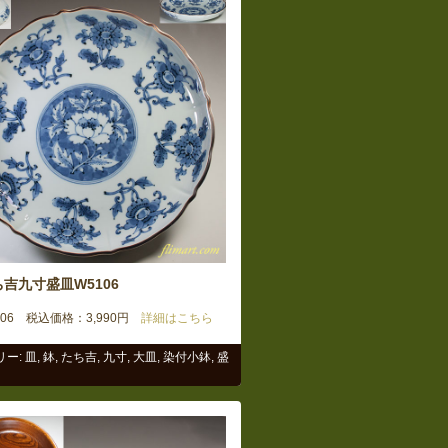
吉九寸盛皿W5106
106 税込価格：3,990円
詳細はこちら
リー:
皿
,
鉢
,
たち吉
,
九寸
,
大皿
,
染付小鉢
,
盛