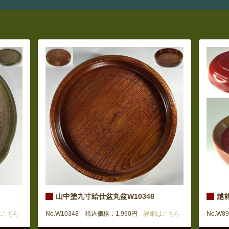
山中塗九寸給仕盆丸盆W10348
越
こちら
No.W10348 税込価格：1,990円
詳細はこちら
No.W8