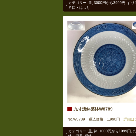
カテゴリー:
皿
,
3000円から3999円
,
すり
片口・はつり
九寸浅鉢盛鉢W8789
No.W8789 税込価格：1,990円
詳細は
カテゴリー:
皿
,
鉢
,
1000円から1999円
,
鉢・深皿
,
盛鉢