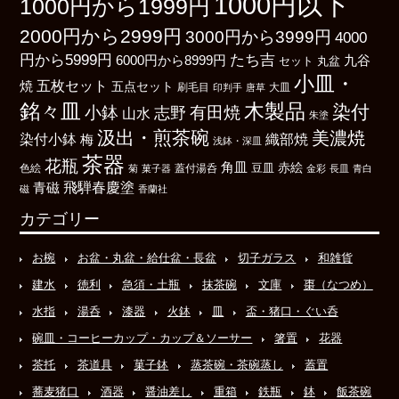
1000円以下
1000円から1999円
2000円から2999円
3000円から3999円
4000
たち吉
円から5999円
6000円から8999円
九谷
丸盆
セット
小皿・
五枚セット
焼
五点セット
刷毛目
大皿
印判手
唐草
銘々皿
木製品
染付
小鉢
有田焼
志野
山水
朱塗
汲出・煎茶碗
美濃焼
染付小鉢
織部焼
梅
浅鉢・深皿
茶器
花瓶
角皿
豆皿
赤絵
色絵
菊
菓子器
蓋付湯呑
金彩
長皿
青白
飛騨春慶塗
青磁
磁
香蘭社
カテゴリー
お椀
お盆・丸盆・給仕盆・長盆
切子ガラス
和雑貨
建水
徳利
急須・土瓶
抹茶碗
文庫
棗（なつめ）
水指
湯呑
漆器
火鉢
皿
盃・猪口・ぐい呑
碗皿・コーヒーカップ・カップ＆ソーサー
箸置
花器
茶托
茶道具
菓子鉢
蒸茶碗・茶碗蒸し
蓋置
蕎麦猪口
酒器
醤油差し
重箱
鉄瓶
鉢
飯茶碗