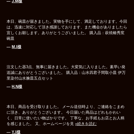
―
J.M様
本日、碗皿が届きました。実物を手にして、満足しております。今回
は、迅速に対応して頂き感謝しております、また機会がありましたら
宜しくお願します。ありがとうございました。 購入品：萩焼椿秀窯
碗皿
―
M.I様
注文した器3点、無事に届きました。大変気に入りました。素早い発
送誠にありがとうございました。 購入品：山水四君子間取小皿 伊万
里染付山水膾皿五点セット
―
H.N様
本日、商品を受け取りました。 メール送信時より、ご連絡をこまめ
に頂き、ありがとうございます。 今日届いた商品はどれもかわい
く、日常に使いたい物ばかりです。 丁寧な、お手紙もお店とお人柄
を感じました。 又、ホームページを見
»続きを読む
―
Y.I様