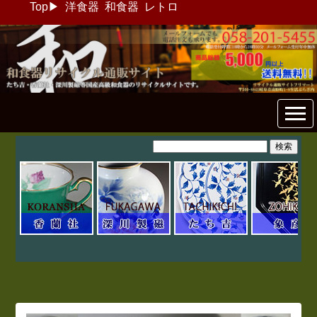
Top
▶
洋食器
和食器
レトロ
和食器リサイクル通販専門店
フリマート