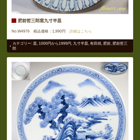
肥前哲三郎窯九寸半皿
No.W4976 税込価格：1,990円
詳細はこちら
カテゴリー:
皿
,
1000円から1999円
,
九寸半皿
,
有田焼
,
肥前
,
肥前哲三
郎