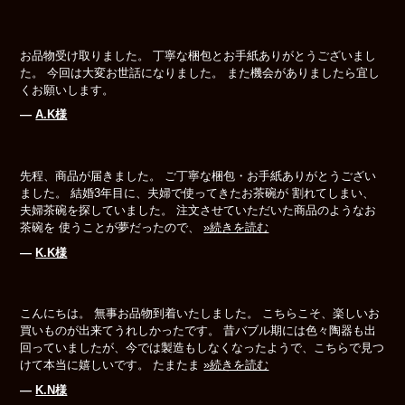
お品物受け取りました。 丁寧な梱包とお手紙ありがとうございまし
た。 今回は大変お世話になりました。 また機会がありましたら宜し
くお願いします。
―
A.K様
先程、商品が届きました。 ご丁寧な梱包・お手紙ありがとうござい
ました。 結婚3年目に、夫婦で使ってきたお茶碗が 割れてしまい、
夫婦茶碗を探していました。 注文させていただいた商品のようなお
茶碗を 使うことが夢だったので、
»続きを読む
―
K.K様
こんにちは。 無事お品物到着いたしました。 こちらこそ、楽しいお
買いものが出来てうれしかったです。 昔バブル期には色々陶器も出
回っていましたが、今では製造もしなくなったようで、こちらで見つ
けて本当に嬉しいです。 たまたま
»続きを読む
―
K.N様