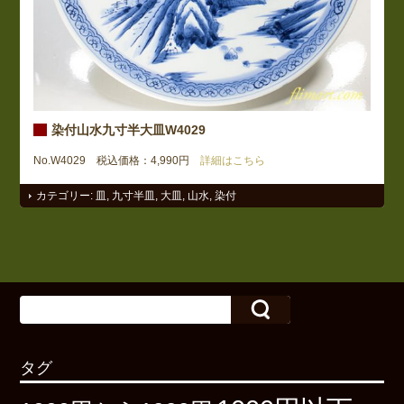
染付山水九寸半大皿W4029
No.W4029 税込価格：4,990円
詳細はこちら
カテゴリー:
皿
,
九寸半皿
,
大皿
,
山水
,
染付
タグ