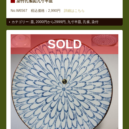
染付孔雀図九寸半皿
No.W6567 税込価格：2,990円
詳細はこちら
カテゴリー:
皿
,
2000円から2999円
,
九寸半皿
,
孔雀
,
染付
SOLD