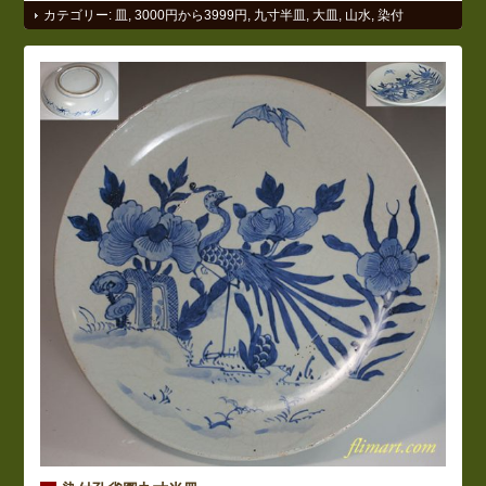
カテゴリー:
皿
,
3000円から3999円
,
九寸半皿
,
大皿
,
山水
,
染付