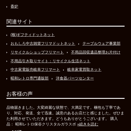
香炉
関連サイト
(株)ギフティドットネット
おもしろ中古雑貨フリマドットネット
テーブルウェア事業部
リサイクルショップフリマート
不用品回収遺品整理お片付け
不用品引き取りサイト：リサイクル生活ネット
中古家電販売岐阜フリマート
岐阜家電買取ネット
昭和レトロ専門通販部
洋食器パーツセンター
お客様の声
品物届きました。大変綺麗な状態で、大満足です。梱包も丁寧であ
り、対応、発送、全て迅速。誠意のあるお店だと感じました。ぜひま
た利用させていただきます。どうもありがとうございます。 購入
品： 昭和レトロ保谷クリスタルガラスボ
»続きを読む