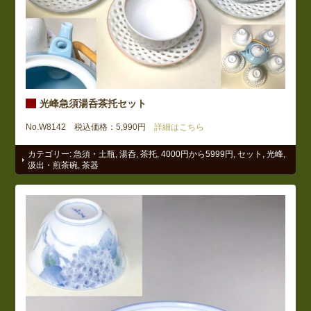
光峰急須湯呑茶托セット
No.W8142 税込価格：5,990円
詳細はこちら
カテゴリー:
急須・土瓶
,
湯呑
,
茶托
,
4000円から5999円
,
セット
,
光峰
,
汲出・煎茶碗
,
茶器