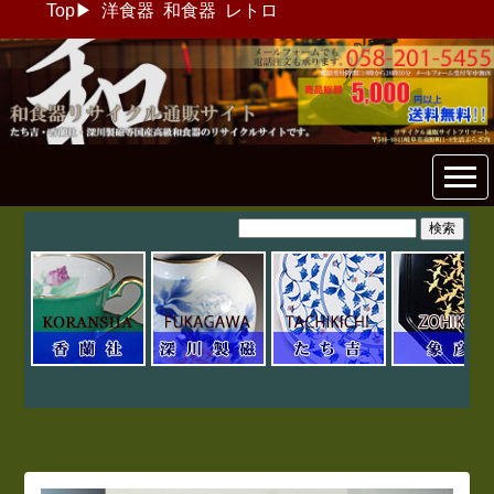
Top
▶
洋食器
和食器
レトロ
和食器リサイクル通販専門店
フリマート