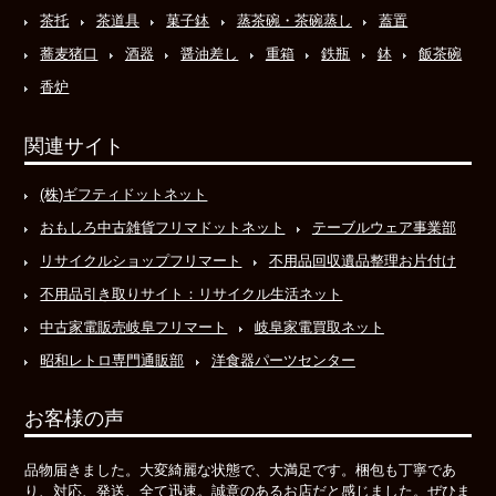
茶托
茶道具
菓子鉢
蒸茶碗・茶碗蒸し
蓋置
蕎麦猪口
酒器
醤油差し
重箱
鉄瓶
鉢
飯茶碗
香炉
関連サイト
(株)ギフティドットネット
おもしろ中古雑貨フリマドットネット
テーブルウェア事業部
リサイクルショップフリマート
不用品回収遺品整理お片付け
不用品引き取りサイト：リサイクル生活ネット
中古家電販売岐阜フリマート
岐阜家電買取ネット
昭和レトロ専門通販部
洋食器パーツセンター
お客様の声
品物届きました。大変綺麗な状態で、大満足です。梱包も丁寧であ
り、対応、発送、全て迅速。誠意のあるお店だと感じました。ぜひま