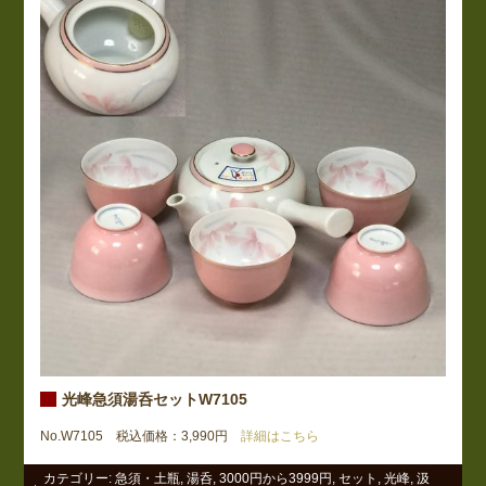
光峰急須湯呑セットW7105
No.W7105 税込価格：3,990円
詳細はこちら
カテゴリー:
急須・土瓶
,
湯呑
,
3000円から3999円
,
セット
,
光峰
,
汲