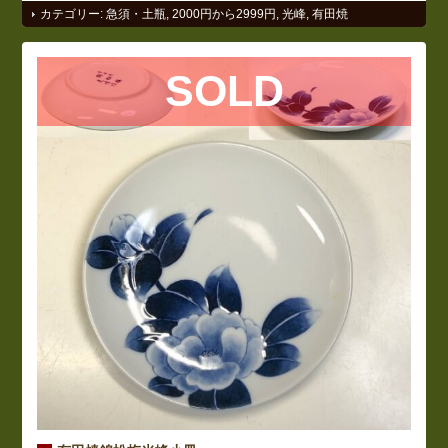
カテゴリー:
急須・土瓶
,
2000円から2999円
,
光峰
,
有田焼
SOLD