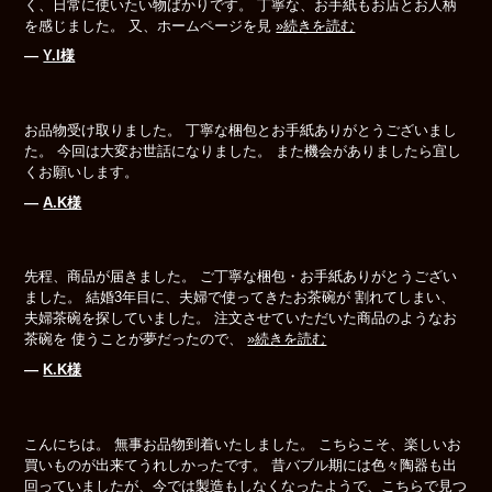
く、日常に使いたい物ばかりです。 丁寧な、お手紙もお店とお人柄
を感じました。 又、ホームページを見
»続きを読む
―
Y.I様
お品物受け取りました。 丁寧な梱包とお手紙ありがとうございまし
た。 今回は大変お世話になりました。 また機会がありましたら宜し
くお願いします。
―
A.K様
先程、商品が届きました。 ご丁寧な梱包・お手紙ありがとうござい
ました。 結婚3年目に、夫婦で使ってきたお茶碗が 割れてしまい、
夫婦茶碗を探していました。 注文させていただいた商品のようなお
茶碗を 使うことが夢だったので、
»続きを読む
―
K.K様
こんにちは。 無事お品物到着いたしました。 こちらこそ、楽しいお
買いものが出来てうれしかったです。 昔バブル期には色々陶器も出
回っていましたが、今では製造もしなくなったようで、こちらで見つ