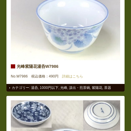
光峰紫陽花湯呑W7986
No.W7986 税込価格：490円
詳細はこちら
カテゴリー:
湯呑
,
1000円以下
,
光峰
,
汲出・煎茶碗
,
紫陽花
,
茶器