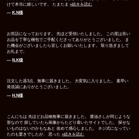
けて本当に嬉しいです。 たまたま
»続きを読む
―
K.N様
お世話になっております。 先ほど受領いたしました。 この度は良い
お品を丁寧な梱包でご手配くださってありがとうございました。 ま
た機会がございましたら宜しくお願いいたします。 取り急ぎまして
お礼まで。
―
N.K様
注文した器3点、無事に届きました。 大変気に入りました。 素早い
発送誠にありがとうございました。
―
H.N様
こんにちは 先ほどお品物無事に届きました。 醤油さしが同じような
形なので 探していたら画像からたどり着いたサイトでした。 探せな
いものはないのかもなあと 改めて感心しました。 ネジ式になってい
たのも驚きでしたが、 思った
»続きを読む