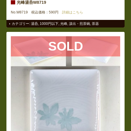
光峰湯呑W8719
No.W8719 税込価格：590円
詳細はこちら
カテゴリー:
湯呑
,
1000円以下
,
光峰
,
汲出・煎茶碗
,
茶器
SOLD