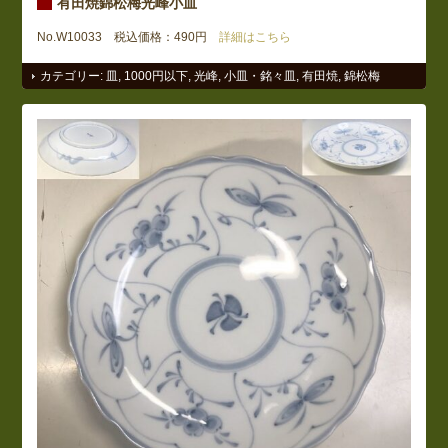
有田焼錦松梅光峰小皿
No.W10033 税込価格：490円
詳細はこちら
カテゴリー:
皿
,
1000円以下
,
光峰
,
小皿・銘々皿
,
有田焼
,
錦松梅