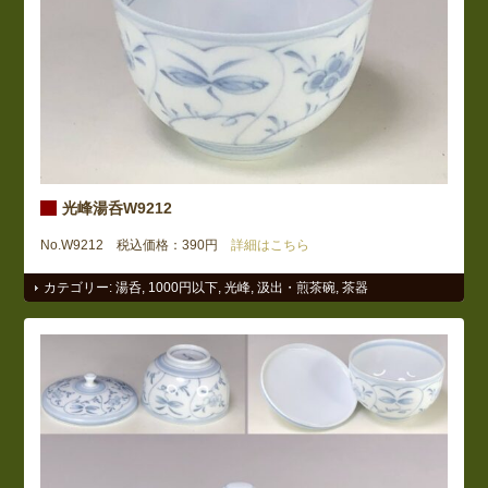
光峰湯呑W9212
No.W9212 税込価格：390円
詳細はこちら
カテゴリー:
湯呑
,
1000円以下
,
光峰
,
汲出・煎茶碗
,
茶器