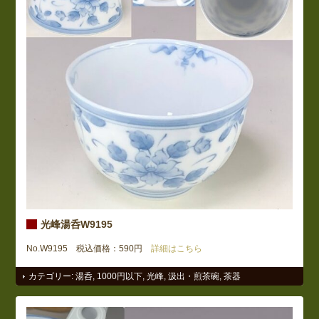
光峰湯呑W9195
No.W9195 税込価格：590円
詳細はこちら
カテゴリー:
湯呑
,
1000円以下
,
光峰
,
汲出・煎茶碗
,
茶器