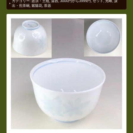
カテゴリー:
急須・土瓶
,
湯呑
,
3000円から3999円
,
セット
,
光峰
,
汲
出・煎茶碗
,
紫陽花
,
茶器