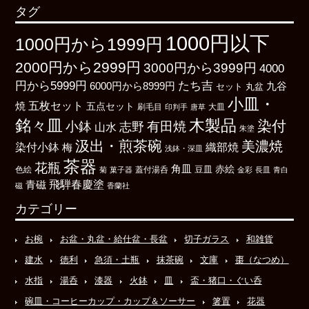
タグ
1000円以下
1000円から1999円
2000円から2999円
3000円から3999円
4000
たち吉
円から5999円
6000円から8999円
九谷
丸盆
セット
小皿・
五枚セット
焼
五点セット
刷毛目
大皿
印判手
唐草
銘々皿
木製品
染付
小鉢
有田焼
志野
山水
朱塗
汲出・煎茶碗
美濃焼
染付小鉢
織部焼
梅
浅鉢・深皿
茶器
花瓶
角皿
豆皿
赤絵
色絵
菊
菓子器
蓋付湯呑
金彩
長皿
青白
飛騨春慶塗
青磁
磁
香蘭社
カテゴリー
お椀
お盆・丸盆・給仕盆・長盆
切子ガラス
和雑貨
建水
徳利
急須・土瓶
抹茶碗
文庫
棗（なつめ）
水指
湯呑
漆器
火鉢
皿
盃・猪口・ぐい呑
碗皿・コーヒーカップ・カップ＆ソーサー
箸置
花器