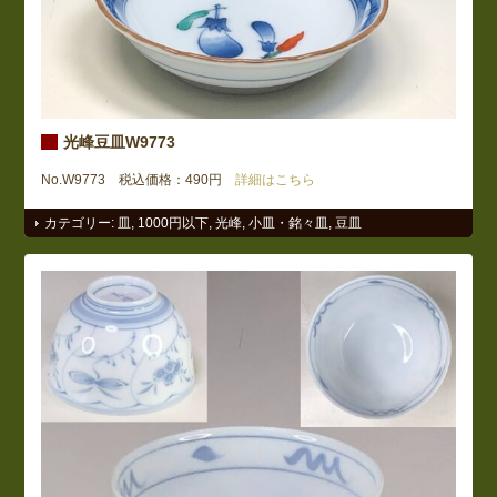
光峰豆皿W9773
No.W9773 税込価格：490円
詳細はこちら
カテゴリー:
皿
,
1000円以下
,
光峰
,
小皿・銘々皿
,
豆皿