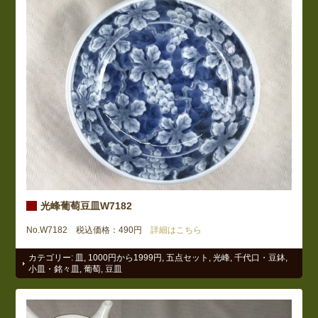
光峰葡萄豆皿W7182
No.W7182 税込価格：490円
詳細はこちら
カテゴリー:
皿
,
1000円から1999円
,
五点セット
,
光峰
,
千代口・豆鉢
,
小皿・銘々皿
,
葡萄
,
豆皿