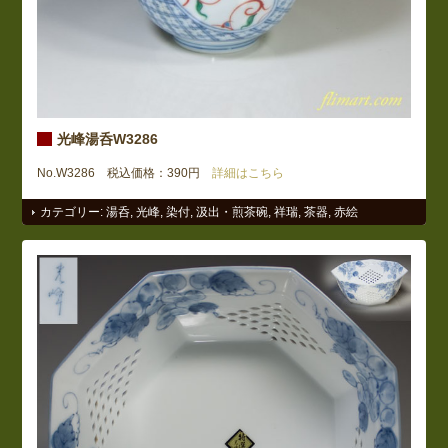
光峰湯呑W3286
No.W3286 税込価格：390円
詳細はこちら
カテゴリー:
湯呑
,
光峰
,
染付
,
汲出・煎茶碗
,
祥瑞
,
茶器
,
赤絵