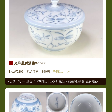
光峰蓋付湯呑W9206
No.W9206 税込価格：890円
詳細はこちら
カテゴリー:
湯呑
,
1000円以下
,
光峰
,
汲出・煎茶碗
,
茶器
,
蓋付湯呑