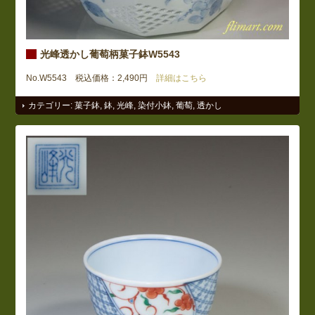
光峰透かし葡萄柄菓子鉢W5543
No.W5543 税込価格：2,490円
詳細はこちら
カテゴリー:
菓子鉢
,
鉢
,
光峰
,
染付小鉢
,
葡萄
,
透かし