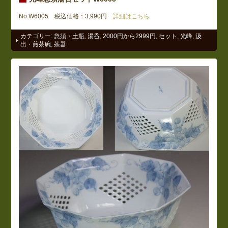
No.W6005 税込価格：3,990円
詳細はこちら
カテゴリー:
急須・土瓶
,
湯呑
,
2000円から2999円
,
セット
,
光峰
,
汲
出・煎茶碗
,
茶器