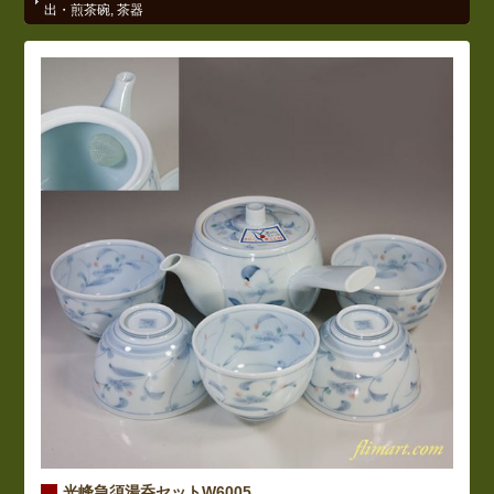
出・煎茶碗
,
茶器
光峰急須湯呑セットW6005