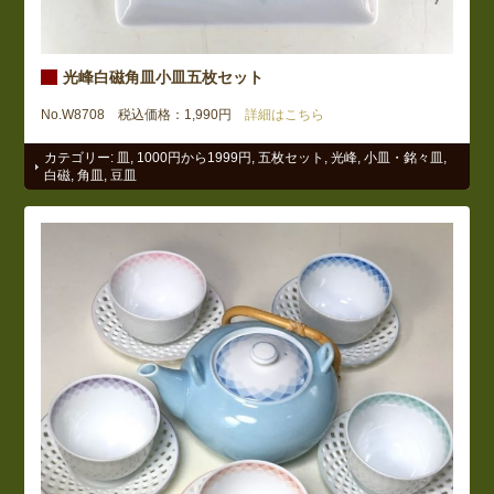
光峰白磁角皿小皿五枚セット
No.W8708 税込価格：1,990円
詳細はこちら
カテゴリー:
皿
,
1000円から1999円
,
五枚セット
,
光峰
,
小皿・銘々皿
,
白磁
,
角皿
,
豆皿