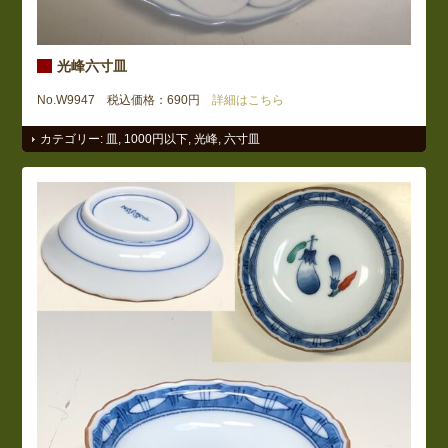
光峰六寸皿
No.W9947 税込価格：690円
詳細はこちら
カテゴリー:
皿
,
1000円以下
,
光峰
,
六寸皿