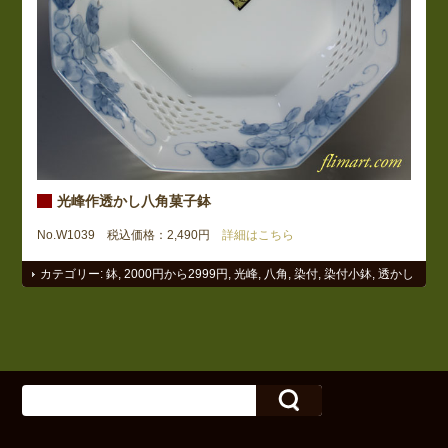
光峰作透かし八角菓子鉢
No.W1039 税込価格：2,490円
詳細はこちら
カテゴリー:
鉢
,
2000円から2999円
,
光峰
,
八角
,
染付
,
染付小鉢
,
透かし