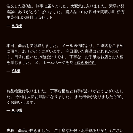
注文した器3点、無事に届きました。大変気に入りました。素早い発
送誠にありがとうございました。 購入品：山水四君子間取小皿 伊万
里染付山水膾皿五点セット
―
H.N様
本日、商品を受け取りました。 メール送信時より、ご連絡をこまめ
に頂き、ありがとうございます。 今日届いた商品はどれもかわい
く、日常に使いたい物ばかりです。 丁寧な、お手紙もお店とお人柄
を感じました。 又、ホームページを見
»続きを読む
―
Y.I様
お品物受け取りました。 丁寧な梱包とお手紙ありがとうございまし
た。 今回は大変お世話になりました。 また機会がありましたら宜し
くお願いします。
―
A.K様
先程、商品が届きました。 ご丁寧な梱包・お手紙ありがとうござい