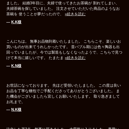
ました。 結婚3年目に、夫婦で使ってきたお茶碗が 割れてしまい、
夫婦茶碗を探していました。 注文させていただいた商品のようなお
茶碗を 使うことが夢だったので、
»続きを読む
―
K.K様
こんにちは。 無事お品物到着いたしました。 こちらこそ、楽しいお
買いものが出来てうれしかったです。 昔バブル期には色々陶器も出
回っていましたが、今では製造もしなくなったようで、こちらで見つ
けて本当に嬉しいです。 たまたま
»続きを読む
―
K.N様
お世話になっております。 先ほど受領いたしました。 この度は良い
お品を丁寧な梱包でご手配くださってありがとうございました。 ま
た機会がございましたら宜しくお願いいたします。 取り急ぎまして
お礼まで。
―
N.K様