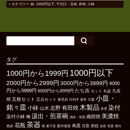
カテゴリー:
鉢
,
1000円以下
,
千代口・豆鉢
,
和幸
,
小鉢
タグ
1000円以下
1000円から1999円
2000円から2999円
3000円から3999円
4000
たち吉
円から5999円
6000円から8999円
九谷
丸盆
セット
小皿・
五枚セット
焼
五点セット
刷毛目
大皿
印判手
唐草
銘々皿
木製品
染付
小鉢
有田焼
志野
山水
朱塗
汲出・煎茶碗
美濃焼
染付小鉢
織部焼
梅
浅鉢・深皿
茶器
花瓶
角皿
豆皿
赤絵
色絵
菊
菓子器
蓋付湯呑
金彩
長皿
青白