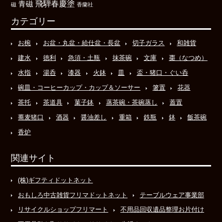
飛騨春慶塗
青磁
磁
香蘭社
カテゴリー
お椀
お盆・丸盆・給仕盆・長盆
切子ガラス
和雑貨
建水
徳利
急須・土瓶
抹茶碗
文庫
棗（なつめ）
水指
湯呑
漆器
火鉢
皿
盃・猪口・ぐい呑
碗皿・コーヒーカップ・カップ＆ソーサー
箸置
花器
茶托
茶道具
菓子鉢
蒸茶碗・茶碗蒸し
蓋置
蕎麦猪口
酒器
醤油差し
重箱
鉄瓶
鉢
飯茶碗
香炉
関連サイト
(株)ギフティドットネット
おもしろ中古雑貨フリマドットネット
テーブルウェア事業部
リサイクルショップフリマート
不用品回収遺品整理お片付け