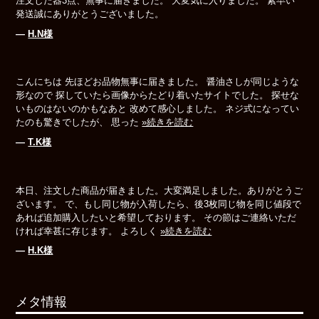
注文した器3点、無事に届きました。 大変気に入りました。 素早い
発送誠にありがとうございました。
―
H.N様
こんにちは 先ほどお品物無事に届きました。 醤油さしが同じような
形なので 探していたら画像からたどり着いたサイトでした。 探せな
いものはないのかもなあと 改めて感心しました。 ネジ式になってい
たのも驚きでしたが、 思った
»続きを読む
―
T.K様
本日、注文した商品が届きました。大変満足しました。ありがとうご
ざいます。 で、もし同じ物が入荷したら、後3枚同じ物を同じ値段で
あれば追加購入したいと希望しております。 その節はご連絡いただ
ければ幸甚に存じます。 よろしく
»続きを読む
―
H.K様
メタ情報