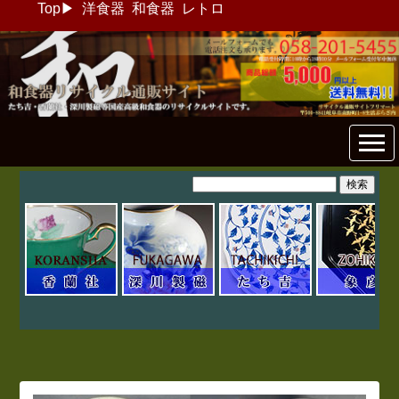
Top
▶
洋食器
和食器
レトロ
和食器リサイクル通販専門店
フリマート