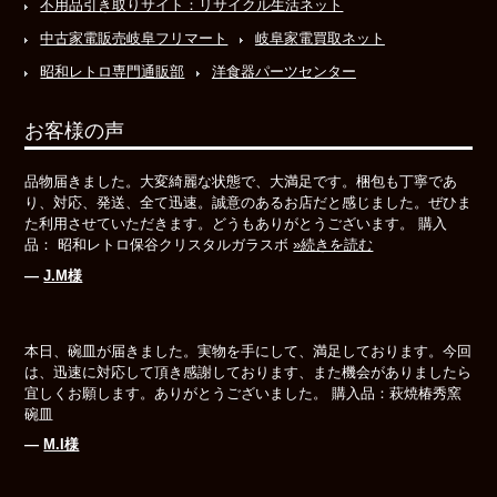
不用品引き取りサイト：リサイクル生活ネット
中古家電販売岐阜フリマート
岐阜家電買取ネット
昭和レトロ専門通販部
洋食器パーツセンター
お客様の声
品物届きました。大変綺麗な状態で、大満足です。梱包も丁寧であ
り、対応、発送、全て迅速。誠意のあるお店だと感じました。ぜひま
た利用させていただきます。どうもありがとうございます。 購入
品： 昭和レトロ保谷クリスタルガラスボ
»続きを読む
―
J.M様
本日、碗皿が届きました。実物を手にして、満足しております。今回
は、迅速に対応して頂き感謝しております、また機会がありましたら
宜しくお願します。ありがとうございました。 購入品：萩焼椿秀窯
碗皿
―
M.I様