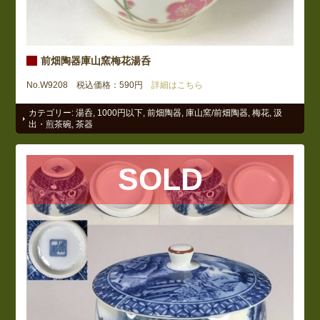
前畑陶器庫山窯梅花湯呑
No.W9208 税込価格：590円
詳細はこちら
カテゴリー:
湯呑
,
1000円以下
,
前畑陶器
,
庫山窯/前畑陶器
,
梅花
,
汲
出・煎茶碗
,
茶器
SOLD