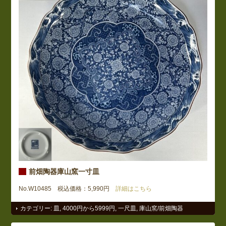
前畑陶器庫山窯一寸皿
No.W10485 税込価格：5,990円
詳細はこちら
カテゴリー:
皿
,
4000円から5999円
,
一尺皿
,
庫山窯/前畑陶器