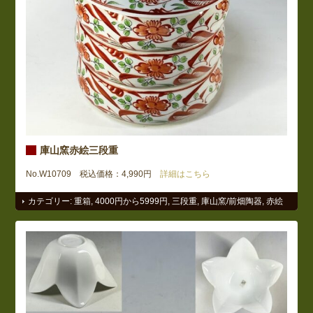
庫山窯赤絵三段重
No.W10709 税込価格：4,990円
詳細はこちら
カテゴリー:
重箱
,
4000円から5999円
,
三段重
,
庫山窯/前畑陶器
,
赤絵