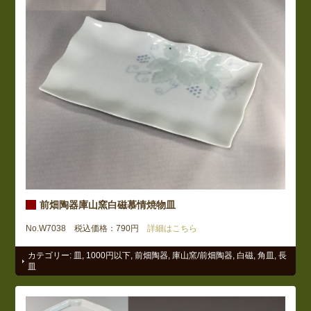
前畑陶器庫山窯白磁慕情焼物皿
No.W7038 税込価格：790円
詳細はこちら
カテゴリー:
皿
,
1000円以下
,
前畑陶器
,
庫山窯/前畑陶器
,
白磁
,
角皿
,
長
皿