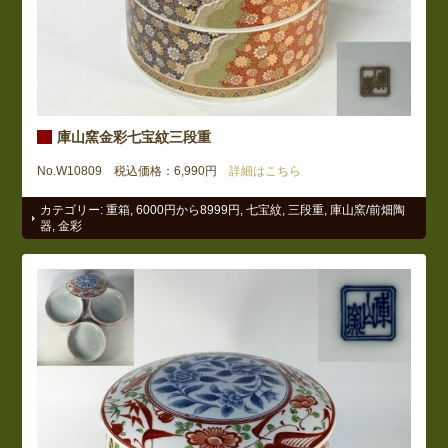
庫山窯金彩七宝紋三段重
No.W10809 税込価格：6,990円
詳細はこちら
カテゴリー:
重箱
,
6000円から8999円
,
七宝紋
,
三段重
,
庫山窯/前畑陶
器
,
金彩