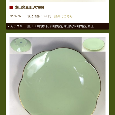
庫山窯豆皿W7606
No.W7606 税込価格：390円
詳細はこちら
カテゴリー:
皿
,
1000円以下
,
前畑陶器
,
庫山窯/前畑陶器
,
豆皿