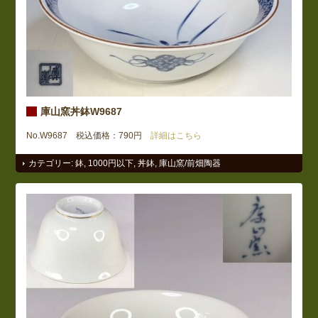
庫山窯丼鉢W9687
No.W9687 税込価格：790円
詳細はこちら
カテゴリー:
鉢
,
1000円以下
,
丼鉢
,
庫山窯/前畑陶器