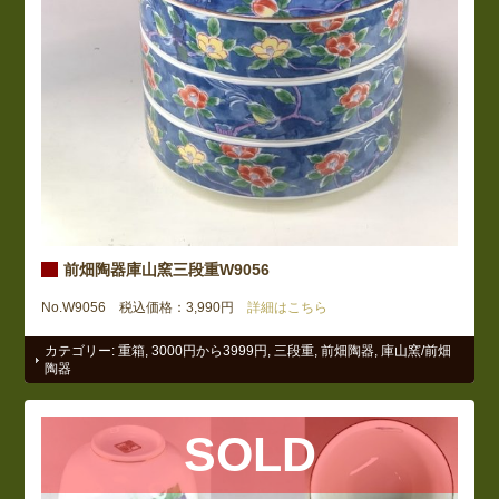
前畑陶器庫山窯三段重W9056
No.W9056 税込価格：3,990円
詳細はこちら
カテゴリー:
重箱
,
3000円から3999円
,
三段重
,
前畑陶器
,
庫山窯/前畑
陶器
SOLD