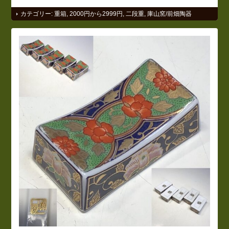
カテゴリー:
重箱
,
2000円から2999円
,
二段重
,
庫山窯/前畑陶器