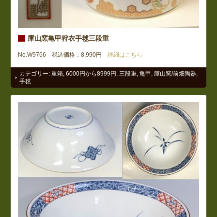
庫山窯亀甲狩衣手毬三段重
No.W9766 税込価格：8,990円
詳細はこちら
カテゴリー:
重箱
,
6000円から8999円
,
三段重
,
亀甲
,
庫山窯/前畑陶器
,
手毬