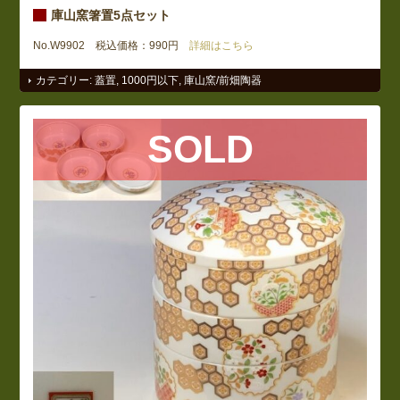
庫山窯箸置5点セット
No.W9902 税込価格：990円
詳細はこちら
カテゴリー:
蓋置
,
1000円以下
,
庫山窯/前畑陶器
SOLD