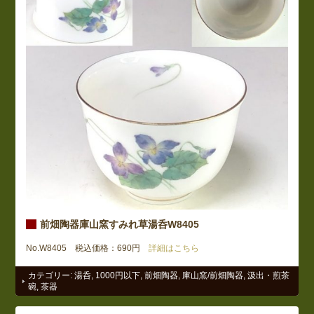
前畑陶器庫山窯すみれ草湯呑W8405
No.W8405 税込価格：690円
詳細はこちら
カテゴリー:
湯呑
,
1000円以下
,
前畑陶器
,
庫山窯/前畑陶器
,
汲出・煎茶
碗
,
茶器