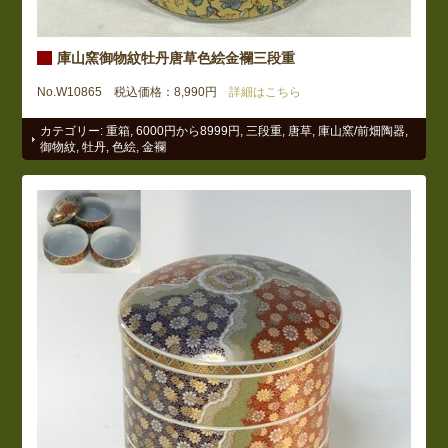
庫山窯御物紋牡丹唐草色絵金襴三段重
No.W10865 税込価格：8,990円
詳細はこちら
カテゴリー:
重箱
,
6000円から8999円
,
三段重
,
唐草
,
庫山窯/前畑陶器
,
御物紋
,
牡丹
,
色絵
,
金襴