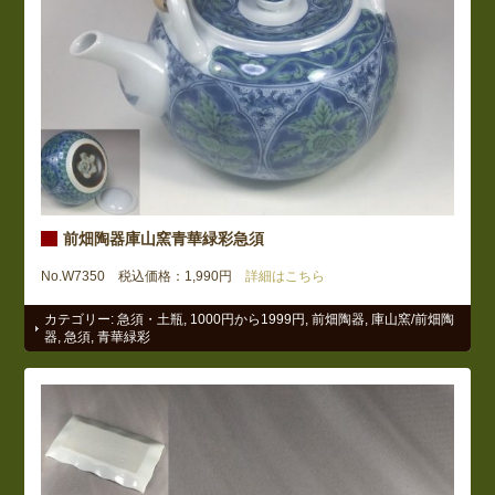
前畑陶器庫山窯青華緑彩急須
No.W7350 税込価格：1,990円
詳細はこちら
カテゴリー:
急須・土瓶
,
1000円から1999円
,
前畑陶器
,
庫山窯/前畑陶
器
,
急須
,
青華緑彩