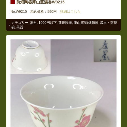
前畑陶器庫山窯湯呑W9215
No.W9215 税込価格：590円
詳細はこちら
カテゴリー:
湯呑
,
1000円以下
,
前畑陶器
,
庫山窯/前畑陶器
,
汲出・煎茶
碗
,
茶器