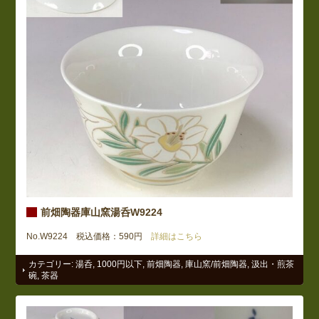
前畑陶器庫山窯湯呑W9224
No.W9224 税込価格：590円
詳細はこちら
カテゴリー:
湯呑
,
1000円以下
,
前畑陶器
,
庫山窯/前畑陶器
,
汲出・煎茶
碗
,
茶器