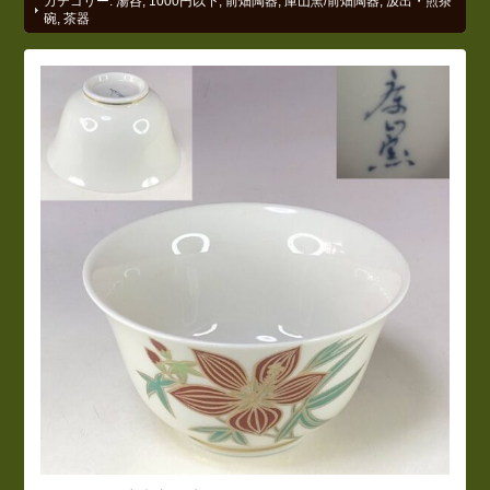
カテゴリー:
湯呑
,
1000円以下
,
前畑陶器
,
庫山窯/前畑陶器
,
汲出・煎茶
碗
,
茶器