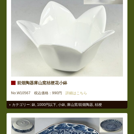
前畑陶器庫山窯桔梗花小鉢
No.W10567 税込価格：990円
詳細はこちら
カテゴリー:
鉢
,
1000円以下
,
小鉢
,
庫山窯/前畑陶器
,
桔梗