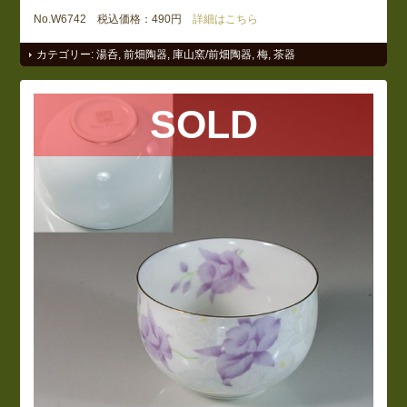
No.W6742 税込価格：490円
詳細はこちら
カテゴリー:
湯呑
,
前畑陶器
,
庫山窯/前畑陶器
,
梅
,
茶器
SOLD