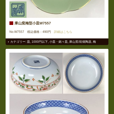
庫山窯梅型小皿W7557
No.W7557 税込価格：490円
詳細はこちら
カテゴリー:
皿
,
1000円以下
,
小皿・銘々皿
,
庫山窯/前畑陶器
,
梅