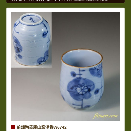
前畑陶器庫山窯湯呑W6742