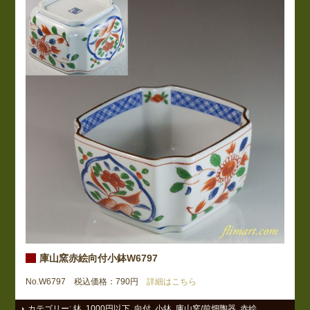
庫山窯赤絵向付小鉢W6797
No.W6797 税込価格：790円
詳細はこちら
カテゴリー:
鉢
,
1000円以下
,
向付
,
小鉢
,
庫山窯/前畑陶器
,
赤絵