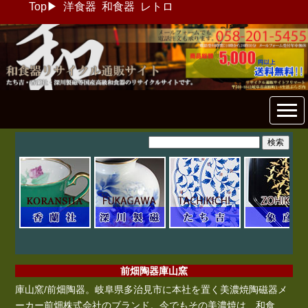
Top
▶
洋食器
和食器
レトロ
和食器リサイクル通販専門店
フリマート
前畑陶器庫山窯
庫山窯/前畑陶器。岐阜県多治見市に本社を置く美濃焼陶磁器メ
ーカー前畑株式会社のブランド。今でもその美濃焼は、和食