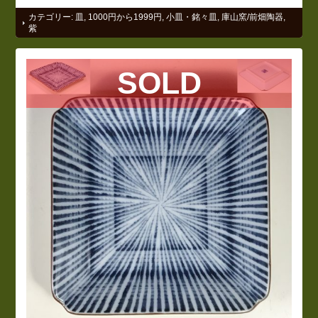
カテゴリー:
皿
,
1000円から1999円
,
小皿・銘々皿
,
庫山窯/前畑陶器
,
紫
SOLD