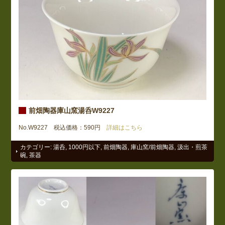
前畑陶器庫山窯湯呑W9227
No.W9227 税込価格：590円
詳細はこちら
カテゴリー:
湯呑
,
1000円以下
,
前畑陶器
,
庫山窯/前畑陶器
,
汲出・煎茶
碗
,
茶器