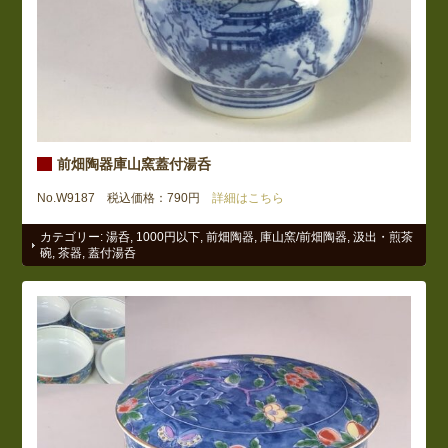
前畑陶器庫山窯蓋付湯呑
No.W9187 税込価格：790円
詳細はこちら
カテゴリー:
湯呑
,
1000円以下
,
前畑陶器
,
庫山窯/前畑陶器
,
汲出・煎茶
碗
,
茶器
,
蓋付湯呑