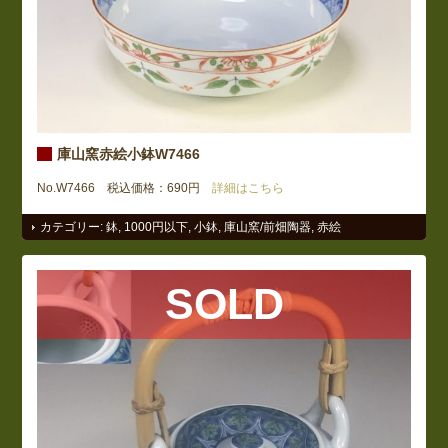
庫山窯赤絵小鉢W7466
No.W7466 税込価格：690円
詳細はこちら
カテゴリー:
鉢
,
1000円以下
,
小鉢
,
庫山窯/前畑陶器
,
赤絵
SOLD