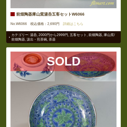
前畑陶器庫山窯湯呑五客セットW6066
No.W6066 税込価格：2,690円
詳細はこちら
カテゴリー:
湯呑
,
2000円から2999円
,
五客セット
,
前畑陶器
,
庫山窯/
前畑陶器
,
汲出・煎茶碗
,
茶器
SOLD