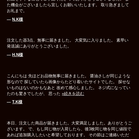
た機会がございましたら宜しくお願いいたします。 取り急ぎまして
お礼まで。
―
N.K様
注文した器3点、無事に届きました。 大変気に入りました。 素早い
発送誠にありがとうございました。
―
H.N様
こんにちは 先ほどお品物無事に届きました。 醤油さしが同じような
形なので 探していたら画像からたどり着いたサイトでした。 探せな
いものはないのかもなあと 改めて感心しました。 ネジ式になってい
たのも驚きでしたが、 思った
»続きを読む
―
T.K様
本日、注文した商品が届きました。大変満足しました。ありがとうご
ざいます。 で、もし同じ物が入荷したら、後3枚同じ物を同じ値段で
あれば追加購入したいと希望しております。 その節はご連絡いただ