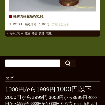
峰雲真鍮花瓶W5191
No.W5191 税込価格：1,990円
詳細はこちら
カテゴリー:
花器
,
峰雲
,
真鍮
,
花瓶
タグ
1000円以下
1000円から1999円
2000円から2999円
3000円から3999円
4000
たち吉
円から5999円
6000円から8999円
九谷
丸盆
セット