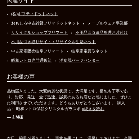
関連サイト
(株)ギフティドットネット
おもしろ中古雑貨フリマドットネット
テーブルウェア事業部
リサイクルショップフリマート
不用品回収遺品整理お片付け
不用品引き取りサイト：リサイクル生活ネット
中古家電販売岐阜フリマート
岐阜家電買取ネット
昭和レトロ専門通販部
洋食器パーツセンター
お客様の声
品物届きました。大変綺麗な状態で、大満足です。梱包も丁寧であ
り、対応、発送、全て迅速。誠意のあるお店だと感じました。ぜひま
た利用させていただきます。どうもありがとうございます。 購入
品： 昭和レトロ保谷クリスタルガラスボ
»続きを読む
―
J.M様
本日、碗皿が届きました。実物を手にして、満足しております。今回