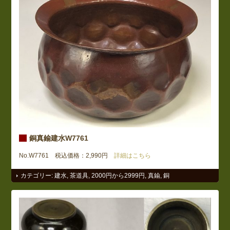
銅真鍮建水W7761
No.W7761 税込価格：2,990円
詳細はこちら
カテゴリー:
建水
,
茶道具
,
2000円から2999円
,
真鍮
,
銅