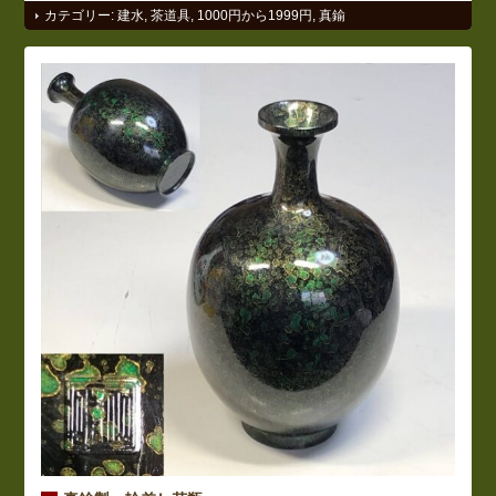
カテゴリー:
建水
,
茶道具
,
1000円から1999円
,
真鍮