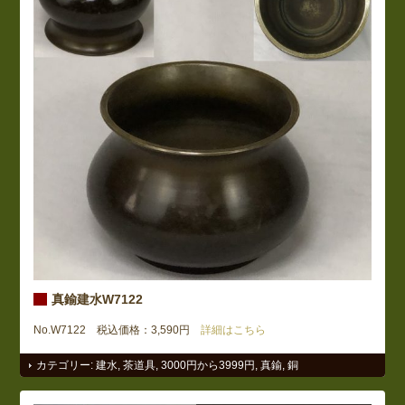
真鍮建水W7122
No.W7122 税込価格：3,590円
詳細はこちら
カテゴリー:
建水
,
茶道具
,
3000円から3999円
,
真鍮
,
銅