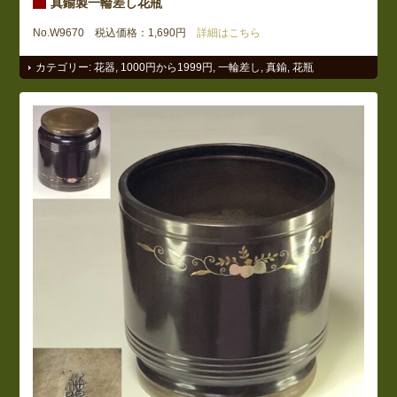
真鍮製一輪差し花瓶
No.W9670 税込価格：1,690円
詳細はこちら
カテゴリー:
花器
,
1000円から1999円
,
一輪差し
,
真鍮
,
花瓶