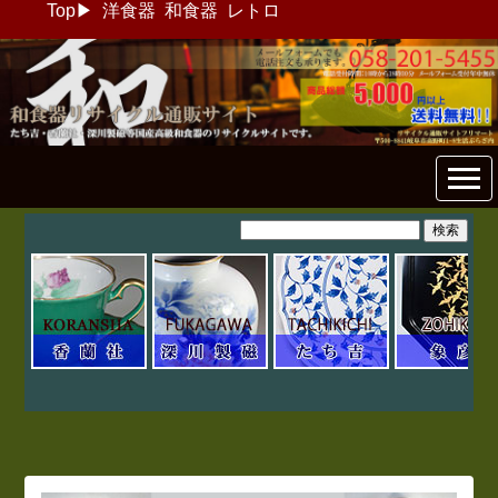
Top
▶
洋食器
和食器
レトロ
和食器リサイクル通販専門店
フリマート