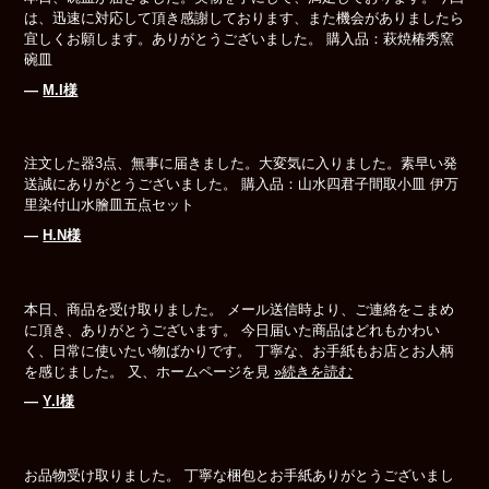
は、迅速に対応して頂き感謝しております、また機会がありましたら
宜しくお願します。ありがとうございました。 購入品：萩焼椿秀窯
碗皿
―
M.I様
注文した器3点、無事に届きました。大変気に入りました。素早い発
送誠にありがとうございました。 購入品：山水四君子間取小皿 伊万
里染付山水膾皿五点セット
―
H.N様
本日、商品を受け取りました。 メール送信時より、ご連絡をこまめ
に頂き、ありがとうございます。 今日届いた商品はどれもかわい
く、日常に使いたい物ばかりです。 丁寧な、お手紙もお店とお人柄
を感じました。 又、ホームページを見
»続きを読む
―
Y.I様
お品物受け取りました。 丁寧な梱包とお手紙ありがとうございまし