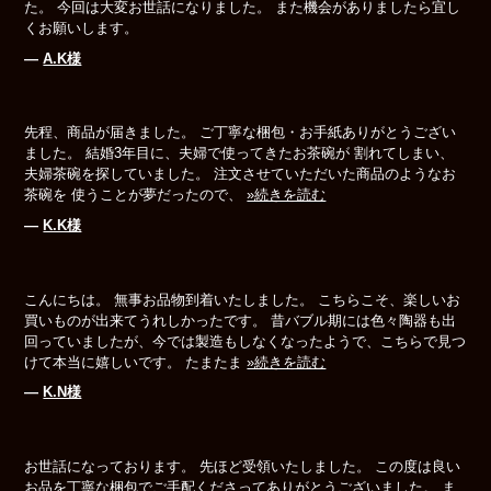
た。 今回は大変お世話になりました。 また機会がありましたら宜し
くお願いします。
―
A.K様
先程、商品が届きました。 ご丁寧な梱包・お手紙ありがとうござい
ました。 結婚3年目に、夫婦で使ってきたお茶碗が 割れてしまい、
夫婦茶碗を探していました。 注文させていただいた商品のようなお
茶碗を 使うことが夢だったので、
»続きを読む
―
K.K様
こんにちは。 無事お品物到着いたしました。 こちらこそ、楽しいお
買いものが出来てうれしかったです。 昔バブル期には色々陶器も出
回っていましたが、今では製造もしなくなったようで、こちらで見つ
けて本当に嬉しいです。 たまたま
»続きを読む
―
K.N様
お世話になっております。 先ほど受領いたしました。 この度は良い
お品を丁寧な梱包でご手配くださってありがとうございました。 ま