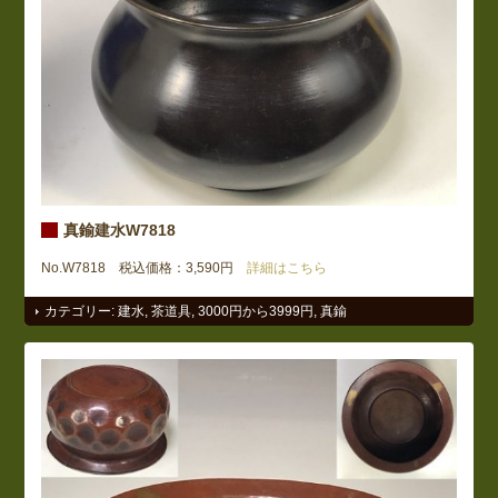
真鍮建水W7818
No.W7818 税込価格：3,590円
詳細はこちら
カテゴリー:
建水
,
茶道具
,
3000円から3999円
,
真鍮