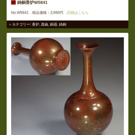
鋳銅香炉W5841
No.W5841 税込価格：3,990円
詳細はこちら
カテゴリー:
香炉
,
真鍮
,
銅器
,
鋳銅