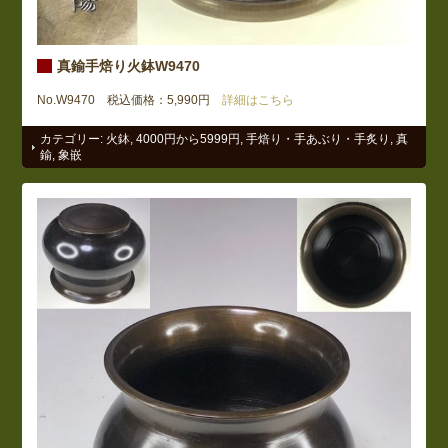
真鍮手焙り火鉢W9470
No.W9470 税込価格：5,990円
詳細はこちら
カテゴリー:
火鉢
,
4000円から5999円
,
手焙り・手あぶり・手炙り
,
真
鍮
,
象嵌