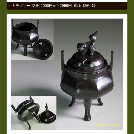
カテゴリー:
花器
,
2000円から2999円
,
真鍮
,
花瓶
,
銅