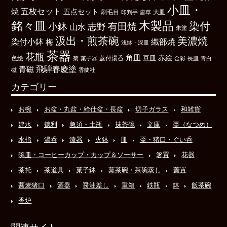
小皿・
五枚セット
焼
五点セット
刷毛目
大皿
印判手
唐草
銘々皿
木製品
染付
小鉢
有田焼
志野
山水
朱塗
汲出・煎茶碗
美濃焼
染付小鉢
織部焼
梅
浅鉢・深皿
茶器
花瓶
角皿
豆皿
赤絵
色絵
菊
菓子器
蓋付湯呑
金彩
長皿
青白
飛騨春慶塗
青磁
磁
香蘭社
カテゴリー
お椀
お盆・丸盆・給仕盆・長盆
切子ガラス
和雑貨
建水
徳利
急須・土瓶
抹茶碗
文庫
棗（なつめ）
水指
湯呑
漆器
火鉢
皿
盃・猪口・ぐい呑
碗皿・コーヒーカップ・カップ＆ソーサー
箸置
花器
茶托
茶道具
菓子鉢
蒸茶碗・茶碗蒸し
蓋置
蕎麦猪口
酒器
醤油差し
重箱
鉄瓶
鉢
飯茶碗
香炉