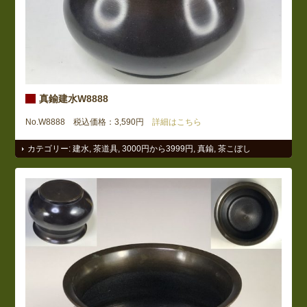
真鍮建水W8888
No.W8888 税込価格：3,590円
詳細はこちら
カテゴリー:
建水
,
茶道具
,
3000円から3999円
,
真鍮
,
茶こぼし