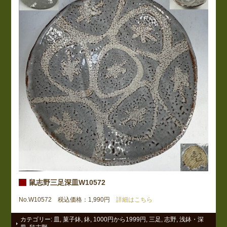
鼠志野三足深皿W10572
No.W10572 税込価格：1,990円
詳細はこちら
カテゴリー:
皿
,
菓子鉢
,
鉢
,
1000円から1999円
,
三足
,
志野
,
浅鉢・深