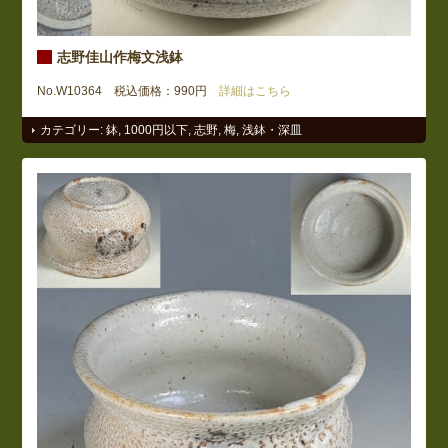
志野佳山作梅文浅鉢
No.W10364 税込価格：990円
詳細はこちら
カテゴリー:
鉢
,
1000円以下
,
志野
,
梅
,
浅鉢・深皿