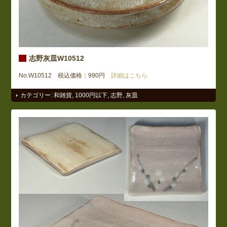
志野灰皿W10512
No.W10512 税込価格：990円
詳細はこちら
カテゴリー:
和雑貨
,
1000円以下
,
志野
,
灰皿