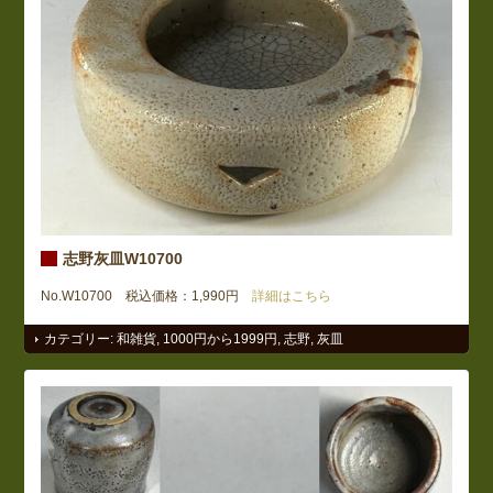
志野灰皿W10700
No.W10700 税込価格：1,990円
詳細はこちら
カテゴリー:
和雑貨
,
1000円から1999円
,
志野
,
灰皿