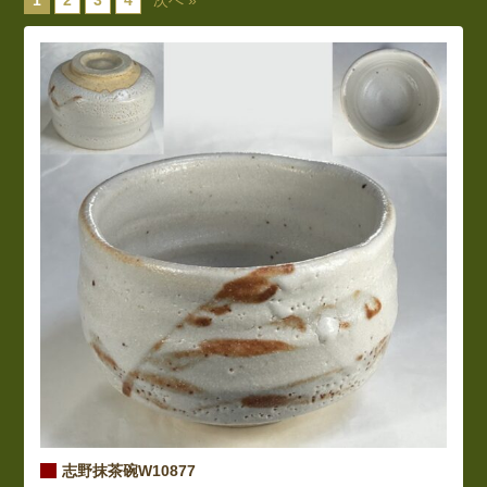
志野抹茶碗W10877