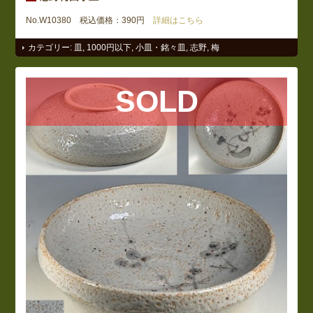
No.W10380 税込価格：390円
詳細はこちら
カテゴリー:
皿
,
1000円以下
,
小皿・銘々皿
,
志野
,
梅
SOLD