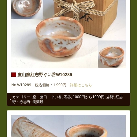
度山窯紅志野ぐい呑W10289
No.W10289 税込価格：1,990円
詳細はこちら
カテゴリー:
盃・猪口・ぐい呑
,
酒器
,
1000円から1999円
,
志野
,
紅志
野・赤志野
,
美濃焼