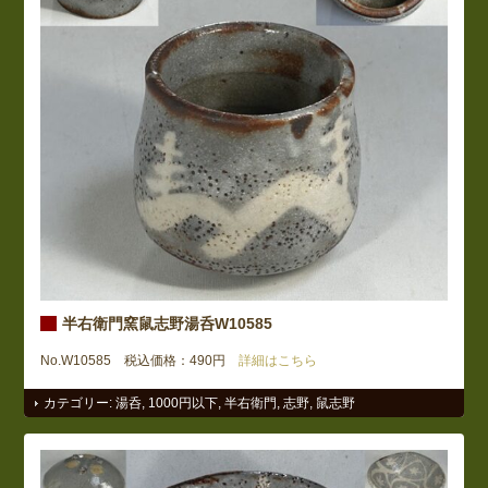
半右衛門窯鼠志野湯呑W10585
No.W10585 税込価格：490円
詳細はこちら
カテゴリー:
湯呑
,
1000円以下
,
半右衛門
,
志野
,
鼠志野