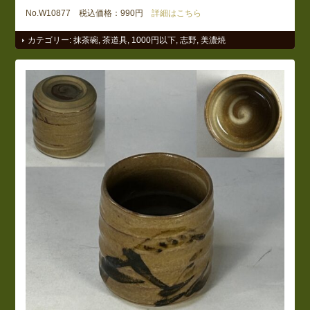
No.W10877 税込価格：990円
詳細はこちら
カテゴリー:
抹茶碗
,
茶道具
,
1000円以下
,
志野
,
美濃焼