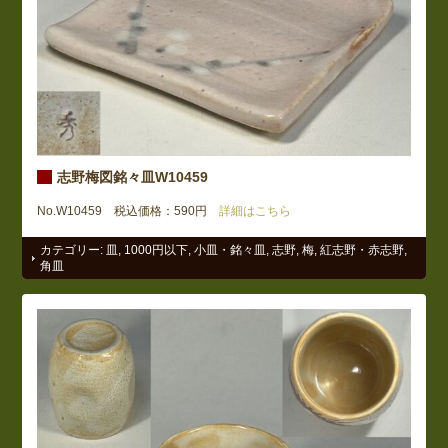
志野梅図銘々皿W10459
No.W10459 税込価格：590円
詳細はこちら
カテゴリー:
皿
,
1000円以下
,
小皿・銘々皿
,
志野
,
梅
,
紅志野・赤志野
,
角皿