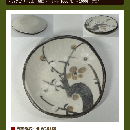
カテゴリー:
盃・猪口・ぐい呑
,
1000円から1999円
,
志野
志野梅図小皿W10380