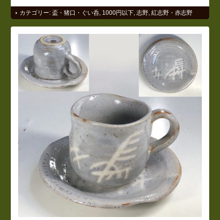
カテゴリー:
盃・猪口・ぐい呑
,
1000円以下
,
志野
,
紅志野・赤志野