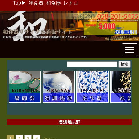
Top
▶
洋食器
和食器
レトロ
和食器リサイクル通販専門店
フリマート
美濃焼志野
1
2
3
4
次へ »