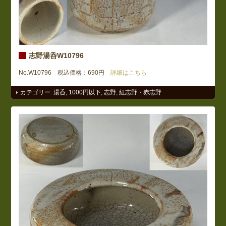
志野湯呑W10796
No.W10796 税込価格：690円
詳細はこちら
カテゴリー:
湯呑
,
1000円以下
,
志野
,
紅志野・赤志野