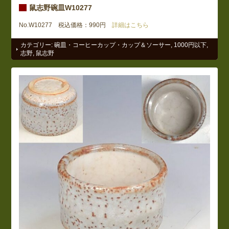
鼠志野碗皿W10277
No.W10277 税込価格：990円
詳細はこちら
カテゴリー:
碗皿・コーヒーカップ・カップ＆ソーサー
,
1000円以下
,
志野
,
鼠志野