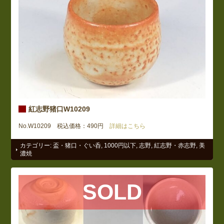
紅志野猪口W10209
No.W10209 税込価格：490円
詳細はこちら
カテゴリー:
盃・猪口・ぐい呑
,
1000円以下
,
志野
,
紅志野・赤志野
,
美
濃焼
SOLD