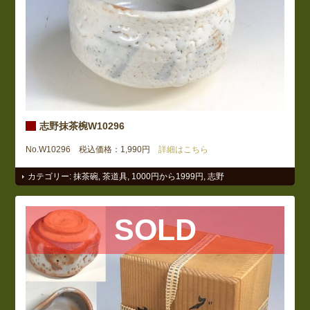
志野抹茶椀W10296
No.W10296 税込価格：1,990円
詳細はこちら
カテゴリー:
抹茶碗
,
茶道具
,
1000円から1999円
,
志野
SOLD