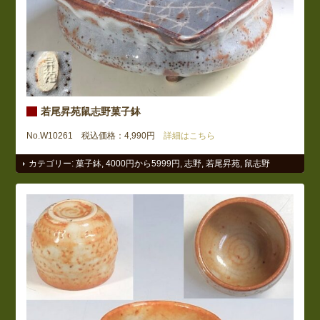
若尾昇苑鼠志野菓子鉢
No.W10261 税込価格：4,990円
詳細はこちら
カテゴリー:
菓子鉢
,
4000円から5999円
,
志野
,
若尾昇苑
,
鼠志野