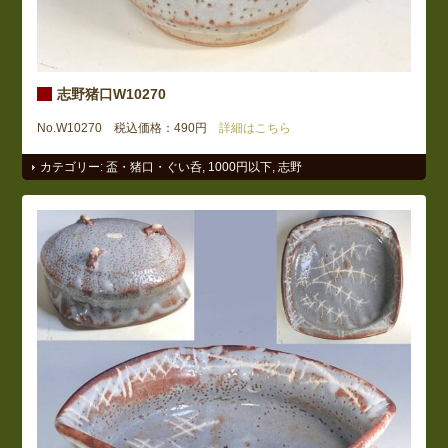
志野猪口W10270
No.W10270 税込価格：490円
詳細はこちら
カテゴリー:
盃・猪口・ぐい呑
,
1000円以下
,
志野