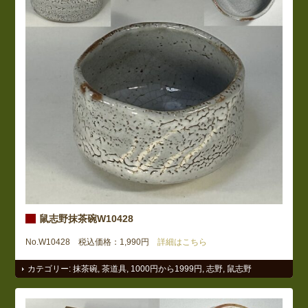
鼠志野抹茶碗W10428
No.W10428 税込価格：1,990円
詳細はこちら
カテゴリー:
抹茶碗
,
茶道具
,
1000円から1999円
,
志野
,
鼠志野