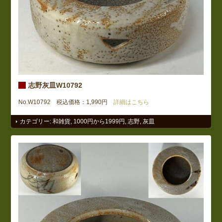
志野灰皿W10792
No.W10792 税込価格：1,990円
詳細はこちら
カテゴリー:
和雑貨
,
1000円から1999円
,
志野
,
灰皿