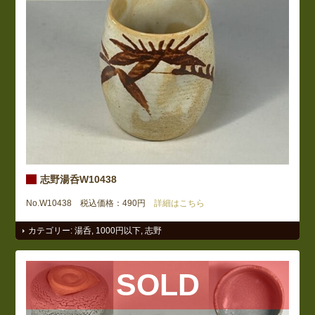
志野湯呑W10438
No.W10438 税込価格：490円
詳細はこちら
カテゴリー:
湯呑
,
1000円以下
,
志野
SOLD