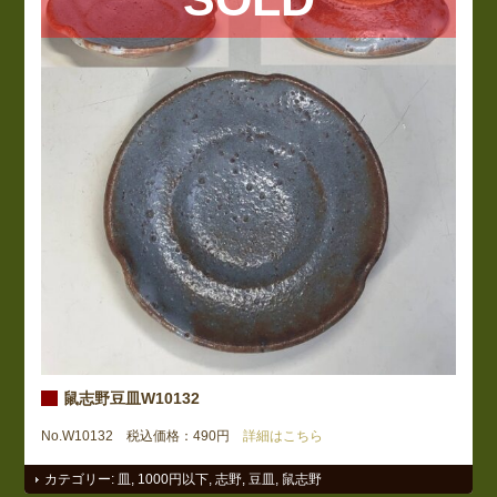
鼠志野豆皿W10132
No.W10132 税込価格：490円
詳細はこちら
カテゴリー:
皿
,
1000円以下
,
志野
,
豆皿
,
鼠志野