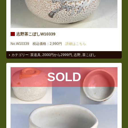
志野茶こぼしW10339
No.W10339 税込価格：2,990円
詳細はこちら
カテゴリー:
茶道具
,
2000円から2999円
,
志野
,
茶こぼし
SOLD