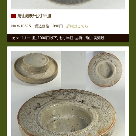
清山志野七寸半皿
No.W10515 税込価格：990円
詳細はこちら
カテゴリー:
皿
,
1000円以下
,
七寸半皿
,
志野
,
清山
,
美濃焼