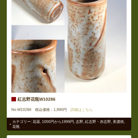
紅志野花瓶W10286
No.W10286 税込価格：1,990円
詳細はこちら
カテゴリー:
花器
,
1000円から1999円
,
志野
,
紅志野・赤志野
,
美濃焼
,
花瓶