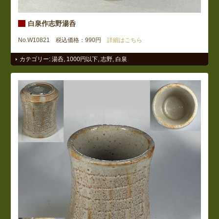
白泉作志野湯呑
No.W10821 税込価格：990円
詳細はこちら
カテゴリー:
湯呑
,
1000円以下
,
志野
,
白泉