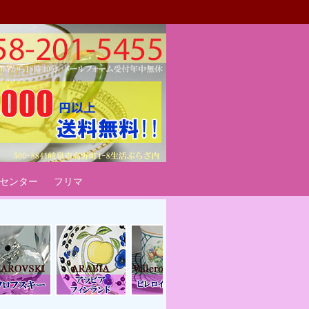
ート
センター
フリマ