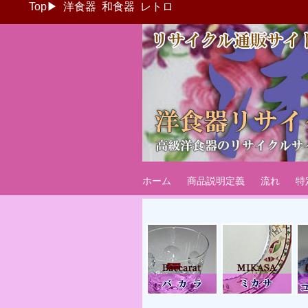
Top
▶
洋食器
和食器
レトロ
ブランド洋食器
海外国内ブランド洋食器・カップ＆ソ
ホーム
商品説明定義
流れ
特