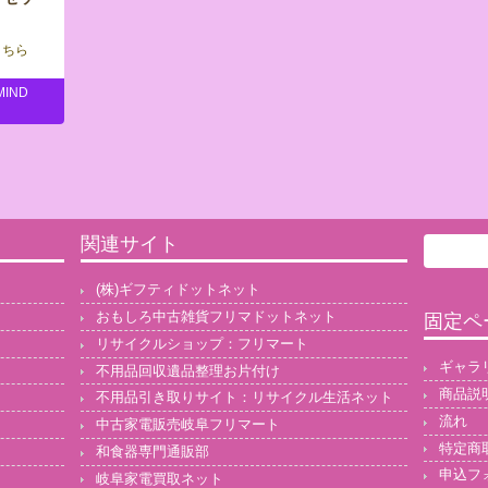
ちら
MIND
関連サイト
(株)ギフティドットネット
おもしろ中古雑貨フリマドットネット
固定ペ
リサイクルショップ：フリマート
ギャラ
不用品回収遺品整理お片付け
商品説
不用品引き取りサイト：リサイクル生活ネット
流れ
中古家電販売岐阜フリマート
特定商
和食器専門通販部
申込フ
岐阜家電買取ネット