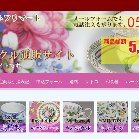
：リサイクル通販サイトフリマ
ーサー椀皿などのテーブルウェアリサイクル通販サイトです。
定商取引法表記
申込フォーム
送料
レトロ
和食器
パーツ