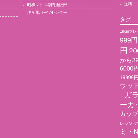
送料
昭和レトロ専門通販部
洋食器パーツセンター
タグ
18cmプレ
999
円
2
から3
6000
19999
ウッド
ガ
ト
ーカ
カッ
レッソ
デ
ミ・N