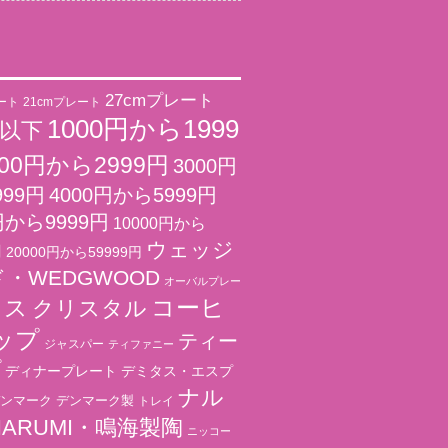
27cmプレート
ート
21cmプレート
1000円から1999
円以下
000円から2999円
3000円
999円
4000円から5999円
円から9999円
10000円から
ウェッジ
円
20000円から59999円
・WEDGWOOD
オーバルプレー
コーヒ
ラス
クリスタル
ップ
ティー
ジャスパー
ティファニー
プ
ディナープレート
デミタス・エスプ
ナル
ンマーク
デンマーク製
トレイ
ARUMI・鳴海製陶
ニッコー