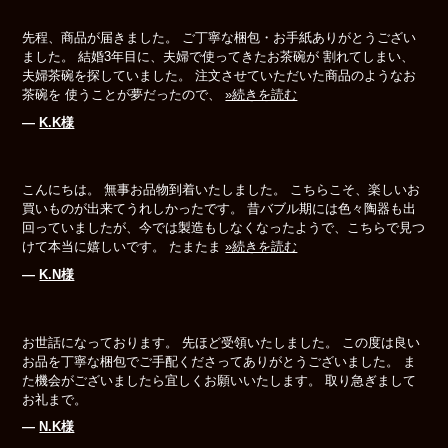
先程、商品が届きました。 ご丁寧な梱包・お手紙ありがとうござい
ました。 結婚3年目に、夫婦で使ってきたお茶碗が 割れてしまい、
夫婦茶碗を探していました。 注文させていただいた商品のようなお
茶碗を 使うことが夢だったので、
»続きを読む
―
K.K様
こんにちは。 無事お品物到着いたしました。 こちらこそ、楽しいお
買いものが出来てうれしかったです。 昔バブル期には色々陶器も出
回っていましたが、今では製造もしなくなったようで、こちらで見つ
けて本当に嬉しいです。 たまたま
»続きを読む
―
K.N様
お世話になっております。 先ほど受領いたしました。 この度は良い
お品を丁寧な梱包でご手配くださってありがとうございました。 ま
た機会がございましたら宜しくお願いいたします。 取り急ぎまして
お礼まで。
―
N.K様