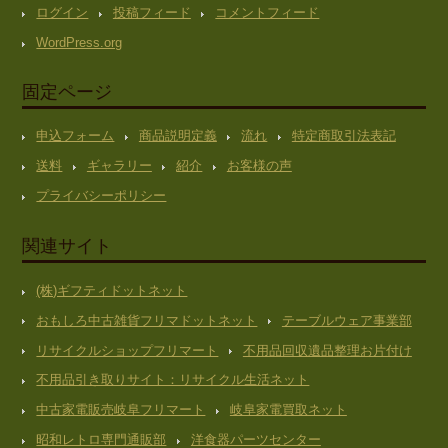
ログイン
投稿フィード
コメントフィード
WordPress.org
固定ページ
申込フォーム
商品説明定義
流れ
特定商取引法表記
送料
ギャラリー
紹介
お客様の声
プライバシーポリシー
関連サイト
(株)ギフティドットネット
おもしろ中古雑貨フリマドットネット
テーブルウェア事業部
リサイクルショップフリマート
不用品回収遺品整理お片付け
不用品引き取りサイト：リサイクル生活ネット
中古家電販売岐阜フリマート
岐阜家電買取ネット
昭和レトロ専門通販部
洋食器パーツセンター