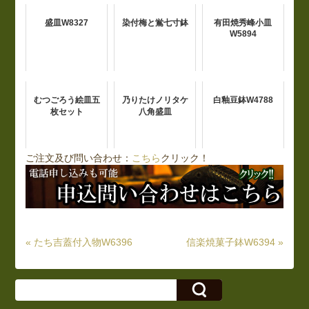
盛皿W8327
染付梅と鴬七寸鉢
有田焼秀峰小皿
W5894
むつごろう絵皿五
乃りたけノリタケ
白釉豆鉢W4788
枚セット
八角盛皿
ご注文及び問い合わせ：
こちら
クリック！
« たち吉蓋付入物W6396
信楽焼菓子鉢W6394 »