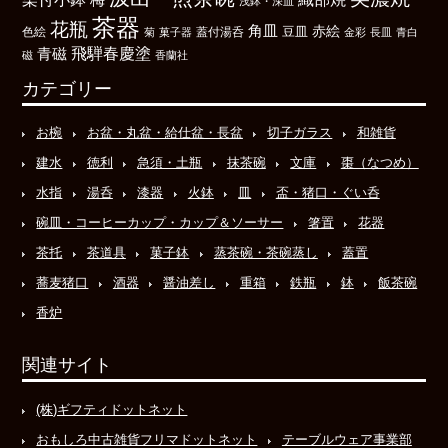
浅鉢・深皿
茶器
花瓶
角皿
豆皿
赤絵
色絵
菊
菓子器
蓋付湯呑
金彩
長皿
青白
飛騨春慶塗
青磁
磁
香蘭社
カテゴリー
お椀
お盆・丸盆・給仕盆・長盆
切子ガラス
和雑貨
建水
徳利
急須・土瓶
抹茶碗
文庫
棗（なつめ）
水指
湯呑
漆器
火鉢
皿
盃・猪口・ぐい呑
碗皿・コーヒーカップ・カップ＆ソーサー
箸置
花器
茶托
茶道具
菓子鉢
蒸茶碗・茶碗蒸し
蓋置
蕎麦猪口
酒器
醤油差し
重箱
鉄瓶
鉢
飯茶碗
香炉
関連サイト
(株)ギフティドットネット
おもしろ中古雑貨フリマドットネット
テーブルウェア事業部