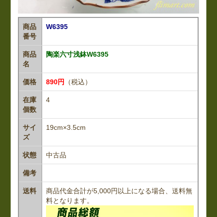
商品
W6395
番号
商品
陶楽六寸浅鉢W6395
名
価格
890円
（税込）
在庫
4
個数
サイ
19cm×3.5cm
ズ
状態
中古品
備考
送料
商品代金合計が5,000円以上になる場合、送料無
料となります。