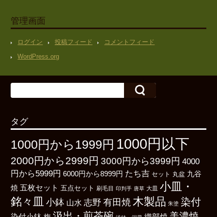
管理画面
ログイン
投稿フィード
コメントフィード
WordPress.org
タグ
1000円以下
1000円から1999円
2000円から2999円
3000円から3999円
4000
たち吉
円から5999円
6000円から8999円
九谷
丸盆
セット
小皿・
五枚セット
焼
五点セット
刷毛目
大皿
印判手
唐草
銘々皿
木製品
染付
小鉢
有田焼
志野
山水
朱塗
汲出・煎茶碗
美濃焼
染付小鉢
織部焼
梅