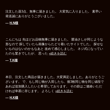
注文した器3点、無事に届きました。 大変気に入りました。 素早い
発送誠にありがとうございました。
―
H.N様
こんにちは 先ほどお品物無事に届きました。 醤油さしが同じような
形なので 探していたら画像からたどり着いたサイトでした。 探せな
いものはないのかもなあと 改めて感心しました。 ネジ式になってい
たのも驚きでしたが、 思った
»続きを読む
―
T.K様
本日、注文した商品が届きました。大変満足しました。ありがとうご
ざいます。 で、もし同じ物が入荷したら、後3枚同じ物を同じ値段で
あれば追加購入したいと希望しております。 その節はご連絡いただ
ければ幸甚に存じます。 よろしく
»続きを読む
―
H.K様