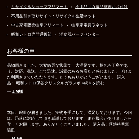
リサイクルショップフリマート
不用品回収遺品整理お片付け
不用品引き取りサイト：リサイクル生活ネット
中古家電販売岐阜フリマート
岐阜家電買取ネット
昭和レトロ専門通販部
洋食器パーツセンター
お客様の声
品物届きました。大変綺麗な状態で、大満足です。梱包も丁寧であ
り、対応、発送、全て迅速。誠意のあるお店だと感じました。ぜひま
た利用させていただきます。どうもありがとうございます。 購入
品： 昭和レトロ保谷クリスタルガラスボ
»続きを読む
―
J.M様
本日、碗皿が届きました。実物を手にして、満足しております。今回
は、迅速に対応して頂き感謝しております、また機会がありましたら
宜しくお願します。ありがとうございました。 購入品：萩焼椿秀窯
碗皿
―
M.I様