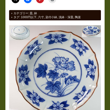
カテゴリー:
皿
,
鉢
タグ:
1000円以下
,
六寸
,
染付小鉢
,
浅鉢・深皿
,
陶楽