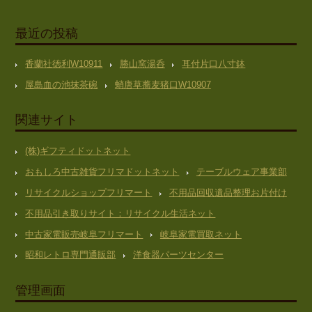
最近の投稿
香蘭社徳利W10911
勝山窯湯呑
耳付片口八寸鉢
屋島血の池抹茶碗
蛸唐草蕎麦猪口W10907
関連サイト
(株)ギフティドットネット
おもしろ中古雑貨フリマドットネット
テーブルウェア事業部
リサイクルショップフリマート
不用品回収遺品整理お片付け
不用品引き取りサイト：リサイクル生活ネット
中古家電販売岐阜フリマート
岐阜家電買取ネット
昭和レトロ専門通販部
洋食器パーツセンター
管理画面