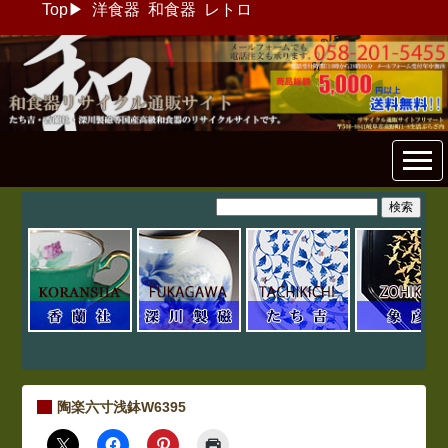
Top
▶
洋食器
和食器
レトロ
和食器リサイクル通販専門店
フリマート
陶楽六寸浅鉢W6395