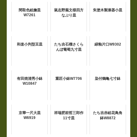
間取色絵膾皿
鼠志野蕪文様四方
朱塗木製漆器小皿
W7261
なぶり皿
和楽小判型豆皿
たち吉石榴さくら
緑釉片口W9302
んぼ葡萄九寸皿
有田焼清秀小鉢
重匠小鉢W7706
染付鶴亀七寸鉢
W10847
京華一尺大皿
祥瑞肥前哲三郎作
たち吉赤絵花鳥角
W6919
11寸皿
鉢W8872