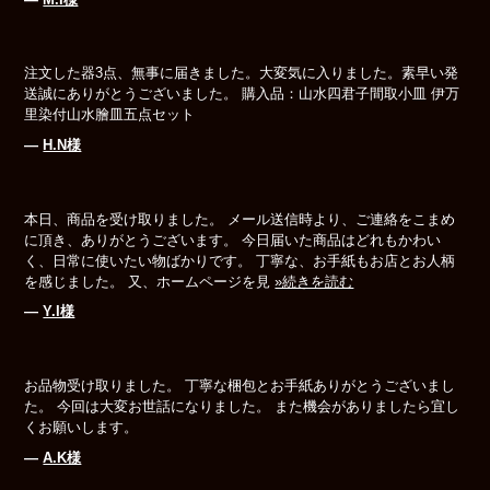
注文した器3点、無事に届きました。大変気に入りました。素早い発
送誠にありがとうございました。 購入品：山水四君子間取小皿 伊万
里染付山水膾皿五点セット
―
H.N様
本日、商品を受け取りました。 メール送信時より、ご連絡をこまめ
に頂き、ありがとうございます。 今日届いた商品はどれもかわい
く、日常に使いたい物ばかりです。 丁寧な、お手紙もお店とお人柄
を感じました。 又、ホームページを見
»続きを読む
―
Y.I様
お品物受け取りました。 丁寧な梱包とお手紙ありがとうございまし
た。 今回は大変お世話になりました。 また機会がありましたら宜し
くお願いします。
―
A.K様