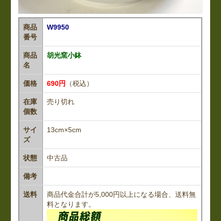
商品
W9950
番号
商品
胡光窯小鉢
名
価格
690円
（税込）
在庫
売り切れ
個数
サイ
13cm×5cm
ズ
状態
中古品
備考
送料
商品代金合計が5,000円以上になる場合、送料無
料となります。