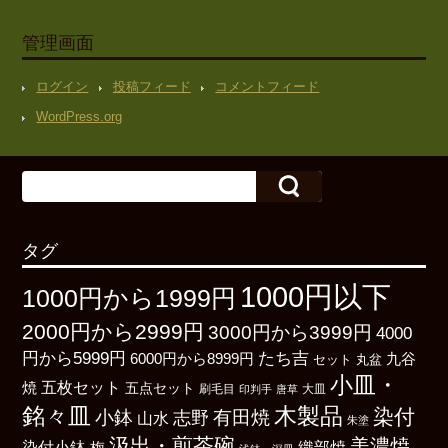
管理画面
ログイン
投稿フィード
コメントフィード
WordPress.org
タグ
1000円以下
1000円から1999円
2000円から2999円
3000円から3999円
4000
たち吉
円から5999円
6000円から8999円
九谷
丸盆
セット
小皿・
五枚セット
焼
五点セット
刷毛目
大皿
印判手
唐草
銘々皿
木製品
染付
小鉢
有田焼
志野
山水
朱塗
汲出・煎茶碗
美濃焼
染付小鉢
織部焼
梅