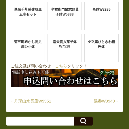
翠泉千草盛鉢取皿
半右衛門鼠志野菓
角鉢W8285
五客セット
子鉢W5888
菊三郎透かし高足
南天貫入菓子鉢
夕立窯ひときわ楕
W7518
高台小鉢
円鉢
ご注文及び問い合わせ：
こちら
クリック！
« 舟形山水長皿W9951
湯呑W9949 »