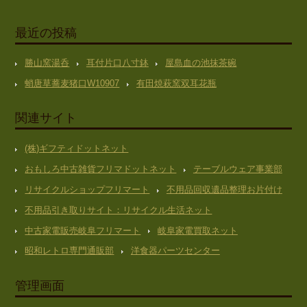
最近の投稿
勝山窯湯呑
耳付片口八寸鉢
屋島血の池抹茶碗
蛸唐草蕎麦猪口W10907
有田焼萩窯双耳花瓶
関連サイト
(株)ギフティドットネット
おもしろ中古雑貨フリマドットネット
テーブルウェア事業部
リサイクルショップフリマート
不用品回収遺品整理お片付け
不用品引き取りサイト：リサイクル生活ネット
中古家電販売岐阜フリマート
岐阜家電買取ネット
昭和レトロ専門通販部
洋食器パーツセンター
管理画面