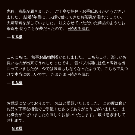
先程、商品が届きました。 ご丁寧な梱包・お手紙ありがとうござい
ました。 結婚3年目に、夫婦で使ってきたお茶碗が 割れてしまい、
夫婦茶碗を探していました。 注文させていただいた商品のようなお
茶碗を 使うことが夢だったので、
»続きを読む
―
K.K様
こんにちは。 無事お品物到着いたしました。 こちらこそ、楽しいお
買いものが出来てうれしかったです。 昔バブル期には色々陶器も出
回っていましたが、今では製造もしなくなったようで、こちらで見つ
けて本当に嬉しいです。 たまたま
»続きを読む
―
K.N様
お世話になっております。 先ほど受領いたしました。 この度は良い
お品を丁寧な梱包でご手配くださってありがとうございました。 ま
た機会がございましたら宜しくお願いいたします。 取り急ぎまして
お礼まで。
―
N.K様