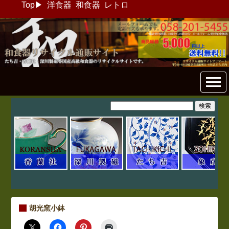
Top
▶
洋食器
和食器
レトロ
和食器リサイクル通販専門店
フリマート
胡光窯小鉢