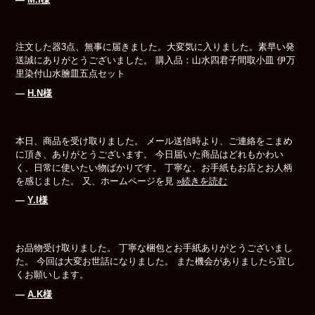
注文した器3点、無事に届きました。大変気に入りました。素早い発
送誠にありがとうございました。 購入品：山水四君子間取小皿 伊万
里染付山水膾皿五点セット
―
H.N様
本日、商品を受け取りました。 メール送信時より、ご連絡をこまめ
に頂き、ありがとうございます。 今日届いた商品はどれもかわい
く、日常に使いたい物ばかりです。 丁寧な、お手紙もお店とお人柄
を感じました。 又、ホームページを見
»続きを読む
―
Y.I様
お品物受け取りました。 丁寧な梱包とお手紙ありがとうございまし
た。 今回は大変お世話になりました。 また機会がありましたら宜し
くお願いします。
―
A.K様