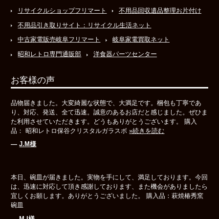
リサイクルショップフリマート
不用品回収遺品整理お片付け
不用品引き取りサイト：リサイクル生活ネット
中古家電販売岐阜フリマート
岐阜家電買取ネット
昭和レトロ専門通販部
洋食器パーツセンター
お客様の声
品物届きました。大変綺麗な状態で、大満足です。梱包も丁寧であ
り、対応、発送、全て迅速。誠意のあるお店だと感じました。ぜひま
た利用させていただきます。どうもありがとうございます。 購入
品： 昭和レトロ保谷クリスタルガラスボ
»続きを読む
―
J.M様
本日、碗皿が届きました。実物を手にして、満足しております。今回
は、迅速に対応して頂き感謝しております、また機会がありましたら
宜しくお願します。ありがとうございました。 購入品：萩焼椿秀窯
碗皿
―
M.I様