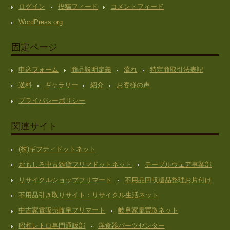
ログイン
投稿フィード
コメントフィード
WordPress.org
固定ページ
申込フォーム
商品説明定義
流れ
特定商取引法表記
送料
ギャラリー
紹介
お客様の声
プライバシーポリシー
関連サイト
(株)ギフティドットネット
おもしろ中古雑貨フリマドットネット
テーブルウェア事業部
リサイクルショップフリマート
不用品回収遺品整理お片付け
不用品引き取りサイト：リサイクル生活ネット
中古家電販売岐阜フリマート
岐阜家電買取ネット
昭和レトロ専門通販部
洋食器パーツセンター