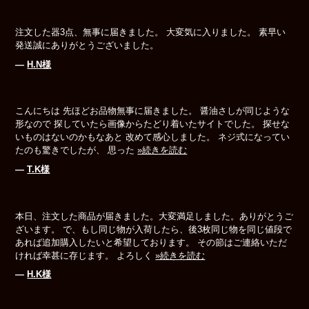
注文した器3点、無事に届きました。 大変気に入りました。 素早い
発送誠にありがとうございました。
―
H.N様
こんにちは 先ほどお品物無事に届きました。 醤油さしが同じような
形なので 探していたら画像からたどり着いたサイトでした。 探せな
いものはないのかもなあと 改めて感心しました。 ネジ式になってい
たのも驚きでしたが、 思った
»続きを読む
―
T.K様
本日、注文した商品が届きました。大変満足しました。ありがとうご
ざいます。 で、もし同じ物が入荷したら、後3枚同じ物を同じ値段で
あれば追加購入したいと希望しております。 その節はご連絡いただ
ければ幸甚に存じます。 よろしく
»続きを読む
―
H.K様