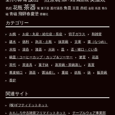
浅鉢・深皿
茶器
花瓶
角皿
豆皿
赤絵
色絵
菊
菓子器
蓋付湯呑
金彩
長皿
青白
飛騨春慶塗
青磁
磁
香蘭社
カテゴリー
お椀
お盆・丸盆・給仕盆・長盆
切子ガラス
和雑貨
建水
徳利
急須・土瓶
抹茶碗
文庫
棗（なつめ）
水指
湯呑
漆器
火鉢
皿
盃・猪口・ぐい呑
碗皿・コーヒーカップ・カップ＆ソーサー
箸置
花器
茶托
茶道具
菓子鉢
蒸茶碗・茶碗蒸し
蓋置
蕎麦猪口
酒器
醤油差し
重箱
鉄瓶
鉢
飯茶碗
香炉
関連サイト
(株)ギフティドットネット
おもしろ中古雑貨フリマドットネット
テーブルウェア事業部