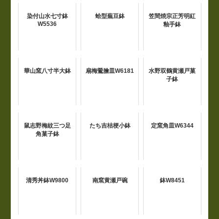
染付山水七寸鉢
蛤型蕪豆鉢
笠間焼宗正芳明紅
W5536
釉手鉢
華山窯八寸半大鉢
扇梅鶯膾皿W6181
水野双鶴黄瀬戸菓
子鉢
鼠志野梅紋三つ足
たち吉桔梗小鉢
定窯角皿W6344
角菓子鉢
清秀丼鉢W9800
南窯黄瀬戸碗
鉢W8451