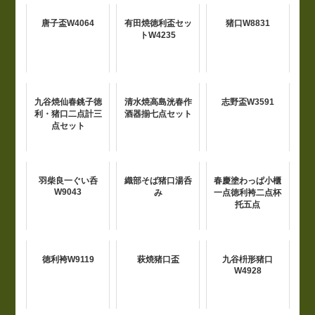
唐子盃W4064
有田焼徳利盃セッ
猪口W8831
トW4235
九谷焼仙春銚子徳
清水焼高島洸春作
志野盃W3591
利・猪口二点計三
酒器揃七点セット
点セット
羽柴良一ぐい呑
織部そば猪口湯呑
春慶塗わっぱ小櫃
W9043
み
一点徳利袴二点杯
托五点
徳利袴W9119
萩焼猪口盃
九谷枡形猪口
W4928