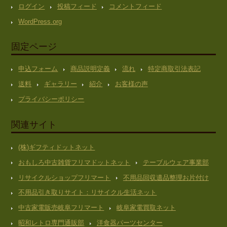
ログイン
投稿フィード
コメントフィード
WordPress.org
固定ページ
申込フォーム
商品説明定義
流れ
特定商取引法表記
送料
ギャラリー
紹介
お客様の声
プライバシーポリシー
関連サイト
(株)ギフティドットネット
おもしろ中古雑貨フリマドットネット
テーブルウェア事業部
リサイクルショップフリマート
不用品回収遺品整理お片付け
不用品引き取りサイト：リサイクル生活ネット
中古家電販売岐阜フリマート
岐阜家電買取ネット
昭和レトロ専門通販部
洋食器パーツセンター