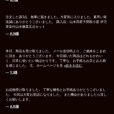
注文した器3点、無事に届きました。大変気に入りました。素早い発
送誠にありがとうございました。 購入品：山水四君子間取小皿 伊万
里染付山水膾皿五点セット
―
H.N様
本日、商品を受け取りました。 メール送信時より、ご連絡をこまめ
に頂き、ありがとうございます。 今日届いた商品はどれもかわい
く、日常に使いたい物ばかりです。 丁寧な、お手紙もお店とお人柄
を感じました。 又、ホームページを見
»続きを読む
―
Y.I様
お品物受け取りました。 丁寧な梱包とお手紙ありがとうございまし
た。 今回は大変お世話になりました。 また機会がありましたら宜し
くお願いします。
―
A.K様