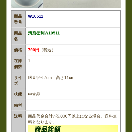
商品
W10511
番号
商品
清秀徳利W10511
名
価格
790円
（税込）
在庫
1
個数
サイ
胴直径6.7cm 高さ11cm
ズ
状態
中古品
備考
送料
商品代金合計が5,000円以上になる場合、送料無
料となります。