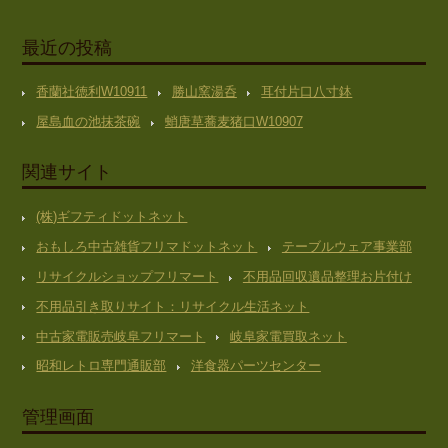
最近の投稿
香蘭社徳利W10911
勝山窯湯呑
耳付片口八寸鉢
屋島血の池抹茶碗
蛸唐草蕎麦猪口W10907
関連サイト
(株)ギフティドットネット
おもしろ中古雑貨フリマドットネット
テーブルウェア事業部
リサイクルショップフリマート
不用品回収遺品整理お片付け
不用品引き取りサイト：リサイクル生活ネット
中古家電販売岐阜フリマート
岐阜家電買取ネット
昭和レトロ専門通販部
洋食器パーツセンター
管理画面