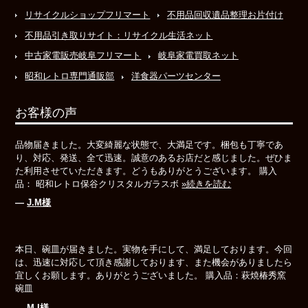
リサイクルショップフリマート
不用品回収遺品整理お片付け
不用品引き取りサイト：リサイクル生活ネット
中古家電販売岐阜フリマート
岐阜家電買取ネット
昭和レトロ専門通販部
洋食器パーツセンター
お客様の声
品物届きました。大変綺麗な状態で、大満足です。梱包も丁寧であ
り、対応、発送、全て迅速。誠意のあるお店だと感じました。ぜひま
た利用させていただきます。どうもありがとうございます。 購入
品： 昭和レトロ保谷クリスタルガラスボ
»続きを読む
―
J.M様
本日、碗皿が届きました。実物を手にして、満足しております。今回
は、迅速に対応して頂き感謝しております、また機会がありましたら
宜しくお願します。ありがとうございました。 購入品：萩焼椿秀窯
碗皿
―
M.I様