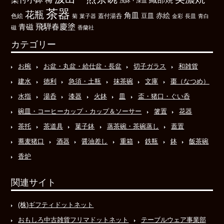
浅鉢・深皿
茶器
花瓶
角皿
豆皿
赤絵
色絵
菊
菓子器
蓋付湯呑
金彩
長皿
青白
飛騨春慶塗
青磁
磁
香蘭社
カテゴリー
お椀
お盆・丸盆・給仕盆・長盆
切子ガラス
和雑貨
建水
徳利
急須・土瓶
抹茶碗
文庫
棗（なつめ）
水指
湯呑
漆器
火鉢
皿
盃・猪口・ぐい呑
碗皿・コーヒーカップ・カップ＆ソーサー
箸置
花器
茶托
茶道具
菓子鉢
蒸茶碗・茶碗蒸し
蓋置
蕎麦猪口
酒器
醤油差し
重箱
鉄瓶
鉢
飯茶碗
香炉
関連サイト
(株)ギフティドットネット
おもしろ中古雑貨フリマドットネット
テーブルウェア事業部