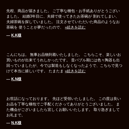
先程、商品が届きました。 ご丁寧な梱包・お手紙ありがとうござい
ました。 結婚3年目に、夫婦で使ってきたお茶碗が 割れてしまい、
夫婦茶碗を探していました。 注文させていただいた商品のようなお
茶碗を 使うことが夢だったので、
»続きを読む
―
K.K様
こんにちは。 無事お品物到着いたしました。 こちらこそ、楽しいお
買いものが出来てうれしかったです。 昔バブル期には色々陶器も出
回っていましたが、今では製造もしなくなったようで、こちらで見つ
けて本当に嬉しいです。 たまたま
»続きを読む
―
K.N様
お世話になっております。 先ほど受領いたしました。 この度は良い
お品を丁寧な梱包でご手配くださってありがとうございました。 ま
た機会がございましたら宜しくお願いいたします。 取り急ぎまして
お礼まで。
―
N.K様