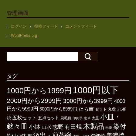
管理画面
ログイン
投稿フィード
コメントフィード
WordPress.org
タグ
1000円以下
1000円から1999円
2000円から2999円
3000円から3999円
4000
たち吉
円から5999円
6000円から8999円
九谷
丸盆
セット
小皿・
五枚セット
焼
五点セット
刷毛目
大皿
印判手
唐草
銘々皿
木製品
染付
小鉢
有田焼
志野
山水
朱塗
汲出・煎茶碗
美濃焼
染付小鉢
織部焼
梅