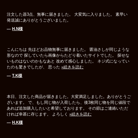
注文した器3点、無事に届きました。 大変気に入りました。 素早い
発送誠にありがとうございました。
―
H.N様
こんにちは 先ほどお品物無事に届きました。 醤油さしが同じような
形なので 探していたら画像からたどり着いたサイトでした。 探せな
いものはないのかもなあと 改めて感心しました。 ネジ式になってい
たのも驚きでしたが、 思った
»続きを読む
―
T.K様
本日、注文した商品が届きました。大変満足しました。ありがとうご
ざいます。 で、もし同じ物が入荷したら、後3枚同じ物を同じ値段で
あれば追加購入したいと希望しております。 その節はご連絡いただ
ければ幸甚に存じます。 よろしく
»続きを読む
―
H.K様