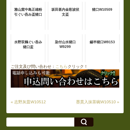
雅山窯中島正雄粉
坂田甚内金彩波状
猪口W10509
引ぐい呑み盃猪口
文盃
水野双鶴ぐい呑み
染付山水猪口
錫半猪口W9153
W9299
猪口盃
ご注文及び問い合わせ：
こちら
クリック！
« 志野灰皿W10512
墨貫入抹茶碗W10510 »