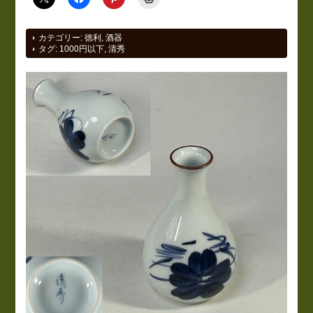
カテゴリー:
徳利
,
酒器
タグ:
1000円以下
,
清秀