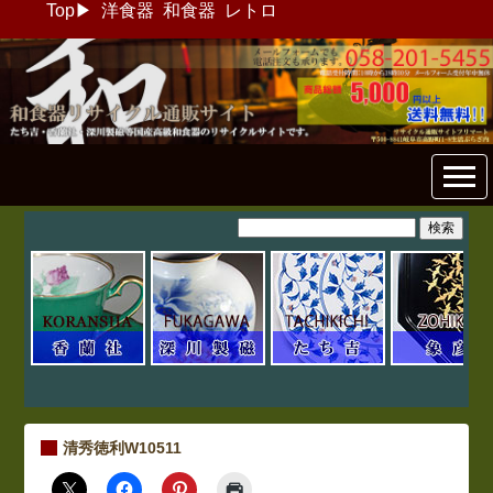
Top
▶
洋食器
和食器
レトロ
和食器リサイクル通販専門店
フリマート
清秀徳利W10511