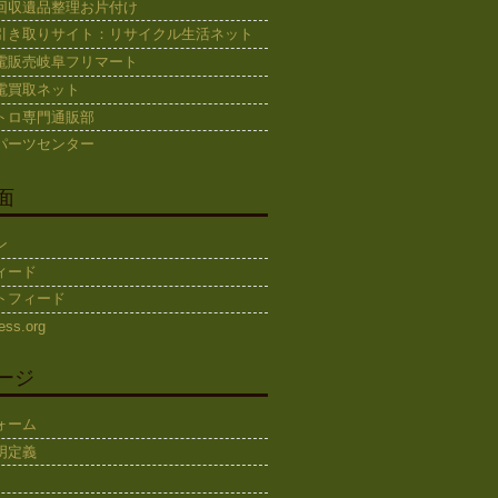
回収遺品整理お片付け
引き取りサイト：リサイクル生活ネット
電販売岐阜フリマート
電買取ネット
トロ専門通販部
パーツセンター
面
ン
ィード
トフィード
ess.org
ージ
ォーム
明定義