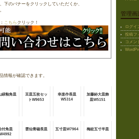
、下のバナーをクリックしていただくか、
。
管理画
：
こちら
クリック！
ログイ
投稿フ
コメン
WordPr
品情報が確認できます。
山緑釉角皿
豆皿五枚セッ
幸楽作長皿
加藤釥大皿飾
W5314
トW9653
皿W5151
染付角皿
雲仙青磁長皿
五寸皿W7964
梅紋五寸半皿
W4992