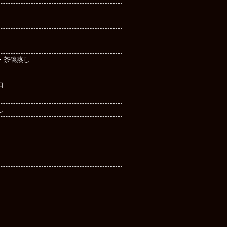
・茶碗蒸し
口
し