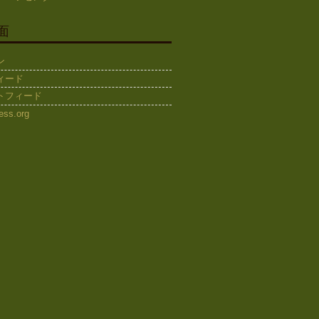
面
ン
ィード
トフィード
ess.org