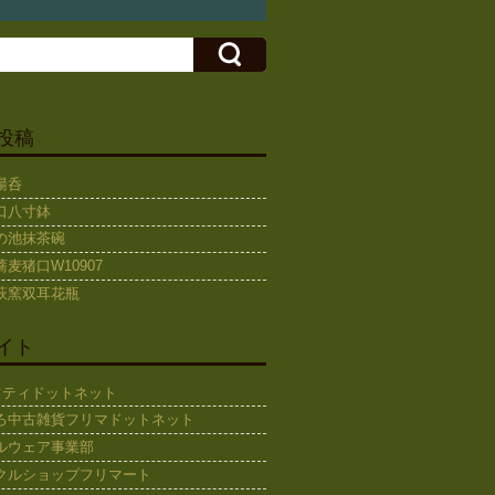
投稿
湯呑
口八寸鉢
の池抹茶碗
麦猪口W10907
萩窯双耳花瓶
イト
ギフティドットネット
ろ中古雑貨フリマドットネット
ルウェア事業部
クルショップフリマート