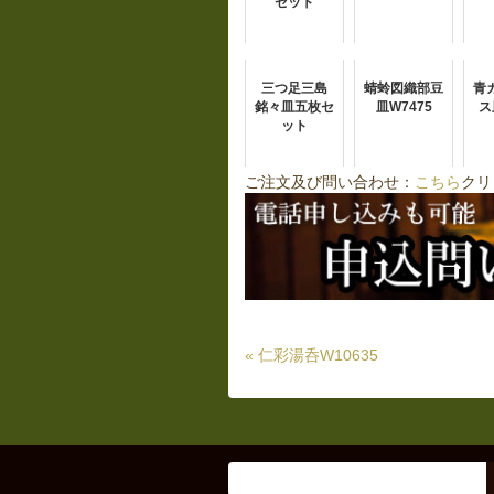
セット
三つ足三島
蜻蛉図織部豆
青
銘々皿五枚セ
皿W7475
ス
ット
ご注文及び問い合わせ：
こちら
クリ
« 仁彩湯呑W10635