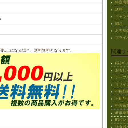
特定商
送料
ギャラ
m
紹介
お客様
プライ
00円以上になる場合、送料無料となります。
関連サ
(株)
おもし
テーブ
リサイ
不用品
不用品
中古家
岐阜家
昭和レ
洋食器