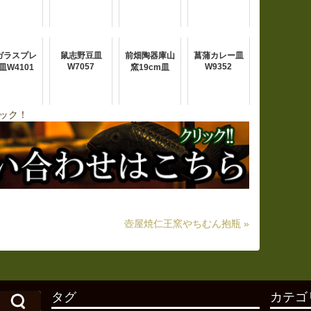
ガラスプレ
鼠志野豆皿
前畑陶器庫山
菖蒲カレー皿
W7057
W9352
皿W4101
窯19cm皿
ック！
壺屋焼仁王窯やちむん抱瓶 »
タグ
カテゴ