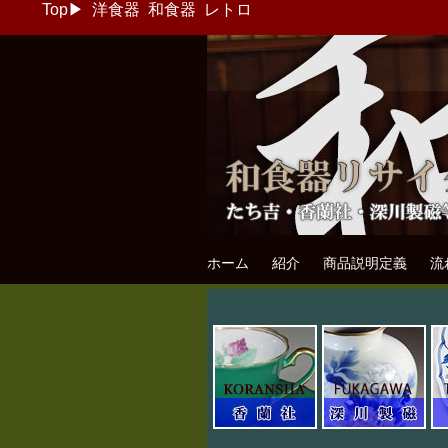
Top
▶
洋食器
和食器
レトロ
和食器リサイク
たち吉・香蘭社・深川製磁等の和食器
ホーム
紹介
商品説明定義
流