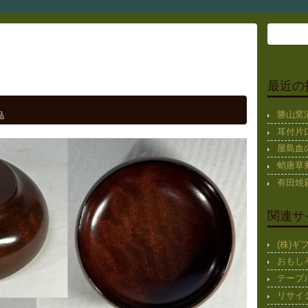
最近の
勝山窯
品
耳付片
屋島血
蛸唐草蕎
有田焼
関連サ
(株)
おもし
テーブ
リサイ