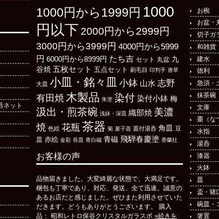
1000
1000円から1999円
お椀
お盆・
円以下
2000円から2999円
切子ガ
3000円から3999円
4000円から5999
和雑貨
たち吉
円
6000円から8999円
建水
九
丸盆
セット
五枚セット
谷焼
五点セット
刷毛目
印判手
唐草
徳利
小皿・銘々皿
小鉢
志野
山水
急須・
大皿
木製品
抹茶碗
染付
有田焼
染付小鉢
梅
朱塗
活ネット
文庫
汲出・煎茶碗
美濃
織部焼
浅鉢・深皿
棗（な
茶器
焼
花瓶
角皿
豆
色絵
菊
菓子器
蓋付湯呑
水指
飛騨春慶塗
青磁
皿
赤絵
金彩
長皿
青白磁
香蘭社
湯呑
お客様の声
漆器
火鉢
品物届きました。大変綺麗な状態で、大満足です。
皿
梱包も丁寧であり、対応、発送、全て迅速。誠意の
盃・猪
あるお店だと感じました。ぜひまた利用させていた
碗皿・
だきます。どうもありがとうございます。 購入
箸置
品： 昭和レトロ保谷クリスタルガラスボ
»続きを