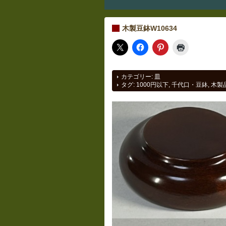
木製豆鉢W10634
カテゴリー:
皿
タグ:
1000円以下
,
千代口・豆鉢
,
木製