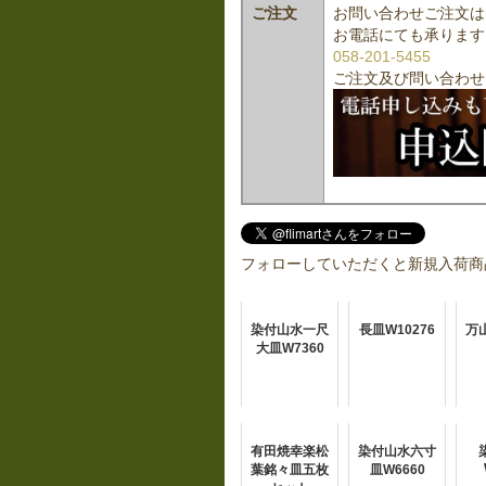
ご注文
お問い合わせご注文は
お電話にても承ります
058-201-5455
ご注文及び問い合わせ
フォローしていただくと新規入荷商
染付山水一尺
長皿W10276
万
大皿W7360
有田焼幸楽松
染付山水六寸
葉銘々皿五枚
皿W6660