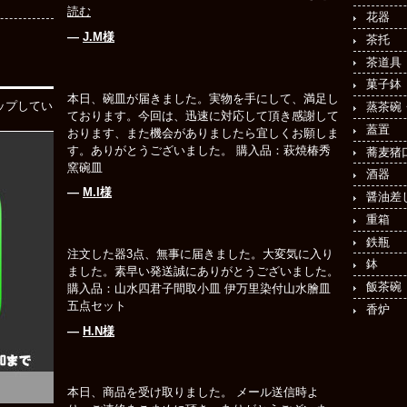
読む
花器
―
J.M様
茶托
茶道具
菓子鉢
本日、碗皿が届きました。実物を手にして、満足し
ップしてい
蒸茶碗
ております。今回は、迅速に対応して頂き感謝して
蓋置
おります、また機会がありましたら宜しくお願しま
す。ありがとうございました。 購入品：萩焼椿秀
蕎麦猪
窯碗皿
酒器
―
M.I様
醤油差
重箱
鉄瓶
注文した器3点、無事に届きました。大変気に入り
鉢
ました。素早い発送誠にありがとうございました。
飯茶碗
購入品：山水四君子間取小皿 伊万里染付山水膾皿
五点セット
香炉
―
H.N様
本日、商品を受け取りました。 メール送信時よ