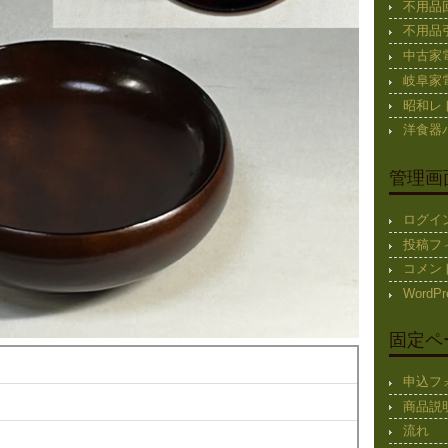
不用品
不用品
中古家
岐阜家
昭和レ
洋食器
管理画
ログイ
投稿フ
コメン
WordPr
固定ペ
申込フ
商品説
流れ