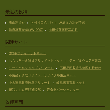
最近の投稿
勝山窯湯呑
耳付片口八寸鉢
屋島血の池抹茶碗
蛸唐草蕎麦猪口W10907
有田焼萩窯双耳花瓶
関連サイト
(株)ギフティドットネット
おもしろ中古雑貨フリマドットネット
テーブルウェア事業部
リサイクルショップフリマート
不用品回収遺品整理お片付け
不用品引き取りサイト：リサイクル生活ネット
中古家電販売岐阜フリマート
岐阜家電買取ネット
昭和レトロ専門通販部
洋食器パーツセンター
管理画面