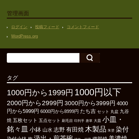
管理画面
ログイン
投稿フィード
コメントフィード
WordPress.org
タグ
1000円以下
1000円から1999円
2000円から2999円
3000円から3999円
4000
たち吉
円から5999円
6000円から8999円
九谷
丸盆
セット
小皿・
五枚セット
焼
五点セット
刷毛目
大皿
印判手
唐草
銘々皿
木製品
染付
小鉢
有田焼
志野
山水
朱塗
汲出・煎茶碗
美濃焼
染付小鉢
織部焼
梅