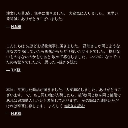
注文した器3点、無事に届きました。 大変気に入りました。 素早い
発送誠にありがとうございました。
―
H.N様
こんにちは 先ほどお品物無事に届きました。 醤油さしが同じような
形なので 探していたら画像からたどり着いたサイトでした。 探せな
いものはないのかもなあと 改めて感心しました。 ネジ式になってい
たのも驚きでしたが、 思った
»続きを読む
―
T.K様
本日、注文した商品が届きました。大変満足しました。ありがとうご
ざいます。 で、もし同じ物が入荷したら、後3枚同じ物を同じ値段で
あれば追加購入したいと希望しております。 その節はご連絡いただ
ければ幸甚に存じます。 よろしく
»続きを読む
―
H.K様