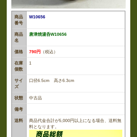
商品
W10656
番号
商品
唐津焼湯呑W10656
名
価格
790円
（税込）
在庫
1
個数
サイ
口径6.5cm 高さ6.3cm
ズ
状態
中古品
備考
送料
商品代金合計が5,000円以上になる場合、送料無
料となります。