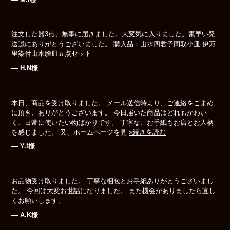
注文した器3点、無事に届きました。大変気に入りました。素早い発
送誠にありがとうございました。 購入品：山水四君子間取小皿 伊万
里染付山水膾皿五点セット
―
H.N様
本日、商品を受け取りました。 メール送信時より、ご連絡をこまめ
に頂き、ありがとうございます。 今日届いた商品はどれもかわい
く、日常に使いたい物ばかりです。 丁寧な、お手紙もお店とお人柄
を感じました。 又、ホームページを見
»続きを読む
―
Y.I様
お品物受け取りました。 丁寧な梱包とお手紙ありがとうございまし
た。 今回は大変お世話になりました。 また機会がありましたら宜し
くお願いします。
―
A.K様