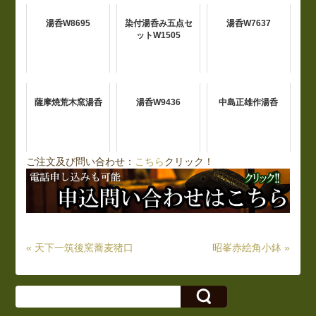
湯呑W8695
染付湯呑み五点セ
湯呑W7637
ットW1505
薩摩焼荒木窯湯呑
湯呑W9436
中島正雄作湯呑
ご注文及び問い合わせ：
こちら
クリック！
« 天下一筑後窯蕎麦猪口
昭峯赤絵角小鉢 »