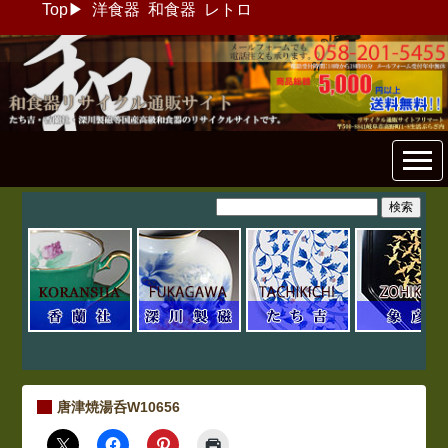
Top
▶
洋食器
和食器
レトロ
和食器リサイクル通販専門店
フリマート
唐津焼湯呑W10656