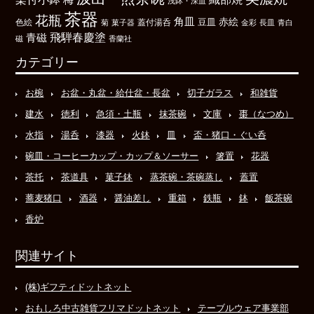
浅鉢・深皿
茶器
花瓶
角皿
豆皿
赤絵
色絵
菊
菓子器
蓋付湯呑
金彩
長皿
青白
飛騨春慶塗
青磁
磁
香蘭社
カテゴリー
お椀
お盆・丸盆・給仕盆・長盆
切子ガラス
和雑貨
建水
徳利
急須・土瓶
抹茶碗
文庫
棗（なつめ）
水指
湯呑
漆器
火鉢
皿
盃・猪口・ぐい呑
碗皿・コーヒーカップ・カップ＆ソーサー
箸置
花器
茶托
茶道具
菓子鉢
蒸茶碗・茶碗蒸し
蓋置
蕎麦猪口
酒器
醤油差し
重箱
鉄瓶
鉢
飯茶碗
香炉
関連サイト
(株)ギフティドットネット
おもしろ中古雑貨フリマドットネット
テーブルウェア事業部