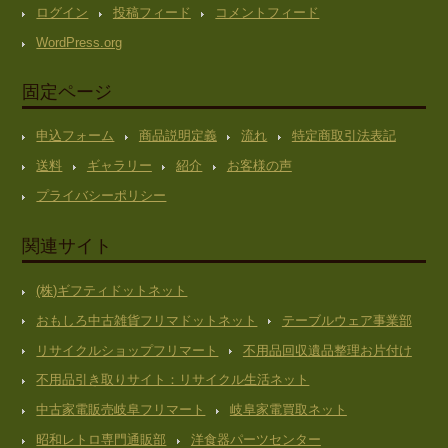
ログイン
投稿フィード
コメントフィード
WordPress.org
固定ページ
申込フォーム
商品説明定義
流れ
特定商取引法表記
送料
ギャラリー
紹介
お客様の声
プライバシーポリシー
関連サイト
(株)ギフティドットネット
おもしろ中古雑貨フリマドットネット
テーブルウェア事業部
リサイクルショップフリマート
不用品回収遺品整理お片付け
不用品引き取りサイト：リサイクル生活ネット
中古家電販売岐阜フリマート
岐阜家電買取ネット
昭和レトロ専門通販部
洋食器パーツセンター