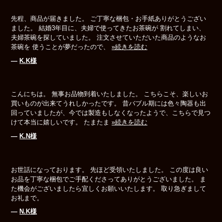
先程、商品が届きました。 ご丁寧な梱包・お手紙ありがとうござい
ました。 結婚3年目に、夫婦で使ってきたお茶碗が 割れてしまい、
夫婦茶碗を探していました。 注文させていただいた商品のようなお
茶碗を 使うことが夢だったので、
»続きを読む
―
K.K様
こんにちは。 無事お品物到着いたしました。 こちらこそ、楽しいお
買いものが出来てうれしかったです。 昔バブル期には色々陶器も出
回っていましたが、今では製造もしなくなったようで、こちらで見つ
けて本当に嬉しいです。 たまたま
»続きを読む
―
K.N様
お世話になっております。 先ほど受領いたしました。 この度は良い
お品を丁寧な梱包でご手配くださってありがとうございました。 ま
た機会がございましたら宜しくお願いいたします。 取り急ぎまして
お礼まで。
―
N.K様