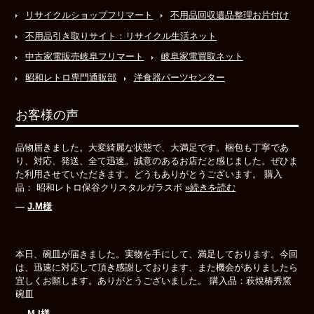
リサイクルショップフリマート
不用品回収遺品整理お片付け
不用品引き取りサイト：リサイクル生活ネット
中古家電販売岐阜フリマート
岐阜家電買取ネット
昭和レトロ専門通販部
洋食器パーツセンター
お客様の声
品物届きました。大変綺麗な状態で、大満足です。梱包も丁寧であ
り、対応、発送、全て迅速。誠意のあるお店だと感じました。ぜひま
た利用させていただきます。どうもありがとうございます。 購入
品： 昭和レトロ保谷クリスタルガラスボ
»続きを読む
―
J.M様
本日、碗皿が届きました。実物を手にして、満足しております。今回
は、迅速に対応して頂き感謝しております、また機会がありましたら
宜しくお願します。ありがとうございました。 購入品：萩焼椿秀窯
碗皿
―
M.I様