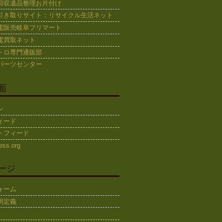
回収遺品整理お片付け
引き取りサイト：リサイクル生活ネット
電販売岐阜フリマート
電買取ネット
トロ専門通販部
パーツセンター
面
ン
ィード
トフィード
ess.org
ージ
ォーム
明定義