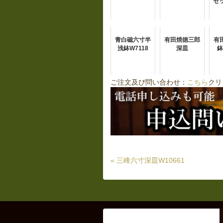
セッ
青白磁六寸半
有田焼徳三郎
有
浅鉢W7118
深皿
鉢
ご注文及び問い合わせ：
こちら
クリ
« 三峰六寸深皿W10661