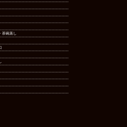
・茶碗蒸し
口
し