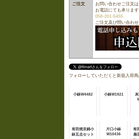
ご注文
お問い合わせご注文は
お電話にても承ります
058-201-5455
ご注文及び問い合わせ
フォローしていただくと新規入荷商
小鉢W4482
小鉢W1921
灰
有田焼京錦小
片口小鉢
有
W10436
鉢五点セット
扇