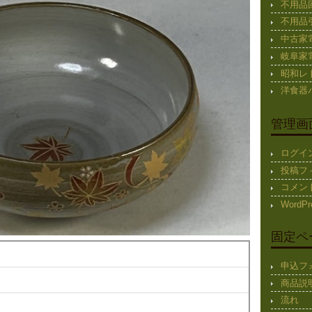
不用品
不用品
中古家
岐阜家
昭和レ
洋食器
管理画
ログイ
投稿フ
コメン
WordPr
固定ペ
申込フ
商品説
流れ