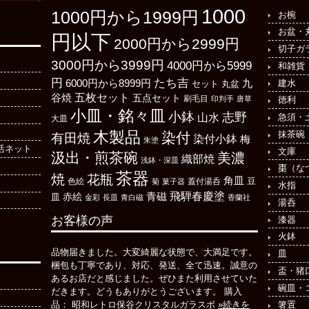
1000
1000円から1999円
お椀
お盆・
円以下
2000円から2999円
切子ガ
3000円から3999円
4000円から5999
和雑貨
たち吉
円
6000円から8999円
建水
九
丸盆
セット
五枚セット
谷焼
五点セット
刷毛目
印判手
唐草
徳利
小皿・銘々皿
小鉢
志野
山水
急須・
大皿
木製品
抹茶碗
染付
有田焼
染付小鉢
梅
朱塗
活ネット
文庫
汲出・煎茶碗
美濃
織部焼
浅鉢・深皿
棗（な
茶器
焼
花瓶
角皿
豆
色絵
菊
菓子器
蓋付湯呑
水指
飛騨春慶塗
青磁
皿
赤絵
金彩
長皿
青白磁
香蘭社
湯呑
お客様の声
漆器
火鉢
品物届きました。大変綺麗な状態で、大満足です。
皿
梱包も丁寧であり、対応、発送、全て迅速。誠意の
盃・猪
あるお店だと感じました。ぜひまた利用させていた
碗皿・
だきます。どうもありがとうございます。 購入
箸置
品： 昭和レトロ保谷クリスタルガラスボ
»続きを