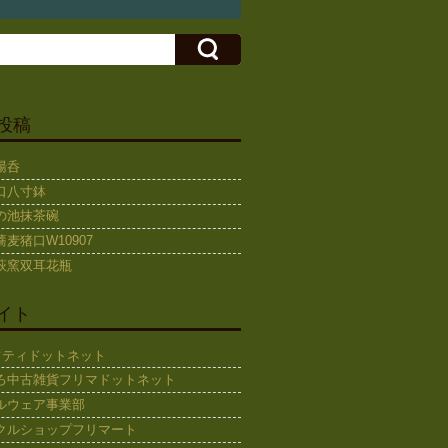
投稿
湯呑
口八寸鉢
の池抹茶碗
麦猪口W10907
萩窯双耳花瓶
イト
ギフティドットネット
ろ中古雑貨フリマドットネット
ルウェア事業部
クルショップフリマート