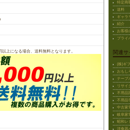
特定商
送料
ギャラ
m
紹介
お客様
プライ
00円以上になる場合、送料無料となります。
関連サ
(株)
おもし
テーブ
リサイ
不用品
不用品
中古家
岐阜家
昭和レ
洋食器