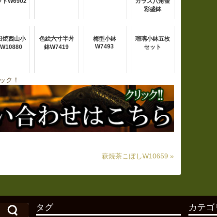
トW6902
ガラス八角金
彩盛鉢
田焼西山小
色絵六寸半丼
梅型小鉢
瑠璃小鉢五枚
W7493
W10880
鉢W7419
セット
ック！
萩焼茶こぼしW10659 »
タグ
カテゴ