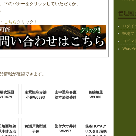
、下のバナーをクリックしていただくか、
。
管理画
：
こちら
クリック！
ログイ
投稿フ
コメン
WordPr
品情報が確認できます。
釉吹深皿
京紫龍峰赤絵
山中重峰春慶
色絵膾皿
W10479
W9380
小鉢W6393
塗本漆塗盛鉢
田焼西峰錦
黄瀬戸梅型菓
染付六寸丼鉢
保谷HOYAク
W6957
花小鉢五点
子鉢
リスタル瑠璃