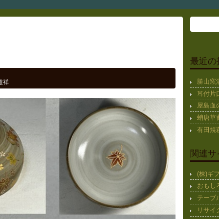
最近の
勝山窯
雅祥
耳付片
屋島血
蛸唐草蕎
有田焼
関連サ
(株)
おもし
テーブ
リサイ