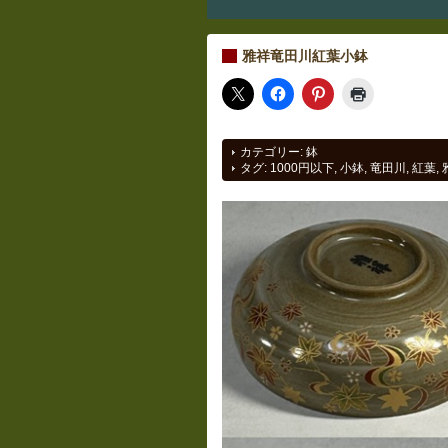
雅祥竜田川紅葉小鉢
カテゴリー:
鉢
タグ:
1000円以下
,
小鉢
,
竜田川
,
紅葉
,