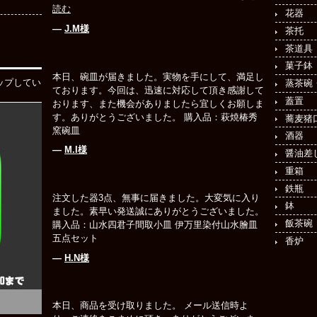
読む
花器
―
J.M様
茶托
茶道具
菓子鉢
本日、碗皿が届きました。実物を手にして、満足し
ップしてい
蒸茶碗
ております。今回は、迅速に対応して頂き感謝して
蓋置
おります、また機会がありましたら宜しくお願しま
す。ありがとうございました。 購入品：萩焼椿秀
蕎麦猪
窯碗皿
酒器
―
M.I様
醤油差
重箱
鉄瓶
注文した器3点、無事に届きました。大変気に入り
鉢
ました。素早い発送誠にありがとうございました。
飯茶碗
購入品：山水四君子間取小皿 伊万里染付山水膾皿
五点セット
香炉
―
H.N様
本日、商品を受け取りました。 メール送信時よ