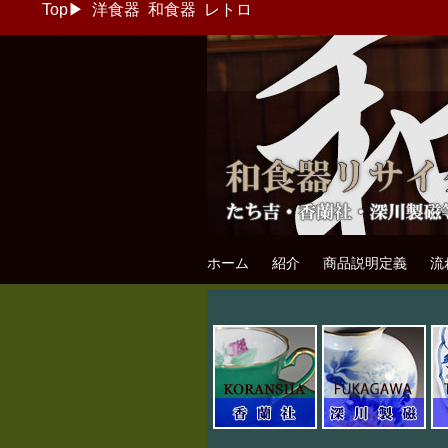
Top
▶
洋食器
和食器
レトロ
和食器リサイク
たち吉・香蘭社・深川製磁等の和食器
ホーム
紹介
商品説明定義
流