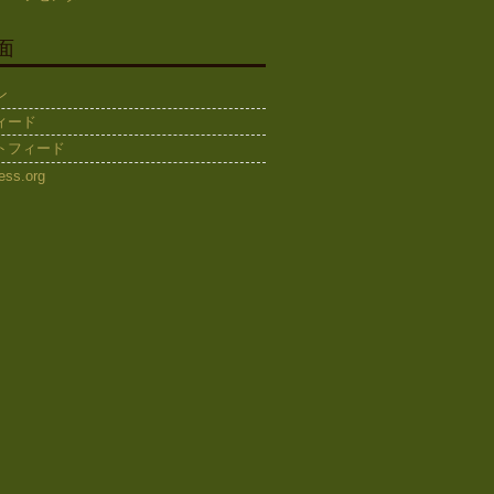
面
ン
ィード
トフィード
ess.org