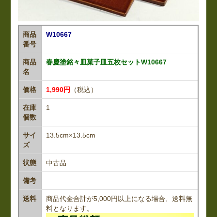
商品
W10667
番号
商品
春慶塗銘々皿菓子皿五枚セットW10667
名
価格
1,990円
（税込）
在庫
1
個数
サイ
13.5cm×13.5cm
ズ
状態
中古品
備考
送料
商品代金合計が5,000円以上になる場合、送料無
料となります。