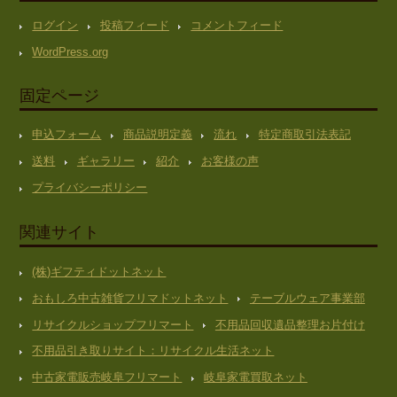
ログイン
投稿フィード
コメントフィード
WordPress.org
固定ページ
申込フォーム
商品説明定義
流れ
特定商取引法表記
送料
ギャラリー
紹介
お客様の声
プライバシーポリシー
関連サイト
(株)ギフティドットネット
おもしろ中古雑貨フリマドットネット
テーブルウェア事業部
リサイクルショップフリマート
不用品回収遺品整理お片付け
不用品引き取りサイト：リサイクル生活ネット
中古家電販売岐阜フリマート
岐阜家電買取ネット