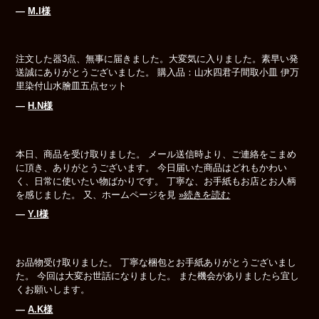
―
M.I様
注文した器3点、無事に届きました。大変気に入りました。素早い発
送誠にありがとうございました。 購入品：山水四君子間取小皿 伊万
里染付山水膾皿五点セット
―
H.N様
本日、商品を受け取りました。 メール送信時より、ご連絡をこまめ
に頂き、ありがとうございます。 今日届いた商品はどれもかわい
く、日常に使いたい物ばかりです。 丁寧な、お手紙もお店とお人柄
を感じました。 又、ホームページを見
»続きを読む
―
Y.I様
お品物受け取りました。 丁寧な梱包とお手紙ありがとうございまし
た。 今回は大変お世話になりました。 また機会がありましたら宜し
くお願いします。
―
A.K様