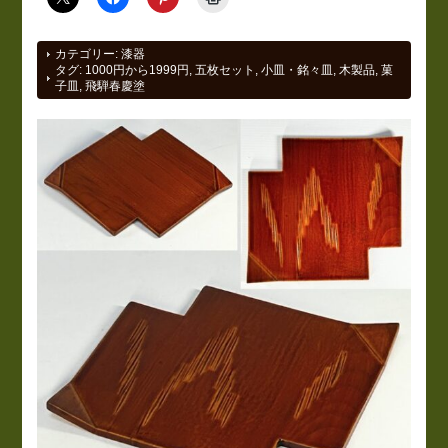
カテゴリー:
漆器
タグ:
1000円から1999円
,
五枚セット
,
小皿・銘々皿
,
木製品
,
菓
子皿
,
飛騨春慶塗