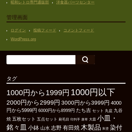
昭和レトロ専門通販部
洋食器パーツセンター
管理画面
ログイン
投稿フィード
コメントフィード
WordPress.org
タグ
1000円以下
1000円から1999円
2000円から2999円
3000円から3999円
4000
たち吉
円から5999円
6000円から8999円
九谷
丸盆
セット
小皿・
五枚セット
焼
五点セット
刷毛目
大皿
印判手
唐草
銘々皿
木製品
染付
小鉢
有田焼
志野
山水
朱塗