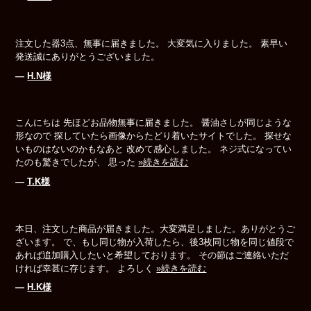
注文した器3点、無事に届きました。 大変気に入りました。 素早い
発送誠にありがとうございました。
―
H.N様
こんにちは 先ほどお品物無事に届きました。 醤油さしが同じような
形なので 探していたら画像からたどり着いたサイトでした。 探せな
いものはないのかもなあと 改めて感心しました。 ネジ式になってい
たのも驚きでしたが、 思った
»続きを読む
―
T.K様
本日、注文した商品が届きました。大変満足しました。ありがとうご
ざいます。 で、もし同じ物が入荷したら、後3枚同じ物を同じ値段で
あれば追加購入したいと希望しております。 その節はご連絡いただ
ければ幸甚に存じます。 よろしく
»続きを読む
―
H.K様