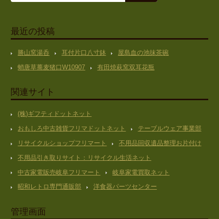
最近の投稿
勝山窯湯呑
耳付片口八寸鉢
屋島血の池抹茶碗
蛸唐草蕎麦猪口W10907
有田焼萩窯双耳花瓶
関連サイト
(株)ギフティドットネット
おもしろ中古雑貨フリマドットネット
テーブルウェア事業部
リサイクルショップフリマート
不用品回収遺品整理お片付け
不用品引き取りサイト：リサイクル生活ネット
中古家電販売岐阜フリマート
岐阜家電買取ネット
昭和レトロ専門通販部
洋食器パーツセンター
管理画面