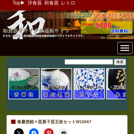
Top
▶
洋食器
和食器
レトロ
和食器リサイクル通販専門店
フリマート
春慶塗銘々皿菓子皿五枚セットW10667