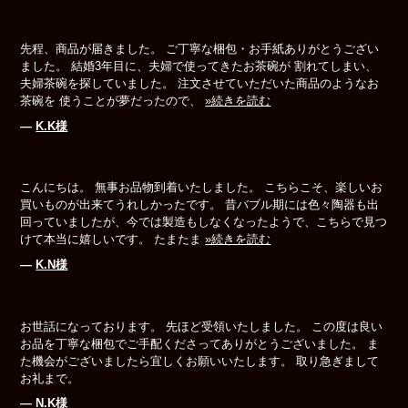
先程、商品が届きました。 ご丁寧な梱包・お手紙ありがとうござい
ました。 結婚3年目に、夫婦で使ってきたお茶碗が 割れてしまい、
夫婦茶碗を探していました。 注文させていただいた商品のようなお
茶碗を 使うことが夢だったので、
»続きを読む
―
K.K様
こんにちは。 無事お品物到着いたしました。 こちらこそ、楽しいお
買いものが出来てうれしかったです。 昔バブル期には色々陶器も出
回っていましたが、今では製造もしなくなったようで、こちらで見つ
けて本当に嬉しいです。 たまたま
»続きを読む
―
K.N様
お世話になっております。 先ほど受領いたしました。 この度は良い
お品を丁寧な梱包でご手配くださってありがとうございました。 ま
た機会がございましたら宜しくお願いいたします。 取り急ぎまして
お礼まで。
―
N.K様