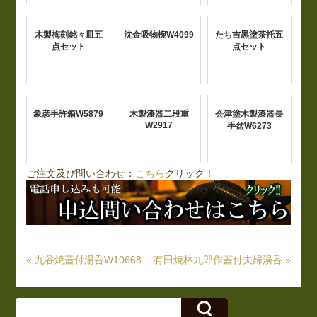
木製梅刻銘々皿五
沈金吸物椀W4099
たち吉黒塗茶托五
点セット
点セット
象彦手許箱W5879
木製漆器二段重
会津塗木製漆器長
W2917
手盆W6273
ご注文及び問い合わせ：
こちら
クリック！
« 九谷焼蓋付湯呑W10668
有田焼林九郎作蓋付夫婦湯呑 »