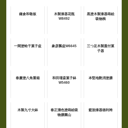
鎌倉和敬板
木製漆器花瓶
黒塗木製漆器蒔絵
W8492
吸物椀
一閑塗蛤干菓子盆
象彦瓢盆W6645
三つ足木製蓋付菓
子器
春慶塗八角重箱
和田瑾斎菓子鉢
本堅地艶消塗膳
W5460
木製九寸大鉢
春正溜色塗蒔絵吸
籃胎漆器徳利袴
物膳圓山