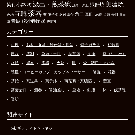
汲出・煎茶碗
美濃焼
染付小鉢
織部焼
梅
浅鉢・深皿
茶器
花瓶
角皿
豆皿
赤絵
色絵
菊
菓子器
蓋付湯呑
金彩
長皿
青白
飛騨春慶塗
青磁
磁
香蘭社
カテゴリー
お椀
お盆・丸盆・給仕盆・長盆
切子ガラス
和雑貨
建水
徳利
急須・土瓶
抹茶碗
文庫
棗（なつめ）
水指
湯呑
漆器
火鉢
皿
盃・猪口・ぐい呑
碗皿・コーヒーカップ・カップ＆ソーサー
箸置
花器
茶托
茶道具
菓子鉢
蒸茶碗・茶碗蒸し
蓋置
蕎麦猪口
酒器
醤油差し
重箱
鉄瓶
鉢
飯茶碗
香炉
関連サイト
(株)ギフティドットネット