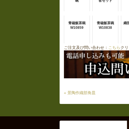
碗
客セット
青磁飯茶碗
青磁飯茶碗
織
W10859
W10838
ご注文及び問い合わせ：
こちら
クリ
« 景陶作織部角皿