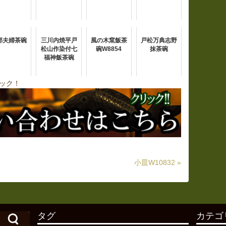
部夫婦茶碗
三川内焼平戸
風の木窯飯茶
戸松万典志野
松山作染付七
碗W8854
抹茶碗
福神飯茶碗
ック！
小皿W10832 »
タグ
カテゴ