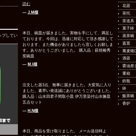
読む
花器
―
J.M様
茶托
茶道具
菓子鉢
本日、碗皿が届きました。実物を手にして、満足し
ップしてい
蒸茶碗
ております。今回は、迅速に対応して頂き感謝して
蓋置
おります、また機会がありましたら宜しくお願しま
す。ありがとうございました。 購入品：萩焼椿秀
蕎麦猪
窯碗皿
酒器
―
M.I様
醤油差
重箱
鉄瓶
注文した器3点、無事に届きました。大変気に入り
鉢
ました。素早い発送誠にありがとうございました。
飯茶碗
購入品：山水四君子間取小皿 伊万里染付山水膾皿
五点セット
香炉
―
H.N様
本日、商品を受け取りました。 メール送信時よ