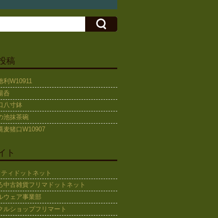
投稿
利W10911
湯呑
口八寸鉢
の池抹茶碗
麦猪口W10907
イト
ギフティドットネット
ろ中古雑貨フリマドットネット
ルウェア事業部
クルショップフリマート