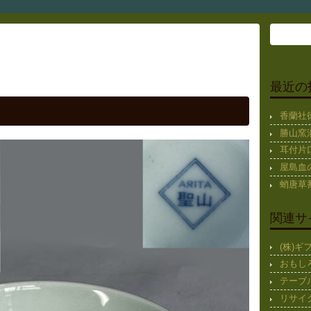
最近の
香蘭社徳
勝山窯
耳付片
屋島血
蛸唐草蕎
関連サ
(株)
おもし
テーブ
リサイ