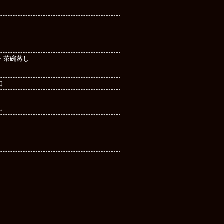
・茶碗蒸し
口
し