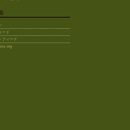
面
ン
ィード
トフィード
ess.org