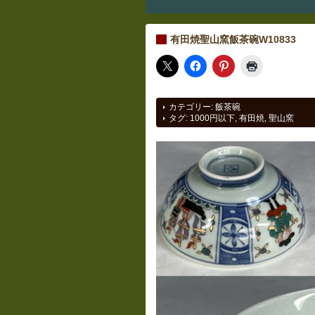
有田焼聖山窯飯茶碗W10833
カテゴリー:
飯茶碗
タグ:
1000円以下
,
有田焼
,
聖山窯