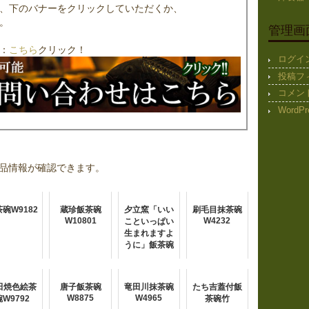
、下のバナーをクリックしていただくか、
。
管理画
：
こちら
クリック！
ログイ
投稿フ
コメン
WordPr
品情報が確認できます。
碗W9182
蔵珍飯茶碗
夕立窯「いい
刷毛目抹茶碗
W10801
W4232
こといっぱい
生まれますよ
うに」飯茶碗
田焼色絵茶
唐子飯茶碗
竜田川抹茶碗
たち吉蓋付飯
W8875
W4965
碗W9792
茶碗竹