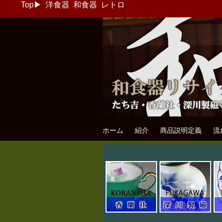
Top
▶
洋食器
和食器
レトロ
和食器リサイク
たち吉・香蘭社・深川製磁等の和食器
ホーム
紹介
商品説明定義
流