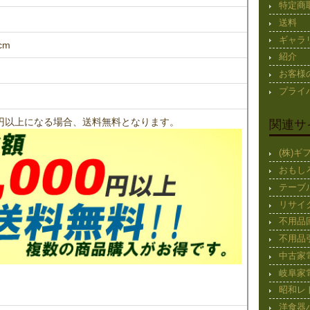
特定商
送料
ギャラ
cm
紹介
お客様
プライ
00円以上になる場合、送料無料となります。
関連サ
(株)
おもし
テーブ
リサイ
不用品
不用品
中古家
岐阜家
昭和レ
洋食器