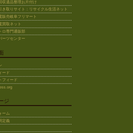
回収遺品整理お片付け
引き取りサイト：リサイクル生活ネット
電販売岐阜フリマート
電買取ネット
トロ専門通販部
パーツセンター
面
ン
ィード
トフィード
ess.org
ージ
ォーム
明定義