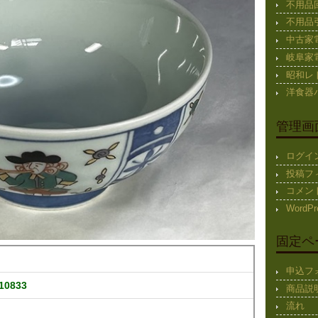
不用品
不用品
中古家
岐阜家
昭和レ
洋食器
管理画
ログイ
投稿フ
コメン
WordPr
固定ペ
申込フ
0833
商品説
流れ