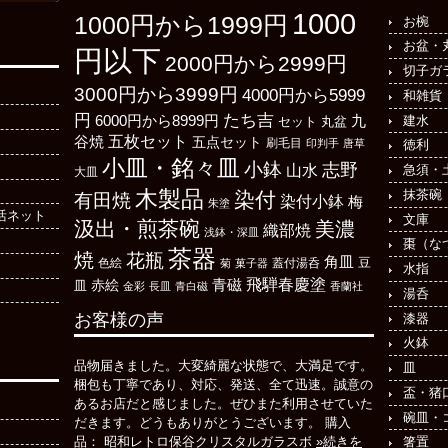
1000
1000円から1999円
お椀
お盆・
円以下
2000円から2999円
切子ガ
3000円から3999円
4000円から5999
和雑貨
たち吉
円
6000円から8999円
建水
九
丸盆
セット
五枚セット
谷焼
五点セット
刷毛目
印判手
唐草
徳利
小皿・銘々皿
小鉢
志野
山水
急須・
大皿
木製品
抹茶碗
染付
有田焼
染付小鉢
梅
朱塗
活ネット
文庫
汲出・煎茶碗
美濃
織部焼
浅鉢・深皿
棗（な
茶器
焼
花瓶
角皿
豆
色絵
菊
菓子器
蓋付湯呑
水指
飛騨春慶塗
青磁
皿
赤絵
金彩
長皿
青白磁
香蘭社
湯呑
お客様の声
漆器
火鉢
品物届きました。大変綺麗な状態で、大満足です。
皿
梱包も丁寧であり、対応、発送、全て迅速。誠意の
盃・猪
あるお店だと感じました。ぜひまた利用させていた
碗皿・
だきます。どうもありがとうございます。 購入
箸置
品： 昭和レトロ保谷クリスタルガラスボ
»続きを