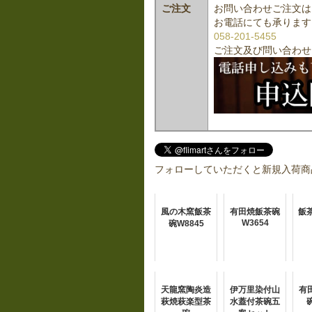
ご注文
お問い合わせご注文は
お電話にても承ります
058-201-5455
ご注文及び問い合わせ
フォローしていただくと新規入荷商
風の木窯飯茶
有田焼飯茶碗
飯茶
W3654
碗W8845
天龍窯陶炎造
伊万里染付山
有
萩焼萩楽型茶
水蓋付茶碗五