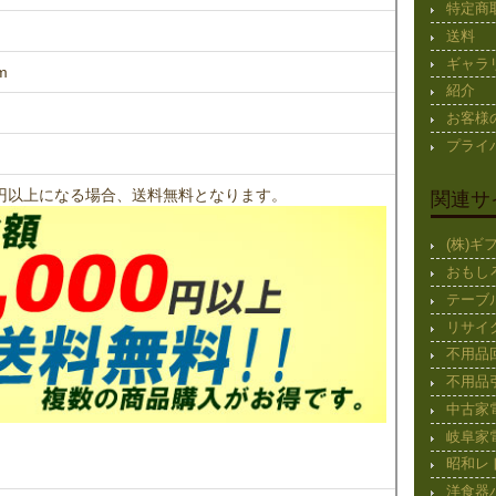
特定商
送料
ギャラ
m
紹介
お客様
プライ
00円以上になる場合、送料無料となります。
関連サ
(株)
おもし
テーブ
リサイ
不用品
不用品
中古家
岐阜家
昭和レ
洋食器