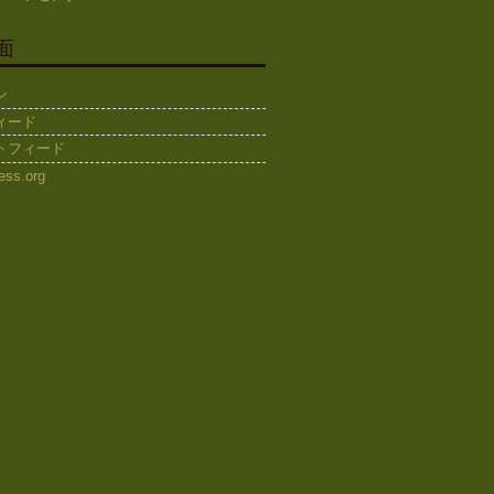
面
ン
ィード
トフィード
ess.org