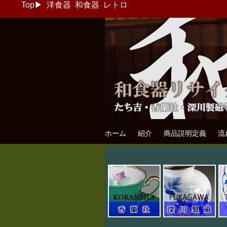
Top
▶
洋食器
和食器
レトロ
和食器リサイク
たち吉・香蘭社・深川製磁等の和食器
ホーム
紹介
商品説明定義
流