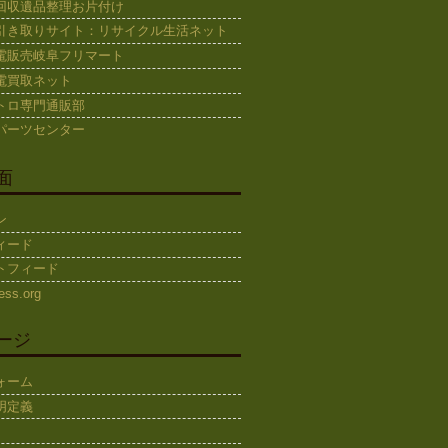
回収遺品整理お片付け
引き取りサイト：リサイクル生活ネット
電販売岐阜フリマート
電買取ネット
トロ専門通販部
パーツセンター
面
ン
ィード
トフィード
ess.org
ージ
ォーム
明定義