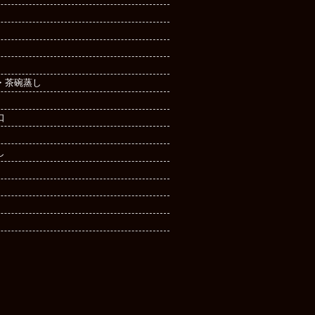
・茶碗蒸し
口
し