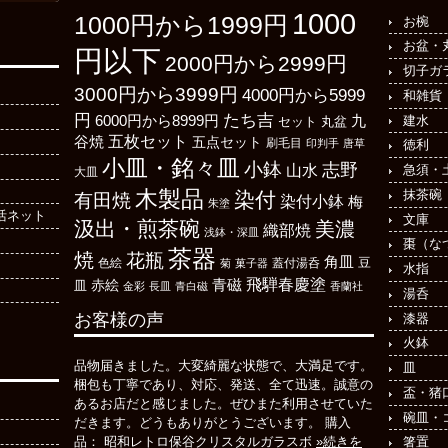
1000
1000円から1999円
お椀
お盆・
円以下
2000円から2999円
切子ガ
3000円から3999円
4000円から5999
和雑貨
たち吉
円
6000円から8999円
建水
九
丸盆
セット
五枚セット
谷焼
五点セット
刷毛目
印判手
唐草
徳利
小皿・銘々皿
小鉢
志野
山水
急須・
大皿
木製品
抹茶碗
染付
有田焼
染付小鉢
梅
朱塗
活ネット
文庫
汲出・煎茶碗
美濃
織部焼
浅鉢・深皿
棗（な
茶器
焼
花瓶
角皿
豆
色絵
菊
菓子器
蓋付湯呑
水指
飛騨春慶塗
青磁
皿
赤絵
金彩
長皿
青白磁
香蘭社
湯呑
お客様の声
漆器
火鉢
品物届きました。大変綺麗な状態で、大満足です。
皿
梱包も丁寧であり、対応、発送、全て迅速。誠意の
盃・猪
あるお店だと感じました。ぜひまた利用させていた
碗皿・
だきます。どうもありがとうございます。 購入
箸置
品： 昭和レトロ保谷クリスタルガラスボ
»続きを