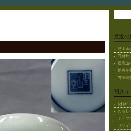
最近の
勝山窯
耳付片
屋島血
蛸唐草蕎
有田焼
関連サ
(株)
おもし
テーブ
リサイ