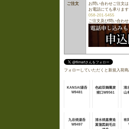
ご注文
お問い合わせご注文は
お電話にても承ります
058-201-5455
ご注文及び問い合わせ
フォローしていただくと新規入荷商
KANSAI湯呑
色絵双鶴蕎麦
清
W9481
猪口W9561
山
九谷焼湯呑
清水焼嘉豊造
有
W9497
菖蒲図刷毛目