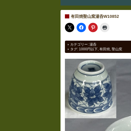
有田焼聖山窯湯呑W10852
カテゴリー:
湯呑
タグ:
1000円以下
,
有田焼
,
聖山窯