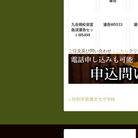
湯呑
九谷焼松栄堂
湯呑W5533
湯
急須湯呑セッ
トW5499
ご注文及び問い合わせ：
こちら
クリ
« 印判手双鹿文七寸半鉢