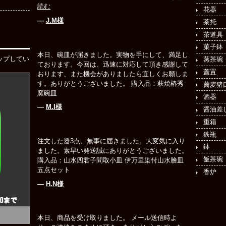
読む
花器
―
J.M様
茶托
茶道具
菓子鉢
本日、碗皿が届きました。実物を手にして、満足し
ップしてい
蒸茶碗
ております。今回は、迅速に対応して頂き感謝して
蓋置
おります、また機会がありましたら宜しくお願しま
す。ありがとうございました。 購入品：萩焼椿秀
蕎麦猪
窯碗皿
酒器
―
M.I様
醤油差
重箱
鉄瓶
注文した器3点、無事に届きました。大変気に入り
鉢
ました。素早い発送誠にありがとうございました。
飯茶碗
購入品：山水四君子間取小皿 伊万里染付山水膾皿
五点セット
香炉
―
H.N様
本日、商品を受け取りました。 メール送信時よ