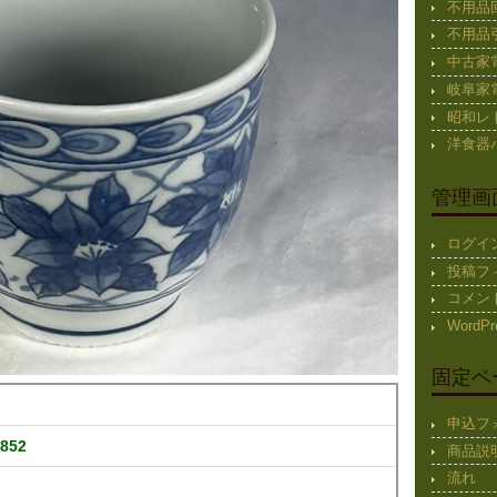
不用品
不用品
中古家
岐阜家
昭和レ
洋食器
管理画
ログイ
投稿フ
コメン
WordPr
固定ペ
申込フ
852
商品説
流れ