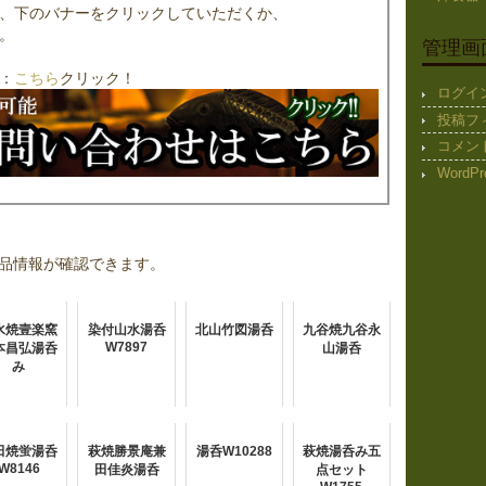
、下のバナーをクリックしていただくか、
。
管理画
：
こちら
クリック！
ログイ
投稿フ
コメン
WordPr
品情報が確認できます。
水焼壹楽窯
染付山水湯呑
北山竹図湯呑
九谷焼九谷永
W7897
本昌弘湯呑
山湯呑
み
田焼蛍湯呑
萩焼勝景庵兼
湯呑W10288
萩焼湯呑み五
W8146
田佳炎湯呑
点セット