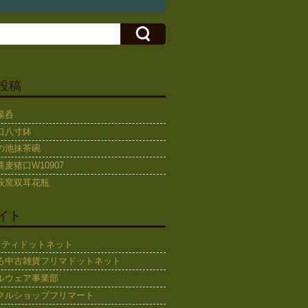
投稿
湯呑
口八寸鉢
の池抹茶碗
麦猪口W10907
萩窯双耳花瓶
イト
ギフティドットネット
ろ中古雑貨フリマドットネット
ルウェア事業部
クルショップフリマート