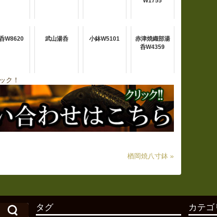
W1755
呑W8620
武山湯呑
小鉢W5101
赤津焼織部湯
呑W4359
ック！
楢岡焼八寸鉢 »
タグ
カテゴ