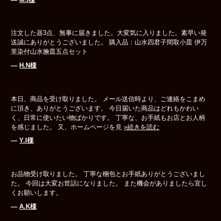
注文した器3点、無事に届きました。大変気に入りました。素早い発
送誠にありがとうございました。 購入品：山水四君子間取小皿 伊万
里染付山水膾皿五点セット
―
H.N様
本日、商品を受け取りました。 メール送信時より、ご連絡をこまめ
に頂き、ありがとうございます。 今日届いた商品はどれもかわい
く、日常に使いたい物ばかりです。 丁寧な、お手紙もお店とお人柄
を感じました。 又、ホームページを見
»続きを読む
―
Y.I様
お品物受け取りました。 丁寧な梱包とお手紙ありがとうございまし
た。 今回は大変お世話になりました。 また機会がありましたら宜し
くお願いします。
―
A.K様