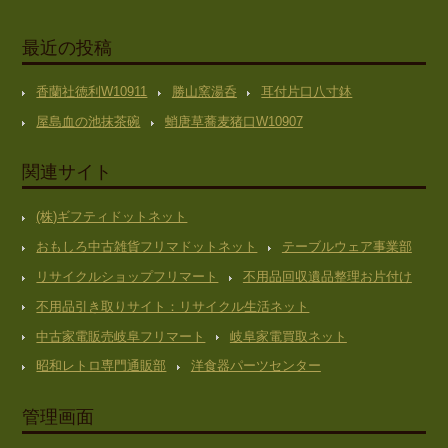
最近の投稿
香蘭社徳利W10911
勝山窯湯呑
耳付片口八寸鉢
屋島血の池抹茶碗
蛸唐草蕎麦猪口W10907
関連サイト
(株)ギフティドットネット
おもしろ中古雑貨フリマドットネット
テーブルウェア事業部
リサイクルショップフリマート
不用品回収遺品整理お片付け
不用品引き取りサイト：リサイクル生活ネット
中古家電販売岐阜フリマート
岐阜家電買取ネット
昭和レトロ専門通販部
洋食器パーツセンター
管理画面