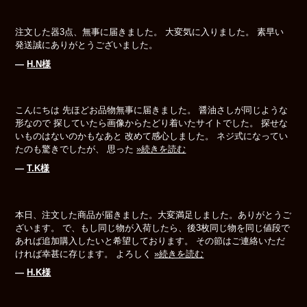
注文した器3点、無事に届きました。 大変気に入りました。 素早い
発送誠にありがとうございました。
―
H.N様
こんにちは 先ほどお品物無事に届きました。 醤油さしが同じような
形なので 探していたら画像からたどり着いたサイトでした。 探せな
いものはないのかもなあと 改めて感心しました。 ネジ式になってい
たのも驚きでしたが、 思った
»続きを読む
―
T.K様
本日、注文した商品が届きました。大変満足しました。ありがとうご
ざいます。 で、もし同じ物が入荷したら、後3枚同じ物を同じ値段で
あれば追加購入したいと希望しております。 その節はご連絡いただ
ければ幸甚に存じます。 よろしく
»続きを読む
―
H.K様