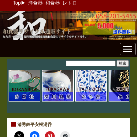
Top
▶
洋食器
和食器
レトロ
和食器リサイクル通販専門店
フリマート
清秀錦平安桜湯呑