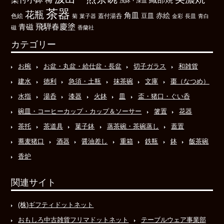
浅鉢・深皿
茶器
花瓶
角皿
豆皿
赤絵
色絵
菊
菓子器
蓋付湯呑
金彩
長皿
青白
飛騨春慶塗
青磁
磁
香蘭社
カテゴリー
お椀
お盆・丸盆・給仕盆・長盆
切子ガラス
和雑貨
建水
徳利
急須・土瓶
抹茶碗
文庫
棗（なつめ）
水指
湯呑
漆器
火鉢
皿
盃・猪口・ぐい呑
碗皿・コーヒーカップ・カップ＆ソーサー
箸置
花器
茶托
茶道具
菓子鉢
蒸茶碗・茶碗蒸し
蓋置
蕎麦猪口
酒器
醤油差し
重箱
鉄瓶
鉢
飯茶碗
香炉
関連サイト
(株)ギフティドットネット
おもしろ中古雑貨フリマドットネット
テーブルウェア事業部