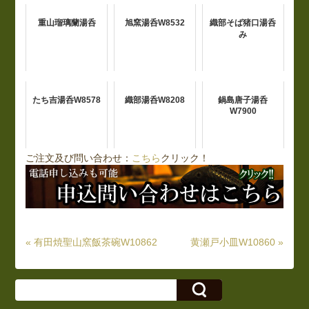
重山瑠璃蘭湯呑
旭窯湯呑W8532
織部そば猪口湯呑
み
たち吉湯呑W8578
織部湯呑W8208
鍋島唐子湯呑
W7900
ご注文及び問い合わせ：
こちら
クリック！
« 有田焼聖山窯飯茶碗W10862
黄瀬戸小皿W10860 »