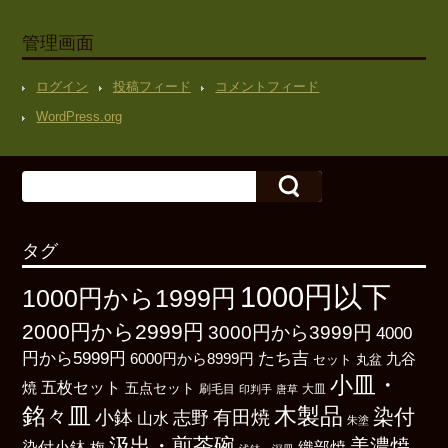
管理画面
ログイン
投稿フィード
コメントフィード
WordPress.org
タグ
1000円以下
1000円から1999円
2000円から2999円
3000円から3999円
4000
たち吉
円から5999円
6000円から8999円
九谷
丸盆
セット
小皿・
五枚セット
焼
五点セット
刷毛目
大皿
印判手
唐草
銘々皿
木製品
染付
小鉢
有田焼
志野
山水
朱塗
汲出・煎茶碗
美濃焼
染付小鉢
織部焼
梅