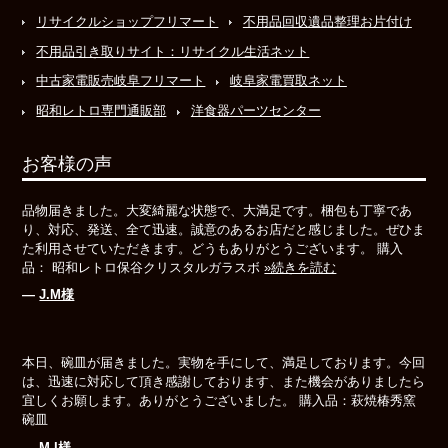
リサイクルショップフリマート
不用品回収遺品整理お片付け
不用品引き取りサイト：リサイクル生活ネット
中古家電販売岐阜フリマート
岐阜家電買取ネット
昭和レトロ専門通販部
洋食器パーツセンター
お客様の声
品物届きました。大変綺麗な状態で、大満足です。梱包も丁寧であ
り、対応、発送、全て迅速。誠意のあるお店だと感じました。ぜひま
た利用させていただきます。どうもありがとうございます。 購入
品： 昭和レトロ保谷クリスタルガラスボ
»続きを読む
―
J.M様
本日、碗皿が届きました。実物を手にして、満足しております。今回
は、迅速に対応して頂き感謝しております、また機会がありましたら
宜しくお願します。ありがとうございました。 購入品：萩焼椿秀窯
碗皿
―
M.I様