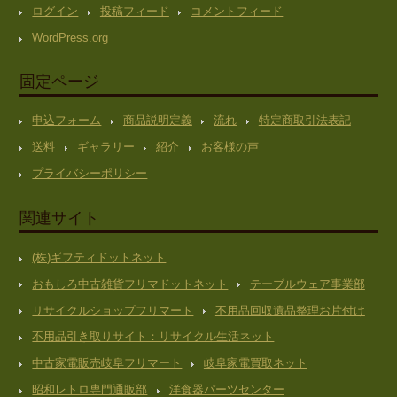
ログイン
投稿フィード
コメントフィード
WordPress.org
固定ページ
申込フォーム
商品説明定義
流れ
特定商取引法表記
送料
ギャラリー
紹介
お客様の声
プライバシーポリシー
関連サイト
(株)ギフティドットネット
おもしろ中古雑貨フリマドットネット
テーブルウェア事業部
リサイクルショップフリマート
不用品回収遺品整理お片付け
不用品引き取りサイト：リサイクル生活ネット
中古家電販売岐阜フリマート
岐阜家電買取ネット
昭和レトロ専門通販部
洋食器パーツセンター