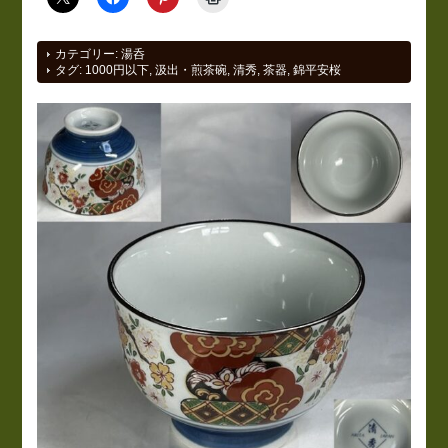
カテゴリー:
湯呑
タグ:
1000円以下
,
汲出・煎茶碗
,
清秀
,
茶器
,
錦平安桜