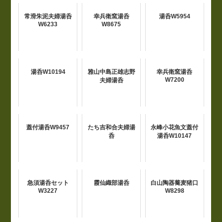
常滑朱泥夫婦湯呑
幸兵衛窯湯呑
湯呑W5954
W6233
W8675
湯呑W10194
雅山中島正雄志野
幸兵衛窯湯呑
W7200
夫婦湯呑
蓋付湯呑W9457
たち吉和合夫婦湯
永峰小花魚文蓋付
呑
湯呑W10147
急須湯呑セット
霞仙織部湯呑
白山陶器蕎麦猪口
W3227
W8298