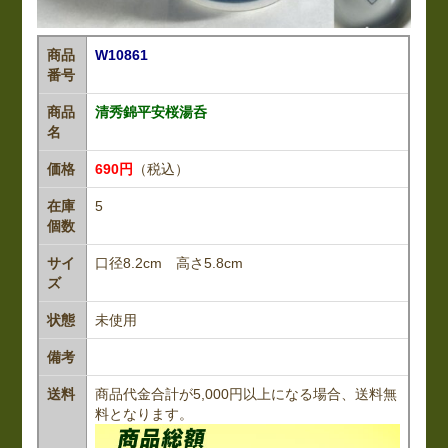
商品
W10861
番号
商品
清秀錦平安桜湯呑
名
価格
690円
（税込）
在庫
5
個数
サイ
口径8.2cm 高さ5.8cm
ズ
状態
未使用
備考
送料
商品代金合計が5,000円以上になる場合、送料無
料となります。